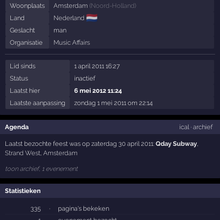
Woonplaats
Amsterdam
(
Noord-Holland
)
🇳🇱
Land
Nederland
Geslacht
man
Organisatie
Music Affairs
Lid sinds
1 april 2011 16:27
Status
inactief
Laatst hier
6 mei 2012 11:24
Laatste aanpassing
zondag 1 mei 2011 om 22:14
Agenda
ical
·
archief
Laatst bezochte feest was op zaterdag 30 april 2011:
Qday Subway
,
Strand West
,
Amsterdam
toon archief, 1 evenement
Statistieken
335
·
pagina's bekeken