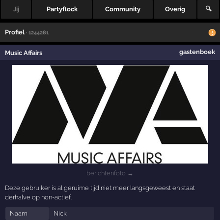
Jij
Partyflock
Community
Overig
🔍
Profiel
· 1244281
gastenboek
Music Affairs
berichtenfoto →
Deze gebruiker is al geruime tijd niet meer langsgeweest en staat
derhalve op non-actief.
Naam
Nick