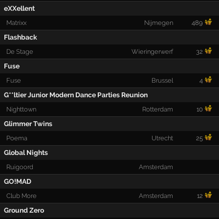
eXXellent
Matrixx
Nijmegen
489
Flashback
De Stage
Wieringerwerf
32
Fuse
Fuse
Brussel
4
G**ltier Junior Modern Dance Parties Reunion
Nighttown
Rotterdam
10
Glimmer Twins
Poema
Utrecht
25
Global Nights
Ruigoord
Amsterdam
GO!MAD
Club More
Amsterdam
12
Ground Zero