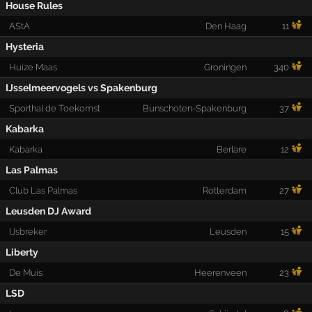
House Rules
AStA
Den Haag
11
Hysteria
Huize Maas
Groningen
340
IJsselmeervogels vs Spakenburg
Sporthal de Toekomst
Bunschoten-Spakenburg
37
Kabarka
Kabarka
Berlare
12
Las Palmas
Club Las Palmas
Rotterdam
27
Leusden DJ Award
IJsbreker
Leusden
15
Liberty
De Muis
Heerenveen
23
LSD