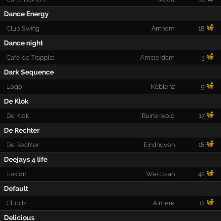
Dance Energy
Club Swing
Arnhem
18
Dance night
Café de Trappist
Amsterdam
3
Dark Sequence
Logo
Koblenz
9
De Klok
De Klok
Ruinerwold
17
De Rechter
De Rechter
Eindhoven
18
Deejays 4 life
Lexion
Westzaan
42
Default
Club Ik
Almere
13
Delicious