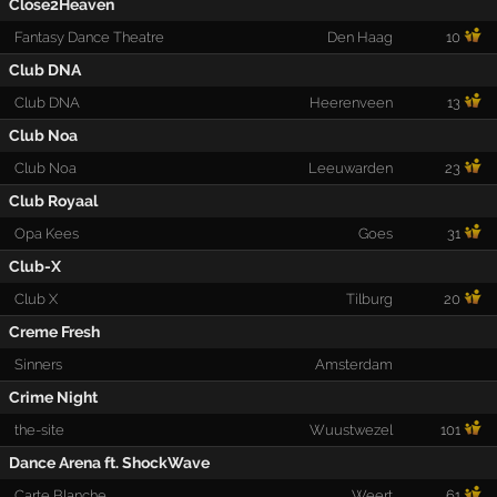
Close2Heaven
Fantasy Dance Theatre
Den Haag
10
Club DNA
Club DNA
Heerenveen
13
Club Noa
Club Noa
Leeuwarden
23
Club Royaal
Opa Kees
Goes
31
Club-X
Club X
Tilburg
20
Creme Fresh
Sinners
Amsterdam
Crime Night
the-site
Wuustwezel
101
Dance Arena ft. ShockWave
Carte Blanche
Weert
61