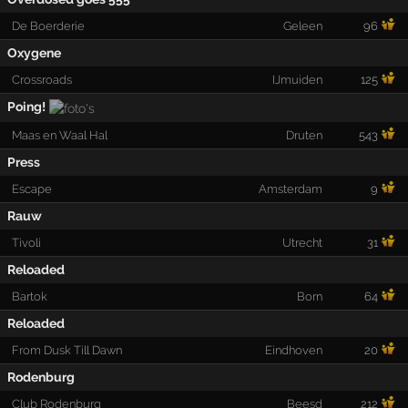
De Boerderie
Geleen
96
Oxygene
Crossroads
IJmuiden
125
Poing!
Maas en Waal Hal
Druten
543
Press
Escape
Amsterdam
9
Rauw
Tivoli
Utrecht
31
Reloaded
Bartok
Born
64
Reloaded
From Dusk Till Dawn
Eindhoven
20
Rodenburg
Club Rodenburg
Beesd
212