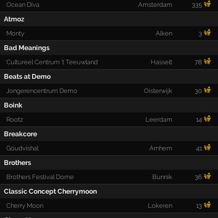
Ocean Diva
Amsterdam
335
Atmoz
Monty
Alken
3
Bad Meanings
Cultureel Centrum 't Teeuwland
Hasselt
78
Beats at Demo
Jongerencentrum Demo
Oisterwijk
30
Boink
Rootz
Leerdam
14
Breakcore
Goudvishal
Arnhem
41
Brothers
Brothers Festival Dome
Bunnik
36
Classic Concept Cherrymoon
Cherry Moon
Lokeren
13