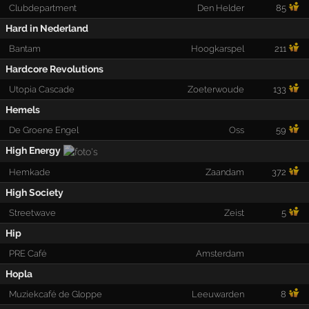
Clubdepartment
Den Helder
85
Hard in Nederland
Bantam
Hoogkarspel
211
Hardcore Revolutions
Utopia Cascade
Zoeterwoude
133
Hemels
De Groene Engel
Oss
59
High Energy
Hemkade
Zaandam
372
High Society
Streetwave
Zeist
5
Hip
PRE Café
Amsterdam
Hopla
Muziekcafé de Gloppe
Leeuwarden
8