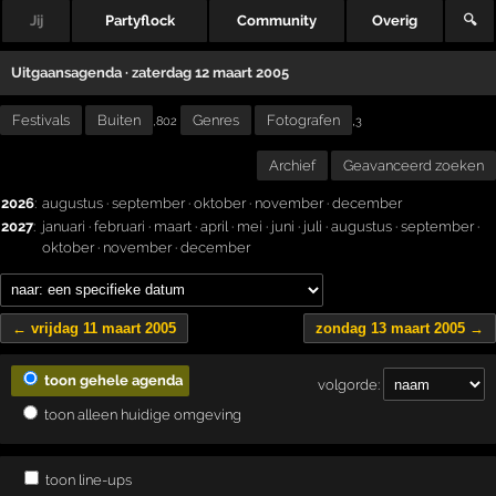
Jij
Partyflock
Community
Overig
🔍
Uitgaansagenda · zaterdag 12 maart 2005
Festivals
Buiten
Genres
Fotografen
,
,802
3
Archief
Geavanceerd zoeken
2026
:
augustus
·
september
·
oktober
·
november
·
december
2027
:
januari
·
februari
·
maart
·
april
·
mei
·
juni
·
juli
·
augustus
·
september
·
oktober
·
november
·
december
← vrijdag 11 maart 2005
zondag 13 maart 2005 →
toon gehele agenda
volgorde:
toon alleen huidige omgeving
toon line-ups