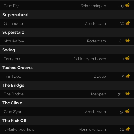
Club Fly
Scheveningen
207
Supernatural
Gashouder
Amsterdam
50
Superstarz
Now&Wow
Rotterdam
86
Swing
Orangerie
's-Hertogenbosch
1
Techno Grooves
In B Tween
Zwolle
5
The Bridge
The Bridge
Meppen
316
The Clinic
Club Zyon
Amsterdam
52
The Kick Off
't Markerveerhuis
Monnickendam
26