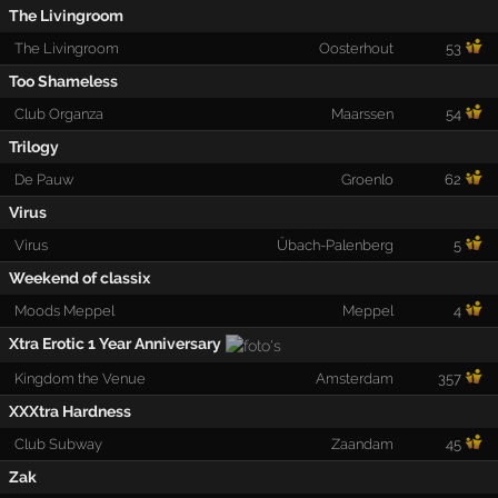
The Livingroom
The Livingroom
Oosterhout
53
Too Shameless
Club Organza
Maarssen
54
Trilogy
De Pauw
Groenlo
62
Virus
Virus
Übach-Palenberg
5
Weekend of classix
Moods Meppel
Meppel
4
Xtra Erotic 1 Year Anniversary
Kingdom the Venue
Amsterdam
357
XXXtra Hardness
Club Subway
Zaandam
45
Zak