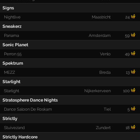
Signs
Nightlive
Maastricht
24
Sneakerz
Panama
Amsterdam
59
Sonic Planet
Perron 55
Venlo
49
Spektrum
MEZZ
Breda
13
Starlight
Starlight
Nijkerkerveen
100
Stratosphere Dance Nights
Dance Saloon De Roskam
Tiel
5
Strictly
Stuivezand
Zundert
18
Strictly Hardcore