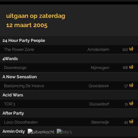
uitgaan op
zaterdag
12 maart 2005
24 Hour Party People
The Power Zone
Amsterdam
110
4Wards
Doornroosje
Nijmegen
68
A New Sensation
Bardancing De Hoeve
Groesbeek
17
Acid Wars
TOR 3
Düsseldorf
11
After Party
Loco Discotheater
Steenwijk
41
Armin Only