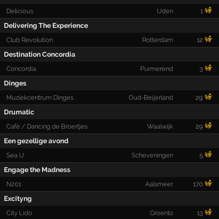
Delicious
Uden
1
Delivering The Experience
Club Revolution
Rotterdam
12
Destination Concordia
Concordia
Purmerend
3
Dinges
Muziekcentrum Dinges
Oud-Beijerland
29
Drumatic
Café / Dancing de Broertjes
Waalwijk
29
Een gezellige avond
Sea U
Scheveningen
5
Engage the Madness
N201
Aalsmeer
170
Excityng
City Lido
Groenlo
13