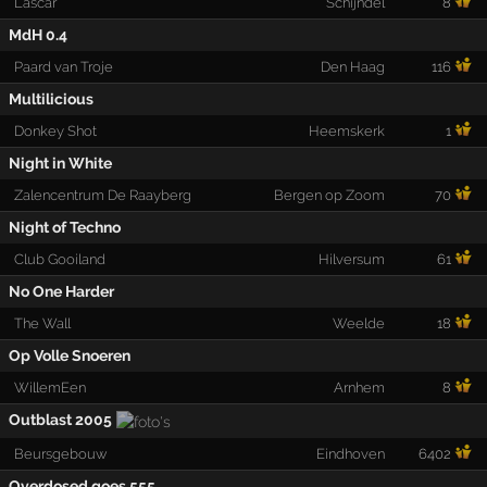
Lascar
Schijndel
8
MdH 0.4
Paard van Troje
Den Haag
116
Multilicious
Donkey Shot
Heemskerk
1
Night in White
Zalencentrum De Raayberg
Bergen op Zoom
70
Night of Techno
Club Gooiland
Hilversum
61
No One Harder
The Wall
Weelde
18
Op Volle Snoeren
WillemEen
Arnhem
8
Outblast 2005
Beursgebouw
Eindhoven
6402
Overdosed goes 555