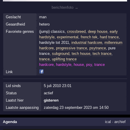
berichtenfoto →
Geslacht
man
Geaardheid
hetero
Favoriete genres
(jump) classics,
crossbreed
,
deep house
,
early
hardstyle
,
experimental
,
french tek
,
hard trance
,
hardstyle tot 2011,
industrial hardcore
,
millennium
hardcore
,
progressive trance
,
psytrance
, pure
trance,
subground
,
tech house
,
tech trance
,
trance
,
uplifting trance
hardcore, hardstyle, house, psy, trance
Link
Lid sinds
5 juli 2010 23:01
Status
actief
Laatst hier
gisteren
Laatste aanpassing
zaterdag 23 september 2023 om 14:50
Agenda
ical
·
archief