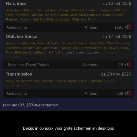
Hard Bass
za 10 okt 2026
Atmozfears
,
B-Freqz
,
Brennan Heart
,
Coone
,
D-Block & S-te-Fan
,
Deepack
,
DV8
,
E-
Force
,
Frontliner
,
Gunz for Hire
,
Luna
,
Minus Militia
,
Noisecontrollers
,
Phuture Noize
,
Rebelion
,
Rejecta
,
Sub Zero Project
,
Warface
,
Wildstylez
,
Zany
GelreDome
Arnhem
1991
Oblivion Trance
za 17 okt 2026
Alessandra Roncone
,
Asteroid
,
Ayrton
,
Dazzle
,
Enchanted
,
Faith Mark
,
Ghost Etiquette
,
Hel:sløwed
,
Isolated
,
Jan
,
Jonas Steur
,
Krevix
,
Mike Air
,
Mitch Reese
,
Mr. Rewind
,
Penly
,
Pyke
,
ReOrder
,
SoundSurge
,
Stijn VM
,
en nog 2 andere artiesten →
(nog niet
compleet)
Jaiselings Royal Palace
Wernhout
18
Transmission
za 28 nov 2026
Aly & Fila
,
Andrew Rayel
,
Asteroid
,
Daxson
,
Digital Culture
,
Driftmoon
(nog niet
compleet)
GelreDome
Arnhem
339
toon archief, 180 evenementen
Bekijk in opmaak voor grote schermen en desktops