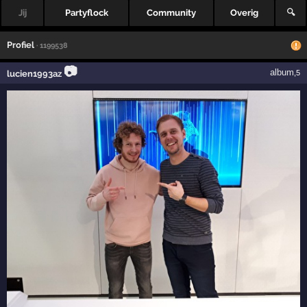
Jij
Partyflock
Community
Overig
🔍
Profiel
· 1199538
📷
album
lucien1993az
,5