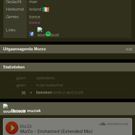
Geslacht
man
🇮🇪
Herkomst
Ierland
Genres
trance
trance
Links
Uitgaansagenda Murzo
ical
Statistieken
geen
·
optredens
geen
·
in de toekomst
35
×
bekeken
sinds 2 april 2026
Recente muziek