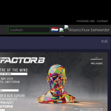
mobiele site
·
contact
🇳🇱
­
ical