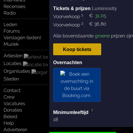
Recensies
Tickets & prijzen
Luminosity
Radio
1
€
31
,05
Voorverkoop
:
2
€
36
,80
Leden
Voorverkoop
:
Forums
Alle bovenstaande
groene
prijzen zij
Verslagen (leden)
Muziek
Koop tickets
Artiesten
Overnachten
Locaties
Organisaties
Steden
Contact
Crew
Vacatures
Donaties
?
Minimumleeftijd
Beleid
18
Help
Adverteren