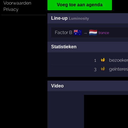
Voorwaarden
Voeg toe aan agenda
Privacy
Line-up
Luminosity
🇦🇺
🇳🇱
Factor B
→
trance
Statistieken
1
bezoeke
3
geïntere
Video