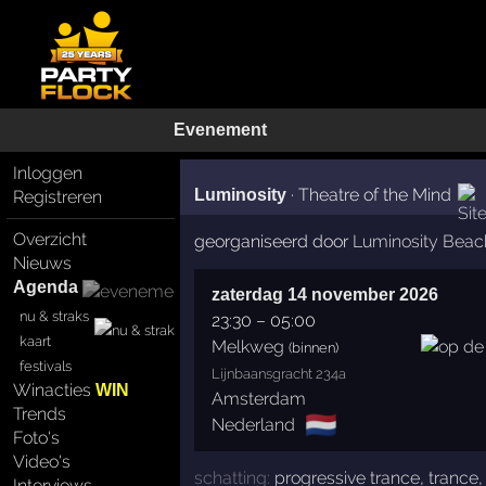
Evenement
Inloggen
·
Theatre of the Mind
Luminosity
Registreren
Overzicht
georganiseerd door
Luminosity Beach
Nieuws
Agenda
zaterdag 14 november 2026
nu & straks
23:30
–
05:00
kaart
Melkweg
(binnen)
festivals
Lijnbaansgracht 234a
Winacties
WIN
Amsterdam
Trends
🇳🇱
Nederland
Foto's
Video's
schatting:
progressive trance
,
trance
Interviews