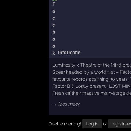
Informatie
Luminosity x Theatre of the Mind p
Spear headed by a world first – Facto
favourite records spanning 30 years. T
Factor B & Lostly present ‘*LOST MI
Fresh off their massive main-stage deb
→ lees meer
Deel je mening!
Log in
of
registree