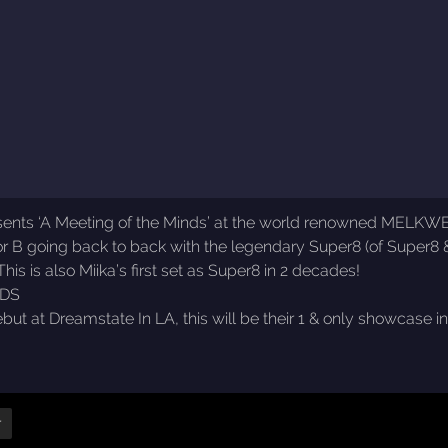
resents ‘A Meeting of the Minds’ at the world renowned MELK
r B going back to back with the legendary Super8 (of Super8 & Ta
his is also Miika’s first set as Super8 in 2 decades!
NDS
ut at Dreamstate In LA, this will be their 1 & only showcase in
r