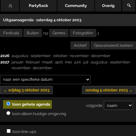
Jij
Partyflock
Community
Overig
🔍
Uitgaansagenda · zaterdag 4 oktober 2003
Festivals
Buiten
Genres
Fotografen
,
,793
3
Archief
Geavanceerd zoeken
2026
:
augustus
·
september
·
oktober
·
november
·
december
2027
:
januari
·
februari
·
maart
·
april
·
mei
·
juni
·
juli
·
augustus
·
september
·
november
·
december
← vrijdag 3 oktober 2003
zondag 5 oktober 2003 →
toon gehele agenda
volgorde:
toon alleen huidige omgeving
toon line-ups