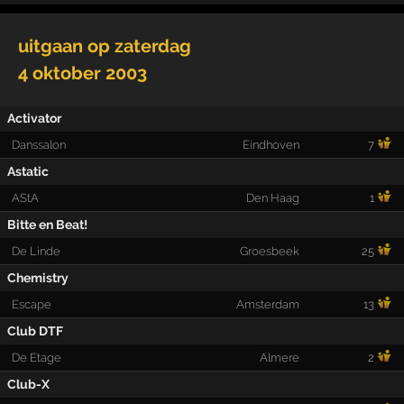
uitgaan op
zaterdag
4 oktober 2003
Activator
Danssalon
Eindhoven
7
Astatic
AStA
Den Haag
1
Bitte en Beat!
De Linde
Groesbeek
25
Chemistry
Escape
Amsterdam
13
Club DTF
De Etage
Almere
2
Club-X