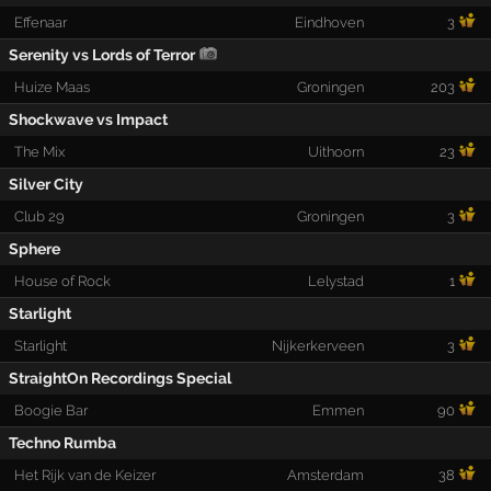
Effenaar
Eindhoven
3
Serenity vs Lords of Terror
Huize Maas
Groningen
203
Shockwave vs Impact
The Mix
Uithoorn
23
Silver City
Club 29
Groningen
3
Sphere
House of Rock
Lelystad
1
Starlight
Starlight
Nijkerkerveen
3
StraightOn Recordings Special
Boogie Bar
Emmen
90
Techno Rumba
Het Rijk van de Keizer
Amsterdam
38