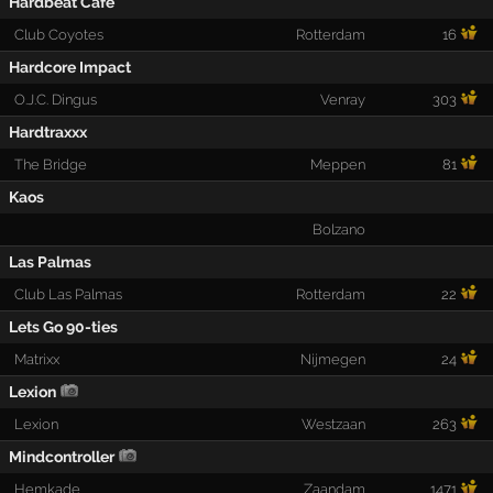
Hardbeat Café
Club Coyotes
Rotterdam
16
Hardcore Impact
O.J.C. Dingus
Venray
303
Hardtraxxx
The Bridge
Meppen
81
Kaos
Bolzano
Las Palmas
Club Las Palmas
Rotterdam
22
Lets Go 90-ties
Matrixx
Nijmegen
24
Lexion
Lexion
Westzaan
263
Mindcontroller
Hemkade
Zaandam
1471