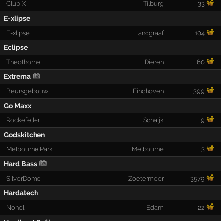
Club X
Tilburg
33
E-xlipse
E-xlipse
Landgraaf
104
Eclipse
Theothorne
Dieren
60
Extrema
Beursgebouw
Eindhoven
399
Go Maxx
Rockefeller
Schaijk
9
Godskitchen
Melbourne Park
Melbourne
3
Hard Bass
SilverDome
Zoetermeer
3579
Hardatech
Nohol
Edam
22