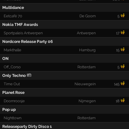
Multidance
Eetcafé 70
De Goorn
5
Nokia TMF Awards
Sportpaleis Antwerpen
Antwerpen
17
Nordcore Release Party 06
Markthalle
Hamburg
15
ON
Off_Corso
Rotterdam
5
Only Techno
Time Out
Nieuwegein
145
Planet Rose
Doornroosje
Nijmegen
18
Pop up
Nighttown
Rotterdam
Releaseparty Dirty Disco 1