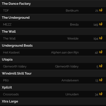
The Dance Factory
TDF
Berlikum
21
The Underground
MEZZ
Breda
149
The Wall
The Wall
Weelde
194
Underground Beats
Het Kasteel
Alphen aan den Rijn
42
Utopia
Glenworth Valley
Glenworth Valley
5
Windmill Skill Tour
P60
Amstelveen
13
Xplizit
Crossroads
IJmuiden
34
Xtra Large