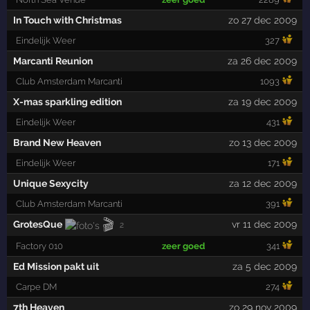
In Touch with Christmas
zo 27 dec 2009
Eindelijk Weer
327
Marcanti Reunion
za 26 dec 2009
Club Amsterdam Marcanti
1093
X-mas sparkling edition
za 19 dec 2009
Eindelijk Weer
431
Brand New Heaven
zo 13 dec 2009
Eindelijk Weer
171
Unique Sexycity
za 12 dec 2009
Club Amsterdam Marcanti
391
🎬
GrotesQue
vr 11 dec 2009
2
Factory 010
zeer goed
341
Ed Mission pakt uit
za 5 dec 2009
Carpe DM
274
7th Heaven
zo 29 nov 2009