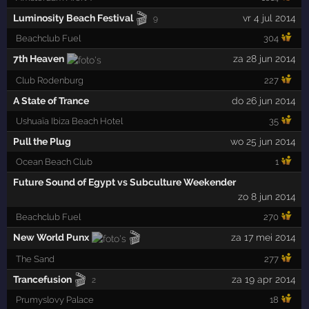
🎬
Luminosity Beach Festival
vr 4 jul 2014
9
Beachclub Fuel
304
7th Heaven
za 28 jun 2014
Club Rodenburg
227
A State of Trance
do 26 jun 2014
Ushuaïa Ibiza Beach Hotel
35
Pull the Plug
wo 25 jun 2014
Ocean Beach Club
1
Future Sound of Egypt vs Subculture Weekender
zo 8 jun 2014
Beachclub Fuel
270
🎬
New World Punx
za 17 mei 2014
The Sand
277
🎬
Trancefusion
za 19 apr 2014
2
Prumyslovy Palace
18