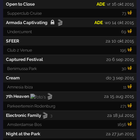
Open to Close
ADE
vr 16 okt 2015
Supperclub Cruise
73
🎬
Armada Captivating
ADE
wo 14 okt 2015
Undercurrent
69
SFEER
za 10 okt 2015
Club 2 Venue
195
Captured Festival
zo 6 sep 2015
Benimussa Park
30
Cream
do 3 sep 2015
Amnesia Ibiza
11
🎬
7th Heaven
za 15 aug 2015
Parkeerterrein Rodenburg
271
🎬
Electronic Family
za 18 jul 2015
3
Amsterdamse Bos
1656
Night at the Park
za 27 jun 2015