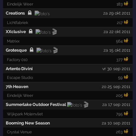
Eindelijk Weer
183
Creations
za 29 okt 2011
Lichtfabriek
217
🎬
XXclusive
za 22 okt 2011
Matrixx
564
🎬
Grotesque
za 15 okt 2011
Factory 010
377
Artento Divini
vr 30 sep 2011
Escape Studio
59
7th Heaven
zo 25 sep 2011
Eindelijk Weer
205
🎬
Summerlake Outdoor Festival
za 17 sep 2011
Wijkpark Molenvliet
795
Booming New Season
za 10 sep 2011
Crystal Venue
263