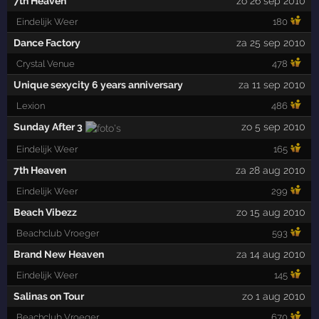
7th Heaven
zo 26 sep 2010
Eindelijk Weer
180
Dance Factory
za 25 sep 2010
Crystal Venue
478
Unique sexycity 6 years anniversary
za 11 sep 2010
Lexion
486
Sunday After 3
zo 5 sep 2010
Eindelijk Weer
165
7th Heaven
za 28 aug 2010
Eindelijk Weer
299
Beach Vibezz
zo 15 aug 2010
Beachclub Vroeger
593
Brand New Heaven
za 14 aug 2010
Eindelijk Weer
145
Salinas on Tour
zo 1 aug 2010
Beachclub Vroeger
670