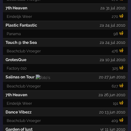
7th Heaven
za 31 jul 2010
Eindelijk Weer
270
Plastic Fantastic
za 24 jul 2010
Panama
98
Touch @ the Sea
za 24 jul 2010
Beachclub Vroeger
476
GrotesQue
za 10 jul 2010
Factory 010
325
Salinas on Tour
zo 27 jun 2010
Beachclub Vroeger
627
7th Heaven
za 26 jun 2010
Eindelijk Weer
191
Dance Vibezz
zo 13 jun 2010
Beachclub Vroeger
409
Garden of lust
vr 11 jun 2010