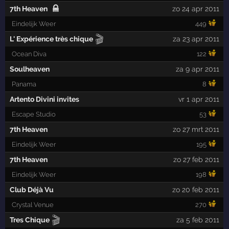
7th Heaven
zo 24 apr 2011
Eindelijk Weer
449
🎬
L' Expérience très chique
za 23 apr 2011
Ocean Diva
122
Soulheaven
za 9 apr 2011
Panama
8
Artento Divini invites
vr 1 apr 2011
Escape Studio
53
7th Heaven
zo 27 mrt 2011
Eindelijk Weer
195
7th Heaven
zo 27 feb 2011
Eindelijk Weer
198
Club Déjà Vu
zo 20 feb 2011
Crystal Venue
270
🎬
Tres Chique
za 5 feb 2011