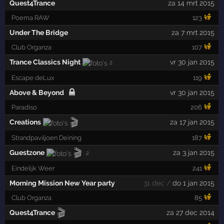
Quest4Trance
za 14 mrt 2015
Poema RAW
123
Under The Bridge
za 7 mrt 2015
Club Organza
107
Trance Classics Night
vr 30 jan 2015
2
Escape deLux
119
Above & Beyond
vr 30 jan 2015
Paradiso
206
🎬
Creations
za 17 jan 2015
Strandpaviljoen Deining
187
🎬
Guestzone
za 3 jan 2015
2
Eindelijk Weer
241
Morning Mission New Year party
31 dec /
do 1 jan 2015
Club Organza
85
🎬
Quest4Trance
za 27 dec 2014