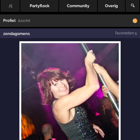
Jij
Partyflock
Community
Overig
🔍
Profiel
· 822768
favorieten
zondagsmens
,5