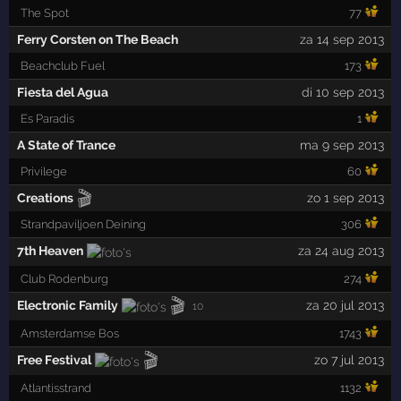
The Spot
77
Ferry Corsten on The Beach
za 14 sep 2013
Beachclub Fuel
173
Fiesta del Agua
di 10 sep 2013
Es Paradis
1
A State of Trance
ma 9 sep 2013
Privilege
60
🎬
Creations
zo 1 sep 2013
Strandpaviljoen Deining
306
7th Heaven
za 24 aug 2013
Club Rodenburg
274
🎬
Electronic Family
za 20 jul 2013
10
Amsterdamse Bos
1743
🎬
Free Festival
zo 7 jul 2013
Atlantisstrand
1132