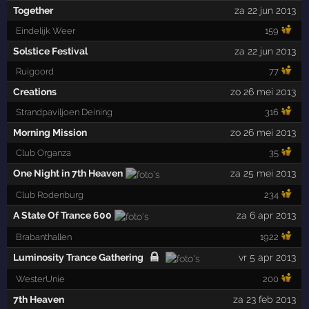
Together
za 22 jun 2013
Eindelijk Weer
159
Solstice Festival
za 22 jun 2013
Ruigoord
77
Creations
zo 26 mei 2013
Strandpaviljoen Deining
316
Morning Mission
zo 26 mei 2013
Club Organza
35
One Night in 7th Heaven
za 25 mei 2013
Club Rodenburg
234
A State Of Trance 600
za 6 apr 2013
Brabanthallen
1922
Luminosity Trance Gathering
vr 5 apr 2013
WesterUnie
200
7th Heaven
za 23 feb 2013