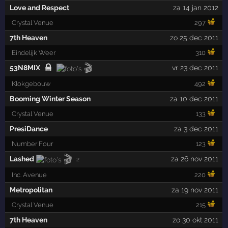
Love and Respect
za 14 jan 2012
Crystal Venue
297
7th Heaven
zo 25 dec 2011
Eindelijk Weer
310
🎬
53N8MIX
vr 23 dec 2011
Klokgebouw
492
Booming Winter Season
za 10 dec 2011
Crystal Venue
133
PresiDance
za 3 dec 2011
Number Four
123
🎬
Lashed
za 26 nov 2011
2
Inc. Avenue
220
Metropolitan
za 19 nov 2011
Crystal Venue
215
7th Heaven
zo 30 okt 2011