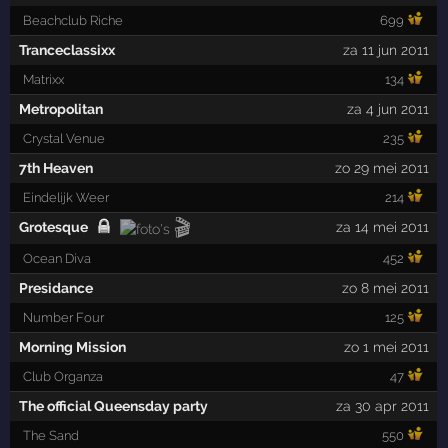
Beachclub Riche
699
Tranceclassixx
za 11 jun 2011
Matrixx
134
Metropolitan
za 4 jun 2011
Crystal Venue
235
7th Heaven
zo 29 mei 2011
Eindelijk Weer
214
🎬
Grotesque
za 14 mei 2011
Ocean Diva
452
Presidance
zo 8 mei 2011
Number Four
125
Morning Mission
zo 1 mei 2011
Club Organza
47
The official Queensday party
za 30 apr 2011
The Sand
550