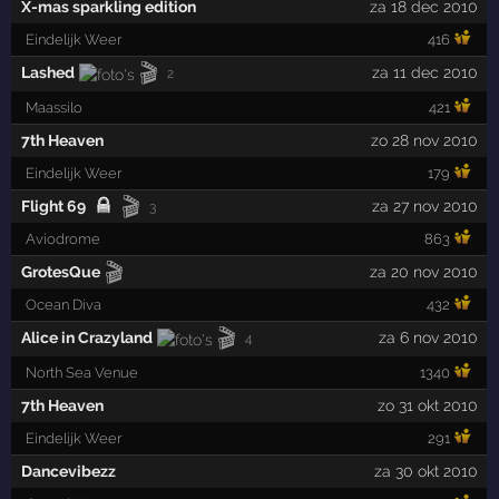
X-mas sparkling edition
za 18 dec 2010
Eindelijk Weer
416
🎬
Lashed
za 11 dec 2010
2
Maassilo
421
7th Heaven
zo 28 nov 2010
Eindelijk Weer
179
🎬
Flight 69
za 27 nov 2010
3
Aviodrome
863
🎬
GrotesQue
za 20 nov 2010
Ocean Diva
432
🎬
Alice in Crazyland
za 6 nov 2010
4
North Sea Venue
1340
7th Heaven
zo 31 okt 2010
Eindelijk Weer
291
Dancevibezz
za 30 okt 2010