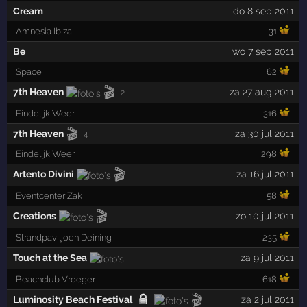
Cream
do 8 sep 2011
Amnesia Ibiza
31
Be
wo 7 sep 2011
Space
62
🎬
7th Heaven
za 27 aug 2011
2
Eindelijk Weer
316
🎬
7th Heaven
za 30 jul 2011
4
Eindelijk Weer
298
🎬
Artento Divini
za 16 jul 2011
Eventcenter Zak
58
🎬
Creations
zo 10 jul 2011
Strandpaviljoen Deining
235
Touch at the Sea
za 9 jul 2011
Beachclub Vroeger
618
🎬
Luminosity Beach Festival
za 2 jul 2011