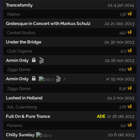
Trancefamily
za 4 jan 2014
Matrixx
136
Grotesque in Concert with Markus Schulz
za 21 dec 2013
Central Studios
492
Under the Bridge
za 30 nov 2013
Club Organza
123
🎬
Armin Only
za 16 nov 2013
Ziggo Dome
682
🎬
Armin Only
vr 15 nov 2013
2
Ziggo Dome
838
Lashed in Holland
za 2 nov 2013
XXL Culemborg
278
Full On & Pure Trance
ADE
vr 18 okt 2013
Panama
122
Chilly Sunday
zo 6 okt 2013