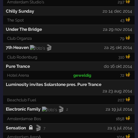
Amsterdam Studio's
297
Chilly Sunday
zo 14 dec 2014
The Spot
43
Under The Bridge
za 29 nov 2014
Club Organza
79
🎬
7th Heaven
za 25 okt 2014
Club Rodenburg
310
Pure Trance
do 16 okt 2014
Hotel Arena
geweldig
72
Luminosity invites Solarstone pres. Pure Trance
za 23 aug 2014
Beachclub Fuel
207
🎬
Electronic Family
za 19 jul 2014
2
Amsterdamse Bos
1858
🎬
Sensation
za 5 jul 2014
7
Amsterdam ArenA
1014