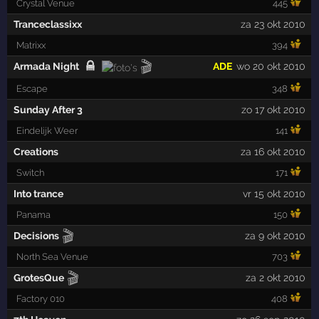
Crystal Venue
445
Tranceclassixx
za 23 okt 2010
Matrixx
394
🎬
Armada Night
ADE
wo 20 okt 2010
Escape
348
Sunday After 3
zo 17 okt 2010
Eindelijk Weer
141
Creations
za 16 okt 2010
Switch
171
Into trance
vr 15 okt 2010
Panama
150
🎬
Decisions
za 9 okt 2010
North Sea Venue
703
🎬
GrotesQue
za 2 okt 2010
Factory 010
408