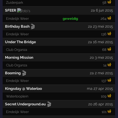
Zuiderpark
58
SFEER
za 6 jun 2015
Eindelijk Weer
geweldig
264
🎬
Birthday Bash
za 23 mei 2015
Eindelijk Weer
136
Under The Bridge
za 16 mei 2015
Club Organza
68
Morning Mission
zo 3 mei 2015
Club Organza
14
🎬
Booming
za 2 mei 2015
Eindelijk Weer
137
Kingsday @ Waterloo
ma 27 apr 2015
Waterlooplein
109
🎬
Secret Underground.eu
zo 26 apr 2015
Eindelijk Weer
101