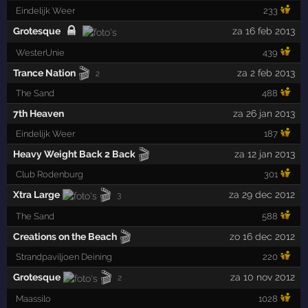
Eindelijk Weer
233
Grotesque
za 16 feb 2013
WesterUnie
439
🎬
Trance Nation
za 2 feb 2013
2
The Sand
488
7th Heaven
za 26 jan 2013
Eindelijk Weer
187
🎬
Heavy Weight Back 2 Back
za 12 jan 2013
Club Rodenburg
301
🎬
Xtra Large
za 29 dec 2012
3
The Sand
588
🎬
Creations on the Beach
zo 16 dec 2012
Strandpaviljoen Deining
220
🎬
Grotesque
za 10 nov 2012
2
Maassilo
1028