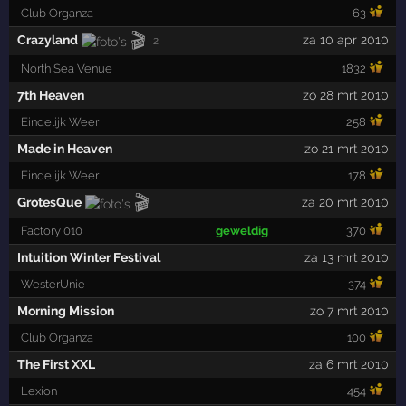
Club Organza
63
🎬
Crazyland
za 10 apr 2010
2
North Sea Venue
1832
7th Heaven
zo 28 mrt 2010
Eindelijk Weer
258
Made in Heaven
zo 21 mrt 2010
Eindelijk Weer
178
🎬
GrotesQue
za 20 mrt 2010
Factory 010
geweldig
370
Intuition Winter Festival
za 13 mrt 2010
WesterUnie
374
Morning Mission
zo 7 mrt 2010
Club Organza
100
The First XXL
za 6 mrt 2010
Lexion
454