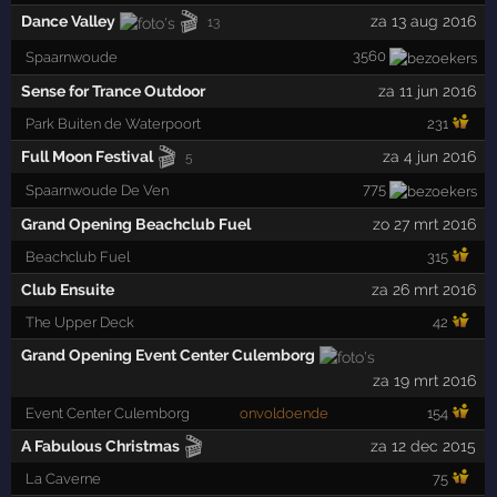
🎬
Dance Valley
za 13 aug 2016
13
3560
Spaarnwoude
Sense for Trance Outdoor
za 11 jun 2016
Park Buiten de Waterpoort
231
🎬
Full Moon Festival
za 4 jun 2016
5
775
Spaarnwoude De Ven
Grand Opening Beachclub Fuel
zo 27 mrt 2016
Beachclub Fuel
315
Club Ensuite
za 26 mrt 2016
The Upper Deck
42
Grand Opening Event Center Culemborg
za 19 mrt 2016
Event Center Culemborg
onvoldoende
154
🎬
A Fabulous Christmas
za 12 dec 2015
La Caverne
75