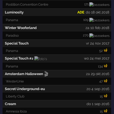
171
Postillion Convention Centre
Luminosity
ADE
do 18 okt 2018
109
Panama
Winter Wooferland
za 10 feb 2018
270
Paradiso
Special Touch
vr 24 nov 2017
Panama
52
Special Touch
wo 24 mei 2017
#2
Panama
134
🎬
Amsterdam Halloween
za 29 okt 2016
WesterUnie
47
Secret Underground-eu
zo 4 sep 2016
Liberty Club
15
Cream
do 1 sep 2016
Amnesia Ibiza
15