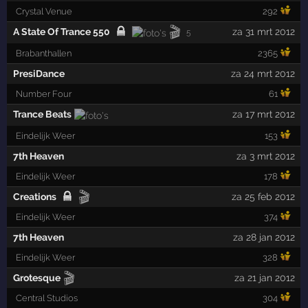
Crystal Venue
292
🎬
A State Of Trance 550
za 31 mrt 2012
5
Brabanthallen
2365
PresiDance
za 24 mrt 2012
Number Four
61
Trance Beats
za 17 mrt 2012
Eindelijk Weer
153
7th Heaven
za 3 mrt 2012
Eindelijk Weer
178
🎬
Creations
za 25 feb 2012
Eindelijk Weer
374
7th Heaven
za 28 jan 2012
Eindelijk Weer
328
🎬
Grotesque
za 21 jan 2012
Central Studios
304