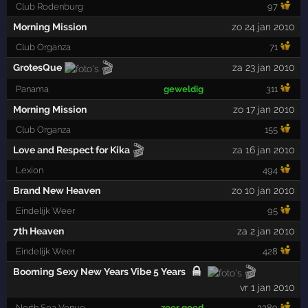
Club Rodenburg
97
Morning Mission
zo 24 jan 2010
Club Organza
71
🎬
GrotesQue
za 23 jan 2010
Panama
geweldig
311
Morning Mission
zo 17 jan 2010
Club Organza
155
🎬
Love and Respect for Kika
za 16 jan 2010
Lexion
494
Brand New Heaven
zo 10 jan 2010
Eindelijk Weer
95
7th Heaven
za 2 jan 2010
Eindelijk Weer
428
🎬
Booming Sexy New Years Vibe 5 Years
vr 1 jan 2010
North Sea Venue
zeer goed
2289