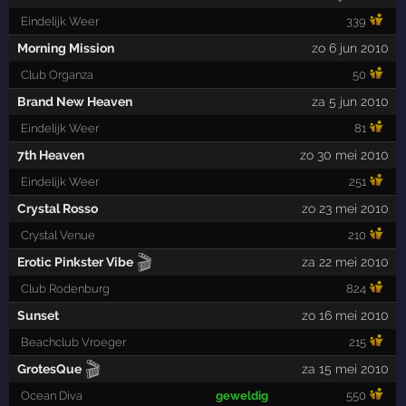
Eindelijk Weer
339
Morning Mission
zo 6 jun 2010
Club Organza
50
Brand New Heaven
za 5 jun 2010
Eindelijk Weer
81
7th Heaven
zo 30 mei 2010
Eindelijk Weer
251
Crystal Rosso
zo 23 mei 2010
Crystal Venue
210
🎬
Erotic Pinkster Vibe
za 22 mei 2010
Club Rodenburg
824
Sunset
zo 16 mei 2010
Beachclub Vroeger
215
🎬
GrotesQue
za 15 mei 2010
Ocean Diva
geweldig
550