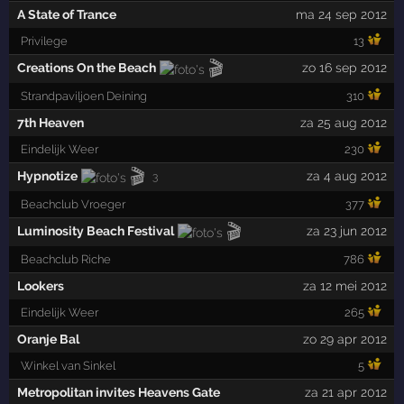
A State of Trance
ma 24 sep 2012
Privilege
13
🎬
Creations On the Beach
zo 16 sep 2012
Strandpaviljoen Deining
310
7th Heaven
za 25 aug 2012
Eindelijk Weer
230
🎬
Hypnotize
za 4 aug 2012
3
Beachclub Vroeger
377
🎬
Luminosity Beach Festival
za 23 jun 2012
Beachclub Riche
786
Lookers
za 12 mei 2012
Eindelijk Weer
265
Oranje Bal
zo 29 apr 2012
Winkel van Sinkel
5
Metropolitan invites Heavens Gate
za 21 apr 2012