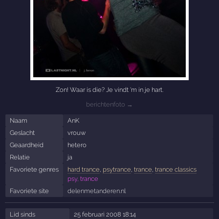
Zon! Waar is die? Je vindt 'm in je hart.
berichtenfoto →
Naam
AnK
Geslacht
vrouw
Geaardheid
hetero
Relatie
ja
Favoriete genres
hard trance
,
psytrance
,
trance
,
trance classics
psy, trance
Favoriete site
delenmetanderen.nl
Lid sinds
25 februari 2008 18:14