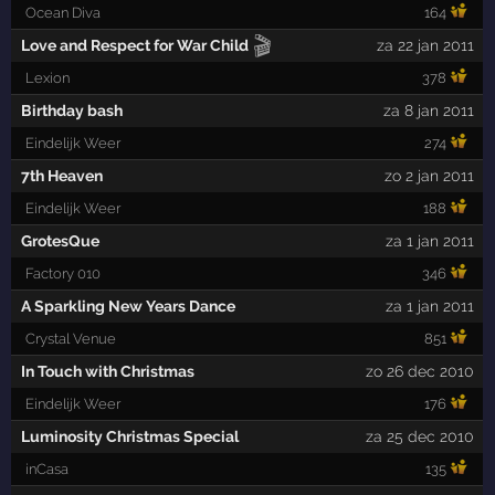
Ocean Diva
164
🎬
Love and Respect for War Child
za 22 jan 2011
Lexion
378
Birthday bash
za 8 jan 2011
Eindelijk Weer
274
7th Heaven
zo 2 jan 2011
Eindelijk Weer
188
GrotesQue
za 1 jan 2011
Factory 010
346
A Sparkling New Years Dance
za 1 jan 2011
Crystal Venue
851
In Touch with Christmas
zo 26 dec 2010
Eindelijk Weer
176
Luminosity Christmas Special
za 25 dec 2010
inCasa
135