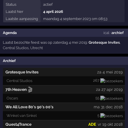
Status
actief
Laatst hier
4 april 2026
Laatste aanpassing
maandag 4 september 2023 om 08:53
Agenda
ical
·
archief
Laatst bezochte feest was op zaterdag 4 mei 2019:
Grotesque Invites
,
Central Studios
,
Utrecht
Archief
Grotesque Invites
za 4 mei 2019
267
Central Studios
🎬
7th Heaven
za 27 apr 2019
55
Oscars
We All Love 80's 90's 00's
ma 31 dec 2018
5
Winkel van Sinkel
Quest4Trance
ADE
vr 19 okt 2018