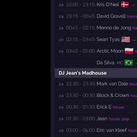
🇩🇰
22:00 - 23:15:
Kris O'Neil
→
za 
23:15 - 00:45:
David Gravell
za 
tranc
00:45 - 02:15:
Menno de Jong
zo 
tr
🇺🇸
02:15 - 03:45:
Sean Tyas
→
zo 
🇵🇱
03:45 - 05:00:
Arctic Moon
zo 
t
🇧🇷
Da Silva
· MC
DJ Jean's Madhouse
22:30 - 23:30:
Mark van Dale
za 
hou
23:30 - 00:30:
Block & Crown
za 
hou
00:30 - 01:30:
Erick E
zo 
house
01:30 - 03:00:
Jean
zo 
house, pop
03:00 - 04:00:
Eric van Kleef
zo 
hous