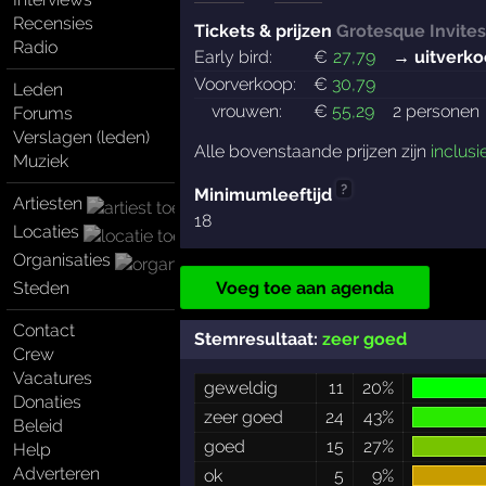
Recensies
Tickets & prijzen
Grotesque Invites
Radio
Early bird:
€
27
,79
→ uitverko
Voorverkoop:
€
30
,79
Leden
vrouwen:
€
55
,29
2 personen
Forums
Verslagen (leden)
Alle bovenstaande prijzen zijn
inclusi
Muziek
?
Minimumleeftijd
Artiesten
18
Locaties
Organisaties
Steden
Voeg toe aan agenda
Contact
Stemresultaat:
zeer goed
Crew
Vacatures
geweldig
11
20%
Donaties
zeer goed
24
43%
Beleid
goed
15
27%
Help
Adverteren
ok
5
9%