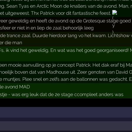
, Sean Tyas en Arctic Moon de knallers van de avond. Man, m
et uitgeweest. Thx Patrick voor dit fantastische feest.
er geweldig en heeft de avond op de Grotesque stage goed g
feer er niet in en liep de zaal behoorlijk leeg
 de trance zaal. Duurde hierdoor lang vo het kwam. Lichtshow
er die man
o's, ik vind het geweldig. En wat was het goed georganiseerd!
en mooie aanvulling op je concept Patrick. Het dak eraf bij Ma
oeilijk boven dat van Madhouse uit. Zeer genoten van David G
 de muntjes. Plee snel en zelfs aan de ballonnen was gedacht. E
hele avond MAD
tje - was erg leuk dat de 2e stage ccompleet anders was