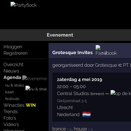
Evenement
Inloggen
Grotesque Invites
× 2
Registreren
Overzicht
georganiseerd door
Grotesque
⊂
PT 
Nieuws
Agenda
zaterdag 4 mei 2019
nu & straks
22:00
–
05:00
kaart
Central Studios
—
(binnen)
festivals
Gietijzerstraat 3-5
Winacties
WIN
Utrecht
Trends
🇳🇱
Nederland
Foto's
Video's
trance
,
house
× 5
× 4
Interviews