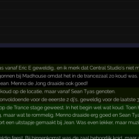
anaf Eric E geweldig.. en ik merk dat Central Studio's niet mijn
onnen bij Madhouse omdat het in de trancezaal zo koud was. 
 Jean. Menno de Jong draaide ook goed!
koud op de locatie, maar vanaf Sean Tyas genoten.
 onvoldoende voor de eeerste 2 dj's, geweldig voor de laatste 3
op de Trance stage geweest. In het begin wel wat koud. Toen 
g, maar wat te rommelig. Menno draaide erg goed en Sean Tyas
ort een uitstapje gemaakt bij Jean. Was even lekker, maar muz
dig feest. Bij binnenkomst was de zaal behoorlijk koid, maar 