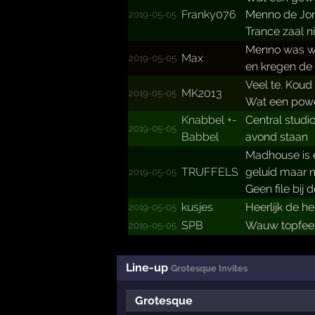
Franky076
Menno de Jong
2019-05-05
Trance zaal ni
Menno was we
Max
2019-05-05
en kregen de s
Veel te. Koud
MK2013
2019-05-05
Wat een pow
Knabbel +­
Central studi
2019-05-05
Babbel
avond staan
Madhouse is e
TRUFFELS
geluid maar m
2019-05-05
Geen file bij
kusjes
Heerlijk de 
2019-05-05
SPB
Wauw topfees
2019-05-05
Line-up
Grotesque Invites
Grotesque