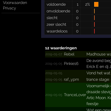
Voorwaarden
voldoende
1
2%
Privacy
onvoldoende
0
slecht
0
zeer slecht
0
waardeloos
0
12 waarderingen
Rebel
Madhouse was v
2019-05-07
De avond beg
Pinkie16
2019-05-05
Erick E en dj
Vond het wat 
2019-05-05
raf_ypm
trance stage:
2019-05-05
Voornamelijk 
draaide stevi
TranceLover
2019-05-05
Artic Moon. K
feestje
Wat een gewel