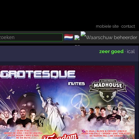
mobiele site
·
contact
🇳🇱
­
zeer goed
·
ical