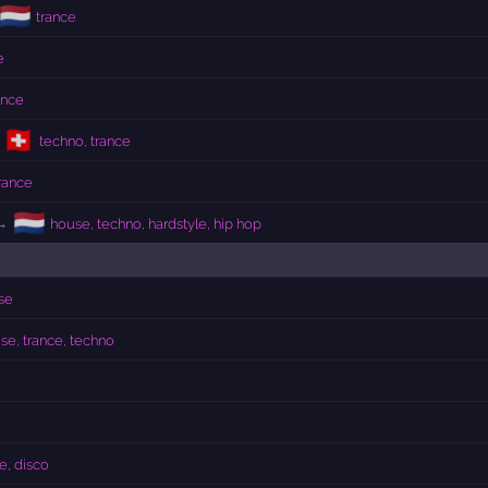
🇳🇱
trance
e
ance
🇨🇭
techno, trance
rance
🇳🇱
→
house, techno, hardstyle, hip hop
se
se, trance, techno
e, disco