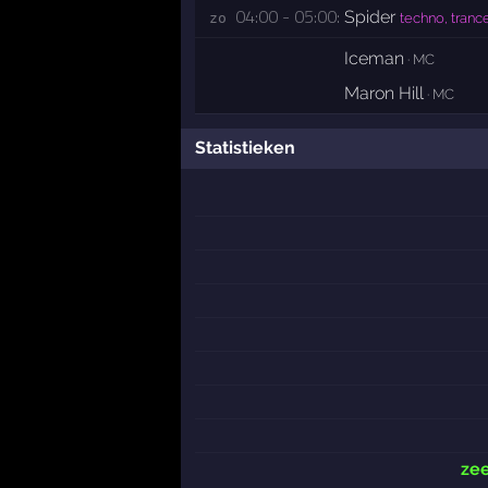
04:00 - 05:00:
Spider
zo 
techno, tranc
Iceman
· MC
Maron Hill
· MC
Statistieken
ze