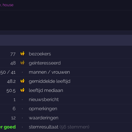
e, house
77
bezoekers
48
geïnteresseerd
50 / 41
·
mannen / vrouwen
48.2
gemiddelde
leeftijd
50.5
leeftijd
mediaan
1
·
nieuwsbericht
6
·
opmerkingen
12
·
waarderingen
er goed
·
stemresultaat
(56 stemmen)