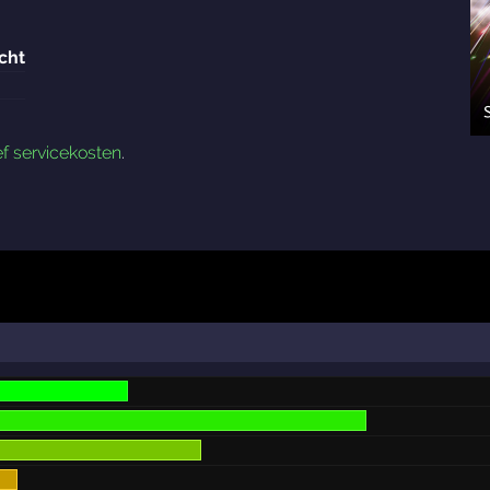
cht
ef servicekosten
.