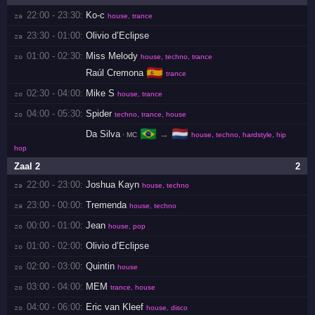
22:00 - 23:30:
Ko-c
za 
house, trance
23:30 - 01:00:
Olivio d’Eclipse
za 
01:00 - 02:30:
Miss Melody
zo 
house, techno, trance
🇪🇸
Raúl Cremona
trance
02:30 - 04:00:
Mike S
zo 
house, trance
04:00 - 05:30:
Spider
zo 
techno, trance, house
🇧🇷
🇳🇱
Da Silva
→
· MC
house, techno, hardstyle, hip
hop
Zaal 2
2
22:00 - 23:00:
Joshua Kayn
za 
house, techno
23:00 - 00:00:
Tremenda
za 
house, techno
00:00 - 01:00:
Jean
zo 
house, pop
01:00 - 02:00:
Olivio d’Eclipse
zo 
02:00 - 03:00:
Quintin
zo 
house
03:00 - 04:00:
MEM
zo 
trance, house
04:00 - 06:00:
Eric van Kleef
zo 
house, disco