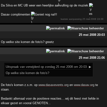
Da Silva en MC UB weer een heerlijke aanvulling op de muziek
Dasav complimenten
Geniet nog na!!!
laatste aanpassing
25 mei 2008 19:39
25 mei 2008 20:03
Op welke site komen de foto's? greetz
25 mei 2008 21:06
Uitspraak
van verwijderd op zondag 25 mei 2008 om 20:03:
▶
Op welke site komen de foto's?
De foto's komen z.s.m. op
www.dasavevents.org
en
www.dasav.org
te
staan.
Bedankt allemaal voor de positieve reacties....wij dit feest met liefde in
elkaar gezet en vooral GENOTEN...