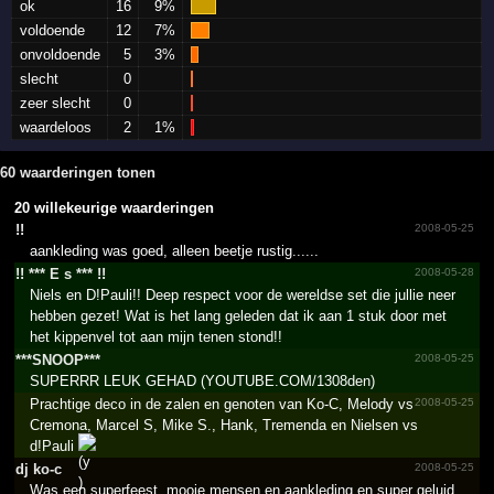
ok
16
9%
voldoende
12
7%
onvoldoende
5
3%
slecht
0
zeer slecht
0
waardeloos
2
1%
60 waarderingen tonen
20 willekeurige waarderingen
!!
2008-05-25
aankleding was goed, alleen beetje rustig......
!!­ ***­ E s ***­ !!­
2008-05-28
Niels en D!Pauli!! Deep respect voor de wereldse set die jullie neer
hebben gezet! Wat is het lang geleden dat ik aan 1 stuk door met
het kippenvel tot aan mijn tenen stond!!
***SNOOP***
2008-05-25
SUPERRR LEUK GEHAD (YOUTUBE.COM/1308den)
Prachtige deco in de zalen en genoten van Ko-C, Melody vs
2008-05-25
Cremona, Marcel S, Mike S., Hank, Tremenda en Nielsen vs
d!Pauli
dj ko-c
2008-05-25
Was een superfeest, mooie mensen en aankleding en super geluid,