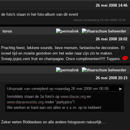
26 mei 2008 14:46
de foto's staan in het foto-album van dit event
laatste aanpassing
26 mei 2008 19:34
toros
26 mei 2008 18:02
Prachtig feest, lekkere sounds, lieve mensen, fantastische decoraties. Er
isveel tijd en moeite gestoken om het ieder naar zijn zin te maken.
Snoep,ijsjes,vers fruit en champagne. Onze complimenten!!!!! Toppers.
26 mei 2008 20:15
Uitspraak
van verwijderd op maandag 26 mei 2008 om 00:05:
▶
Inmiddels staan de 1e foto's op
www.dasav.org
en
www.dasavevents.org
onder "partypics"!
We werken er hard aan om alles er z.s.m. op te hebben!
Zeker weten Robbedoes en alle andere fotograven natuurlijk....