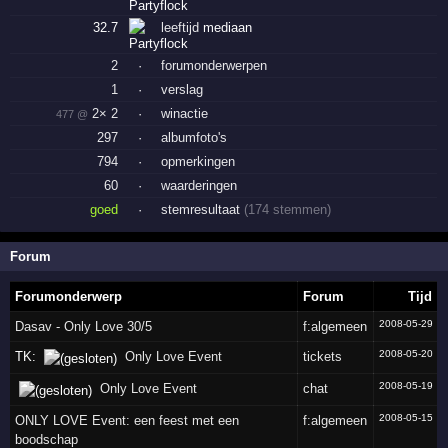
32.7
leeftijd
mediaan
2
·
forumonderwerpen
1
·
verslag
2× 2
·
winactie
477 @
297
·
albumfoto's
794
·
opmerkingen
60
·
waarderingen
goed
·
stemresultaat
(174 stemmen)
Forum
Forumonderwerp
Forum
Tijd
2008-05-29
Dasav - Only Love 30/5
f:algemeen
2008-05-20
TK:
Only Love Event
tickets
2008-05-19
Only Love Event
chat
2008-05-15
ONLY LOVE Event: een feest met een
f:algemeen
boodschap