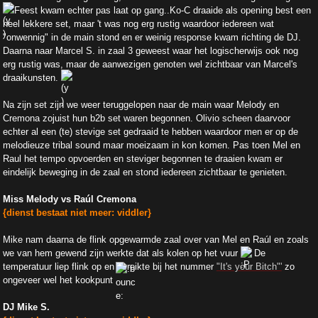
Feest kwam echter pas laat op gang..Ko-C draaide als opening best een
heel lekkere set, maar 't was nog erg rustig waardoor iedereen wat
"onwennig" in de main stond en er weinig response kwam richting de DJ.
Daarna naar Marcel S. in zaal 3 geweest waar het logischerwijs ook nog
erg rustig was, maar de aanwezigen genoten wel zichtbaar van Marcel's
draaikunsten.
Na zijn set zijn we weer teruggelopen naar de main waar Melody en
Cremona zojuist hun b2b set waren begonnen. Olivio scheen daarvoor
echter al een (te) stevige set gedraaid te hebben waardoor men er op de
melodieuze tribal sound maar moeizaam in kon komen. Pas toen Mel en
Raul het tempo opvoerden en steviger begonnen te draaien kwam er
eindelijk beweging in de zaal en stond iedereen zichtbaar te genieten.
Miss Melody vs Raúl Cremona
{dienst bestaat niet meer: viddler}
Mike nam daarna de flink opgewarmde zaal over van Mel en Raúl en zoals
we van hem gewend zijn werkte dat als kolen op het vuur
De
temperatuur liep flink op en bereikte bij het nummer
"It's your Bitch"'
zo
ongeveer wel het kookpunt
DJ Mike S.