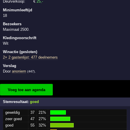
Deurverkoop:
€
25
,-
Minimumleeftijd
18
Bezoekers
Maximaal 2500.
Kledingvoorschrift
Wit
Winactie (gesloten)
2× 2 gastenlijst: 477 deelnemers
Verslag
Door
anoniem
.
(447)
Voeg toe aan agenda
Stemresultaat:
goed
geweldig
37
21%
zeer goed
47
27%
goed
55
32%