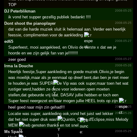
TOP
DJ Peterb­likman
2008-05-25
ik vond het supper gezellig publiek bedankt !!!!
Dont shoot the pianoplayer
2008-05-25
dat van die harde muziek sluit ik helemaal aan. Verder een heerlijk
feessie, complimenten voor de aankleding
ed65
2008-05-27
Superfeest, mooi aangekleed, en Olivio de eerste x dat we je
hoorde en we zijn gelijk fan van je!!!!!!!!
zeer goed
2008-05-27
Irma la Douche
2008-05-26
Heerlijk feestje,Super aankleding en goede muziek.Olivio,je begin
was moeilijk,maar als je eenmaal op dreef bent,dan ben je niet meer
te houden,je was SUPER
De Vip was ook super,maar toen het wat
rustiger werd,hadden ze deze voor iedereen open moeten
stellen,dat gebeurde vrij laat. DASAV jullie hebben er toch een
Super feest neergezet en daar mogen jullie HEEL trots op zijn
heel goed naar mijn zin gehad!!!
2008-05-25
Locatie was super, aankleding ook,vond het juist wel lekker
2008-05-26
dat het niet super druk was!
Quintin, Olivio d'Eclipse,miss Melody
MEM
heb genoten thanks en tot snel
Ms Space
2008-05-25