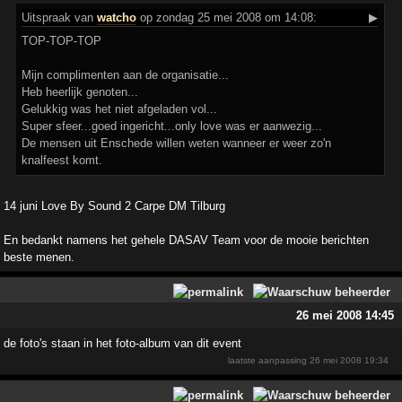
Uitspraak
van
watcho
op zondag 25 mei 2008 om 14:08:
▶
TOP-TOP-TOP
Mijn complimenten aan de organisatie...
Heb heerlijk genoten...
Gelukkig was het niet afgeladen vol...
Super sfeer...goed ingericht...only love was er aanwezig...
De mensen uit Enschede willen weten wanneer er weer zo'n
knalfeest komt.
14 juni Love By Sound 2 Carpe DM Tilburg
En bedankt namens het gehele DASAV Team voor de mooie berichten
beste menen.
26 mei 2008 14:45
de foto's staan in het foto-album van dit event
laatste aanpassing
26 mei 2008 19:34