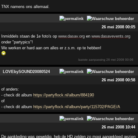
TNX namens ons allemaal.
26 mei 2008 00:05
Inmiddels staan de 1e foto's op
www.dasav.org
en
www.dasavevents.org
onder "partypics"!
We werken er hard aan om alles er z.s.m. op te hebben!
laatste aanpassing
26 mei 2008 00:06
LOVEbySOUND20080524
26 mei 2008 00:58
of anders:
- check dit album
https://partyflock.nl/album/884190
of
- check dit album
https://partyflock.nl/album/party/115702/PAGE/A
26 mei 2008 10:44
De aankleding was geweldig, heb de HD zelden zo mooi aangekleed gezien