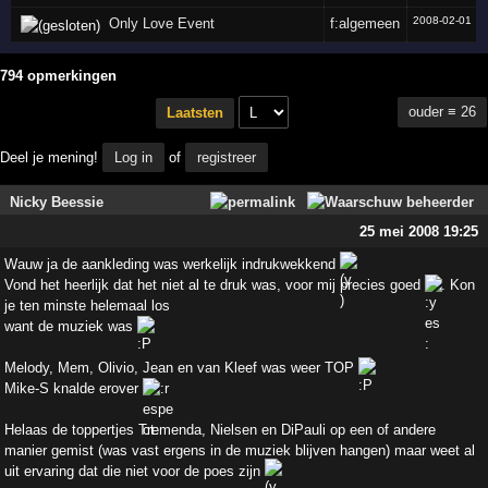
2008-02-01
Only Love Event
f:algemeen
794 opmerkingen
ouder ≡ 26
Laatsten
Deel je mening!
Log in
of
registreer
Nicky Beessie
25 mei 2008 19:25
Wauw ja de aankleding was werkelijk indrukwekkend
Vond het heerlijk dat het niet al te druk was, voor mij precies goed
. Kon
je ten minste helemaal los
want de muziek was
Melody, Mem, Olivio, Jean en van Kleef was weer TOP
Mike-S knalde erover
Helaas de toppertjes Tremenda, Nielsen en DiPauli op een of andere
manier gemist (was vast ergens in de muziek blijven hangen) maar weet al
uit ervaring dat die niet voor de poes zijn