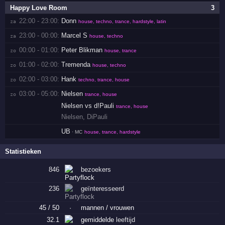
Happy Love Room
3
22:00 - 23:00:
Donn
za 
house, techno, trance, hardstyle, latin
23:00 - 00:00:
Marcel S
za 
house, techno
00:00 - 01:00:
Peter Blikman
zo 
house, trance
01:00 - 02:00:
Tremenda
zo 
house, techno
02:00 - 03:00:
Hank
zo 
techno, trance, house
03:00 - 05:00:
Nielsen
zo 
trance, house
Nielsen vs d!Pauli
trance, house
Nielsen
,
DiPauli
UB
· MC
house, trance, hardstyle
Statistieken
846
bezoekers
236
geïnteresseerd
45 / 50
·
mannen / vrouwen
32.1
gemiddelde
leeftijd