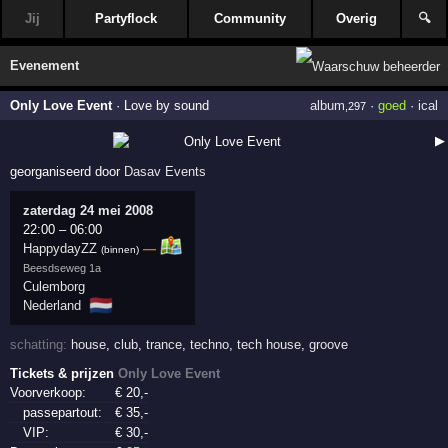
Jij
Partyflock
Community
Overig
🔍
Evenement
Only Love Event
·
Love by sound
album
·
goed
·
ical
,297
▶
georganiseerd door
Dasav Events
zaterdag 24 mei 2008
22:00
–
06:00
HappydayZZ
—
(binnen)
Beesdseweg 1a
Culemborg
🇳🇱
Nederland
schatting:
house
,
club
,
trance
,
techno
,
tech house
,
groove
Tickets & prijzen
Only Love Event
Voorverkoop:
€
20
,-
passepartout:
€
35
,-
VIP:
€
30
,-