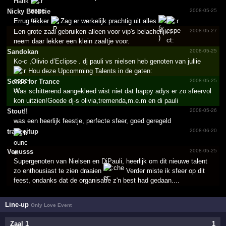
Hank
Nicky Beessie
2008-05-25
Errug lekker
Zag er werkelijk prachtig uit alles
Een grote zaal gebruiken alleen voor vip's belachelijk !
2008-05-27
neem daar lekker een klein zaaltje voor.
Sandokan
2008-05-25
Ko-c ,Olivio d’Eclipse . dj pauli vs nielsen heb genoten van jullie
Hou d­eze Upcomming Talents in de gaten:
Sense for Trance
2008-05-25
Was schitterend aangekleed wist niet dat happy adys er zo sfeervol
kon uitzien!Goede dj-s olivia,tremenda,m.e.m en di pauli
Stout!!
2008-05-26
was een heerlijk feestje, perfecte sfeer, goed geregeld
tranceitup
2008-06-20
Venusss
2008-05-25
Supergenoten van Nielsen en DiPauli, heerlijk om dit nieuwe talent
zo enthousiast te zien draaien
Verder miste ik sfeer op dit
feest, ondanks dat de organisatie z'n best had gedaan....
Line-up
Only Love Event
Zaal 1
1