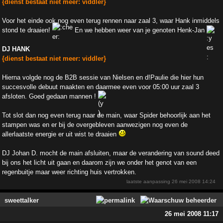
{dienst bestaat niet meer: viddler}
Voor het einde ook nog even terug rennen naar zaal 3, waar Hank inmiddels
stond te draaien!
En we hebben weer van je genoten Henk-Jan
DJ HANK
{dienst bestaat niet meer: viddler}
Hierna volgde nog de B2B sessie van Nielsen en d!Paulie die hier hun
succesvolle debuut maakten en daarmee even voor 05:00 uur zaal 3
afsloten. Goed gedaan mannen !
Tot slot dan nog even terug naar de main, waar Spider behoorlijk aan het
stampen was en er bij de overgebleven aanwezigen nog even de
allerlaatste energie er uit wist te draaien
DJ Johan D. mocht de main afsluiten, maar de verandering van sound deed
bij ons het licht uit gaan en daarom zijn we onder het genot van een
regenbuitje maar weer richting huis vertrokken.
laatste aanpassing
26 mei 2008 14:24
sweettalker
26 mei 2008 11:17