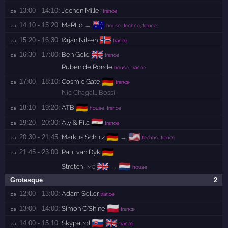
13:00 - 14:10:
Jochen Miller
za 
trance
🇦🇺
14:10 - 15:20:
MaRLo
→
za 
house, techno, trance
🇳🇴
15:20 - 16:30:
Ørjan Nilsen
za 
trance
🇬🇧
16:30 - 17:00:
Ben Gold
za 
trance
Ruben de Ronde
house, trance
🇩🇪
17:00 - 18:10:
Cosmic Gate
za 
trance
Nic Chagall
,
Bossi
🇩🇪
18:10 - 19:20:
ATB
za 
house, trance
🇪🇬
19:20 - 20:30:
Aly & Fila
za 
trance
🇩🇪
🇺🇸
20:30 - 21:45:
Markus Schulz
→
za 
techno, trance
🇩🇪
21:45 - 23:00:
Paul van Dyk
za 
🇬🇧
🇳🇱
Stretch
→
· MC
house
Grotesque
2
12:00 - 13:00:
Adam Seller
za 
trance
🇵🇱
13:00 - 14:00:
Simon O'Shine
za 
trance
🇸🇰
🇬🇧
14:00 - 15:10:
Skypatrol
za 
trance