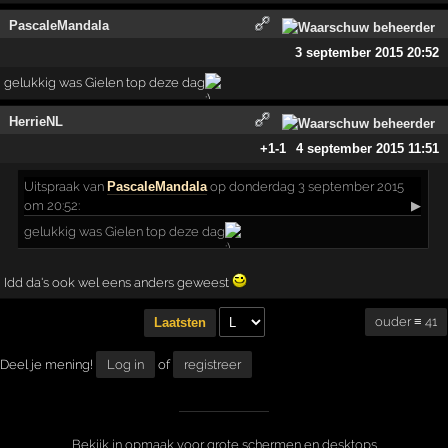
PascaleMandala
3 september 2015 20:52
gelukkig was Gielen top deze dag
HerrieNL
+1
-1
4 september 2015 11:51
Uitspraak
van
PascaleMandala
op donderdag 3 september 2015
om 20:52:
▶
gelukkig was Gielen top deze dag
Idd da's ook wel eens anders geweest
ouder ≡ 41
Laatsten
Deel je mening!
Log in
of
registreer
Bekijk in opmaak voor grote schermen en desktops