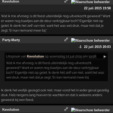
Kevolution
22 juli 2015 19:58
Wat ik me afvroeg; is dit feest uiteindelijk nog uitverkocht geweest? Want
er waren nog kaartjes aan de deur verkrijgbaar toch? Eigenlijk niet op
gelet. Ik denk het zelf van niet, want het was wel druk, maar niet dat je
zegt; "Er kan niemand meer bij."
Party-Marty
-1
22 juli 2015 20:03
Uitspraak
van
Kevolution
op woensdag 22 juli 2015 om 19:58:
▶
Wat ik me afvroeg; is dit feest uiteindelijk nog uitverkocht
geweest? Want er waren nog kaartjes aan de deur verkrijgbaar
toch? Eigenlijk niet op gelet. Ik denk het zelf van niet, want het was
wel druk, maar niet dat je zegt; "Er kan niemand meer bij.
Ik denk het eerlijk gezegd ook niet, maar vond het in ieder geval gezellig
druk. Heb nergens lang hoeven te wachten en dat is weleens anders
geweest bij een feest.
Kevolution