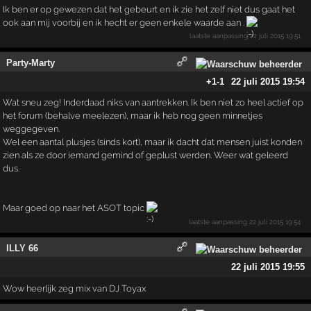
Ik ben er op gewezen dat het gebeurt en ik zie het zelf niet dus gaat het
ook aan mij voorbij en ik hecht er geen enkele waarde aan .
laatste aanpassing
22 juli 2015 19:51
Party-Marty
+1
-1
22 juli 2015 19:54
Wat sneu zeg! Inderdaad niks van aantrekken. Ik ben niet zo heel actief op
het forum (behalve meelezen), maar ik heb nog geen minnetjes
weggegeven.
Wel een aantal plusjes (sinds kort), maar ik dacht dat mensen juist konden
zien als ze door iemand gemind of geplust werden. Weer wat geleerd
dus.
Maar goed op naar het ASOT topic
laatste aanpassing
22 juli 2015 19:54
ILLY 66
22 juli 2015 19:55
Wow heerlijk zeg mix van DJ Toyax