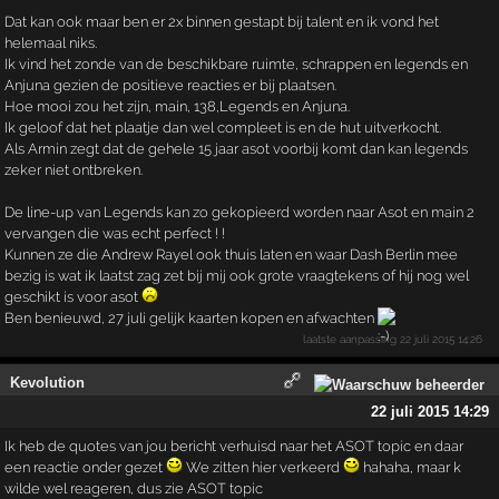
Dat kan ook maar ben er 2x binnen gestapt bij talent en ik vond het
helemaal niks.
Ik vind het zonde van de beschikbare ruimte, schrappen en legends en
Anjuna gezien de positieve reacties er bij plaatsen.
Hoe mooi zou het zijn, main, 138,Legends en Anjuna.
Ik geloof dat het plaatje dan wel compleet is en de hut uitverkocht.
Als Armin zegt dat de gehele 15 jaar asot voorbij komt dan kan legends
zeker niet ontbreken.
De line-up van Legends kan zo gekopieerd worden naar Asot en main 2
vervangen die was echt perfect ! !
Kunnen ze die Andrew Rayel ook thuis laten en waar Dash Berlin mee
bezig is wat ik laatst zag zet bij mij ook grote vraagtekens of hij nog wel
geschikt is voor asot
Ben benieuwd, 27 juli gelijk kaarten kopen en afwachten
laatste aanpassing
22 juli 2015 14:26
Kevolution
22 juli 2015 14:29
Ik heb de quotes van jou bericht verhuisd naar het ASOT topic en daar
een reactie onder gezet
We zitten hier verkeerd
hahaha, maar k
wilde wel reageren, dus zie ASOT topic