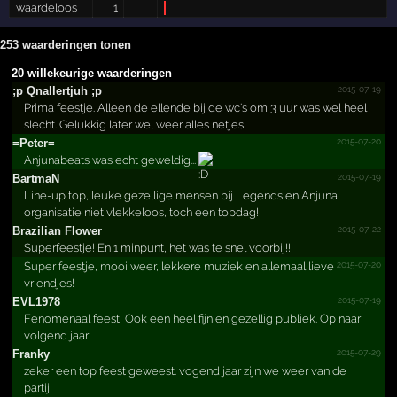
waardeloos
1
253 waarderingen tonen
20 willekeurige waarderingen
2015-07-19
;­p Qnallertjuh ;­p
Prima feestje. Alleen de ellende bij de wc's om 3 uur was wel heel
slecht. Gelukkig later wel weer alles netjes.
2015-07-20
=Peter=
Anjunabeats was echt geweldig...
2015-07-19
BartmaN
Line-up top, leuke gezellige mensen bij Legends en Anjuna,
organisatie niet vlekkeloos, toch een topdag!
2015-07-22
Brazilian Flower
Superfeestje! En 1 minpunt, het was te snel voorbij!!!
2015-07-20
Super feestje, mooi weer, lekkere muziek en allemaal lieve
vriendjes!
2015-07-19
EVL1978
Fenomenaal feest! Ook een heel fijn en gezellig publiek. Op naar
volgend jaar!
2015-07-29
Franky
zeker een top feest geweest. vogend jaar zijn we weer van de
partij