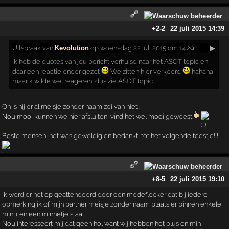
+2
-2
22 juli 2015 14:39
Uitspraak
van
Kevolution
op woensdag 22 juli 2015 om 14:29:
▶
Ik heb de quotes van jou bericht verhuisd naar het ASOT topic en
daar een reactie onder gezet
We zitten hier verkeerd
hahaha,
maar k wilde wel reageren, dus zie ASOT topic
Oh is hij er al,meisje zonder naam zei van niet .
Nou mooi kunnen we hier afsluiten, vind het wel mooi geweest.
Beste mensen, het was geweldig en bedankt, tot het volgende feestje!!!
+8
-5
22 juli 2015 19:10
Ik werd er net op geattendeerd door een medeflocker dat bij iedere
opmerking ik of mijn partner meisje zonder naam plaats er binnen enkele
minuten een minnetje staat.
Nou interesseert mij dat geen hol want wij hebben het plus en min