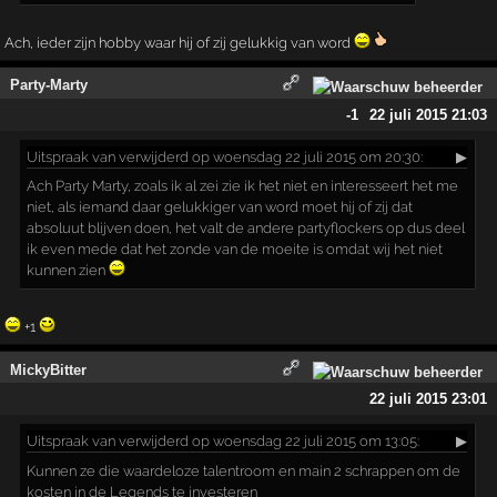
Ach, ieder zijn hobby waar hij of zij gelukkig van word
Party-Marty
-1
22 juli 2015 21:03
Uitspraak
van verwijderd op woensdag 22 juli 2015 om 20:30:
▶
Ach Party Marty, zoals ik al zei zie ik het niet en interesseert het me
niet, als iemand daar gelukkiger van word moet hij of zij dat
absoluut blijven doen, het valt de andere partyflockers op dus deel
ik even mede dat het zonde van de moeite is omdat wij het niet
kunnen zien
+1
MickyBitter
22 juli 2015 23:01
Uitspraak
van verwijderd op woensdag 22 juli 2015 om 13:05:
▶
Kunnen ze die waardeloze talentroom en main 2 schrappen om de
kosten in de Legends te investeren