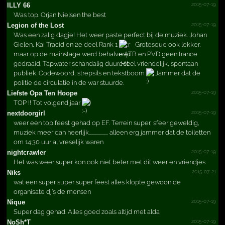
2015-07-19
ILLY 66
Was top. Orjan Nielsen the best
2015-07-19
Legion of the Lost
Was een zalig dagje! Het weer paste perfect bij de muziek. Johan
Gielen, Kai Tracid en 2e deel Rank 1
Grotesque ook lekker,
maar op de mainstage werd behalve ATB en PVD geen trance
gedraaid. Tapwater schandalig duur. Heel vriendelijk, spontaan
publiek. Codewoord, strepsils en tekstboom
Jammer dat de
politie de circulatie in de war stuurde.
2015-07-19
Liefste Opa Ten Hoope
TOP !! Tot volgend jaar
)
2015-07-19
nextdoorgirl
weer een top feest gehad op EF. Terrein super, sfeer geweldig,
muziek meer dan heerlijk................... alleen erg jammer dat de toiletten
om 14:30 uur al vreselijk waren
2015-07-19
nightcrawler
Het was weer super kon ook niet beter met dit weer en vriendjes
2015-07-21
Niks
wat een super super super feest alles klopte gewoon de
organisate dj's de mensen
2015-07-19
Nique
Super dag gehad. Alles goed zoals altijd met alda
2015-07-19
NoSh*T