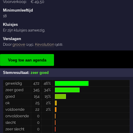
Voorverkoop:
€
49
,50
Minimumleeftijd
18
Kluisjes
Er zijn kluisjes aanwezig.
Verslagen
Door
groove
,
Kevolution
.
(295)
(968)
Voeg toe aan agenda
Stemresultaat:
zeer goed
geweldig
472
46%
zeer goed
345
34%
goed
154
15%
ok
25
2%
voldoende
22
2%
onvoldoende
0
slecht
0
zeer slecht
0