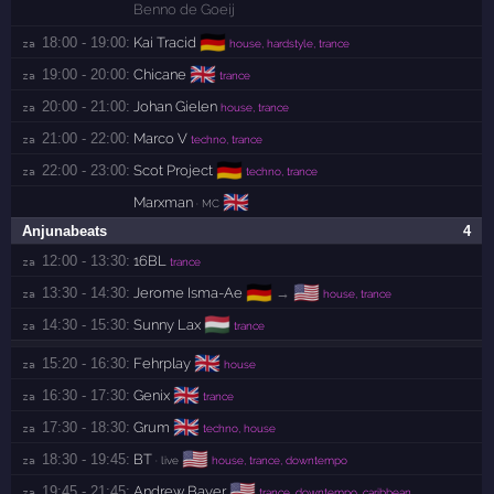
Benno de Goeij
🇩🇪
18:00 - 19:00:
Kai Tracid
za 
house, hardstyle, trance
🇬🇧
19:00 - 20:00:
Chicane
za 
trance
20:00 - 21:00:
Johan Gielen
za 
house, trance
21:00 - 22:00:
Marco V
za 
techno, trance
🇩🇪
22:00 - 23:00:
Scot Project
za 
techno, trance
🇬🇧
Marxman
· MC
Anjunabeats
4
12:00 - 13:30:
16BL
za 
trance
🇩🇪
🇺🇸
13:30 - 14:30:
Jerome Isma-Ae
→
za 
house, trance
🇭🇺
14:30 - 15:30:
Sunny Lax
za 
trance
🇬🇧
15:20 - 16:30:
Fehrplay
za 
house
🇬🇧
16:30 - 17:30:
Genix
za 
trance
🇬🇧
17:30 - 18:30:
Grum
za 
techno, house
🇺🇸
18:30 - 19:45:
BT
za 
· live
house, trance, downtempo
🇺🇸
19:45 - 21:45:
Andrew Bayer
za 
trance, downtempo, caribbean