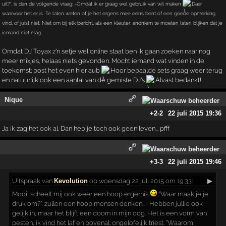
uit?", is dan de volgende vraag: -Omdat ik er graag wel gebruik van wil maken
Daar
waarvoor het er is. Te laten weten of je het ergens mee eens bent of een goede opmerking
vind, of juist niet. Niet om bij elk bericht, als een kleuter, anoniem te moeten laten blijken dat je
iemand niet mag.
Omdat DJ Toyax z'n setje wel online staat ben ik gaan zoeken naar nog
meer mixjes, helaas niets gevonden. Mocht iemand wat vinden in de
toekomst; post het even hier aub
Hoor bepaalde sets graag weer terug
en natuurlijk ook een aantal van de gemiste DJ's
Alvast bedankt!
Nique
+2
-2
22 juli 2015 19:36
Ja ik zag het ook al. Dan heb je toch ook geen leven... pfff
+3
-3
22 juli 2015 19:46
Uitspraak
van
Kevolution
op woensdag 22 juli 2015 om 19:33:
▶
Mooi, scheelt mij ook weer een hoop ergernis
"Waar maak je je
druk om?", zullen een hoop mensen denken...- Hebben jullie ook
gelijk in, maar het blijft een doorn in mijn oog. Het is een vorm van
pesten, ik vind het laf en bovenal; ongelofelijk triest. "Waarom