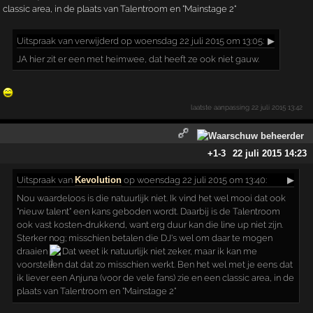
classic area, in de plaats van Talentroom en "Mainstage 2"
Uitspraak
van verwijderd op woensdag 22 juli 2015 om 13:05:
▶
JA hier zit er een met heimwee, dat heeft ze ook niet gauw.
laatste aanpassing
22 juli 2015 13:42
+1
-3
22 juli 2015 14:23
Uitspraak
van
Kevolution
op woensdag 22 juli 2015 om 13:40:
▶
Nou waardeloos is die natuurlijk niet. Ik vind het wel mooi dat ook
"nieuw talent" een kans geboden wordt. Daarbij is de Talentroom
ook vast kosten-drukkend, want erg duur kan die line up niet zijn.
Sterker nog; misschien betalen die DJ's wel om daar te mogen
draaien
Dat weet ik natuurlijk niet zeker, maar ik kan me
voorstellen dat dat zo misschien werkt. Ben het wel met je eens dat
ik liever een Anjuna (voor de vele fans) zie en een classic area, in de
plaats van Talentroom en "Mainstage 2"