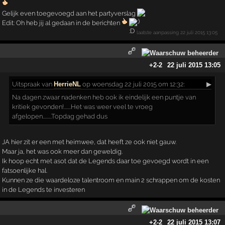
Gelijk even toegevoegd aan het partyverslag
Edit: Oh heb jij al gedaan in de berichten
laatste aanpassing
22 juli 2015 13:05
+2
-2
22 juli 2015 13:05
Uitspraak
van
HerrieNL
op woensdag 22 juli 2015 om 12:32:
▶
Na dagen zwaar nadenken heb ook ik eindelijk een puntje van
kritiek gevonden!.......Het was weer veel te vroeg
afgelopen.........Topdag gehad dus
JA hier zit er een met heimwee, dat heeft ze ook niet gauw.
Maar ja, het was ook meer dan geweldig.
Ik hoop echt met asot dat de Legends daar toe gevoegd wordt in een
fatsoenlijke hal.
Kunnen ze die waardeloze talentroom en main 2 schrappen om de kosten
in de Legends te investeren
+2
-2
22 juli 2015 13:07