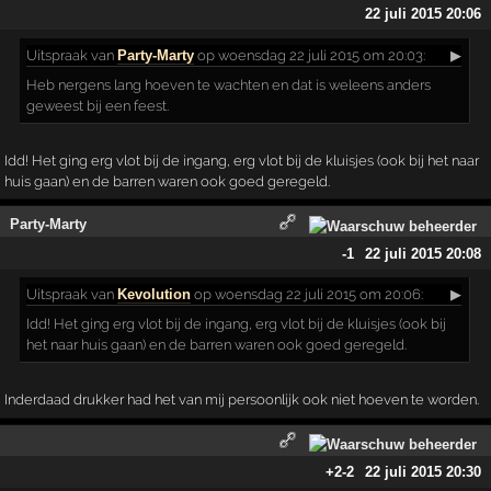
22 juli 2015 20:06
Uitspraak
van
Party-Marty
op woensdag 22 juli 2015 om 20:03:
▶
Heb nergens lang hoeven te wachten en dat is weleens anders
geweest bij een feest.
Idd! Het ging erg vlot bij de ingang, erg vlot bij de kluisjes (ook bij het naar
huis gaan) en de barren waren ook goed geregeld.
Party-Marty
-1
22 juli 2015 20:08
Uitspraak
van
Kevolution
op woensdag 22 juli 2015 om 20:06:
▶
Idd! Het ging erg vlot bij de ingang, erg vlot bij de kluisjes (ook bij
het naar huis gaan) en de barren waren ook goed geregeld.
Inderdaad drukker had het van mij persoonlijk ook niet hoeven te worden.
+2
-2
22 juli 2015 20:30