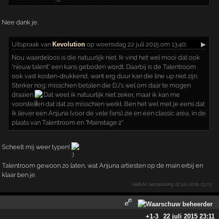
Nee dank je.
Uitspraak
van
Kevolution
op woensdag 22 juli 2015 om 13:40:
▶
Nou waardeloos is die natuurlijk niet. Ik vind het wel mooi dat ook
"nieuw talent" een kans geboden wordt. Daarbij is de Talentroom
ook vast kosten-drukkend, want erg duur kan die line up niet zijn.
Sterker nog; misschien betalen die DJ's wel om daar te mogen
draaien
Dat weet ik natuurlijk niet zeker, maar ik kan me
voorstellen dat dat zo misschien werkt. Ben het wel met je eens dat
ik liever een Anjuna (voor de vele fans) zie en een classic area, in de
plaats van Talentroom en "Mainstage 2"
Scheelt mij weer typen!
Talentroom gewoon zo laten, wat Anjuna artiesten op de main erbij en
klaar ben je.
laatste aanpassing
22 juli 2015 23:03
+1
-3
22 juli 2015 23:11