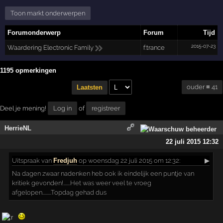
Toon markt onderwerpen
Forumonderwerp
Forum
Tijd
2015-07-23
Waardering Electronic Family
f:trance
1195 opmerkingen
ouder ≡ 41
Laatsten
Deel je mening!
Log in
of
registreer
HerrieNL
22 juli 2015 12:32
Uitspraak
van
Fredjuh
op woensdag 22 juli 2015 om 12:32:
▶
Na dagen zwaar nadenken heb ook ik eindelijk een puntje van
kritiek gevonden!.......Het was weer veel te vroeg
afgelopen.........Topdag gehad dus