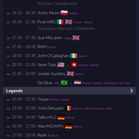
ReOrder
,
Standerwick
🇵🇱
15:10 - 16:30:
Arctic Moon
za 
trance
🇮🇹
🇬🇧
16:30 - 17:30:
Pure NRG
za 
house, trance
Giuseppe Ottaviani
,
Solarstone
🇬🇧
17:30 - 17:45:
Sue McLaren
za 
· zang
17:45 - 19:00:
RAM
za 
trance
🇮🇪
19:00 - 20:30:
John O'Callaghan
za 
trance
🇺🇸
🇨🇭
20:30 - 21:45:
Sean Tyas
→
za 
techno, trance
🇬🇧
21:45 - 23:00:
Jordan Suckley
za 
trance
🇧🇷
🇳🇱
Da Silva
→
· MC
house, techno, hardstyle, hip hop
Legends
3
12:00 - 13:30:
Toyax
za 
techno, trance
🇧🇪
13:30 - 15:00:
Yves Deruyter
za 
techno, trance, house, retro
🇩🇪
15:00 - 16:00:
Talla 2XLC
za 
trance
🇩🇪
16:00 - 17:00:
Alex M.O.R.P.H.
za 
trance
17:00 - 18:00:
Rank 1
za 
trance