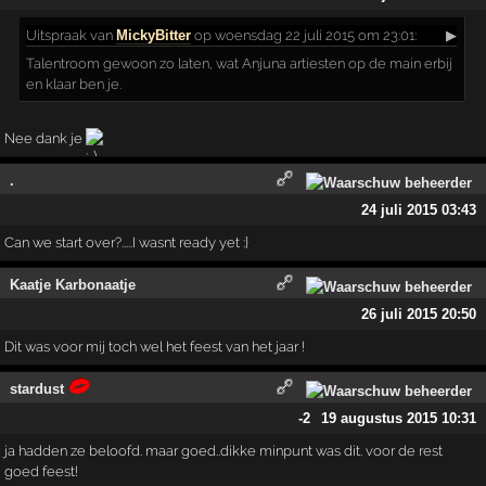
Uitspraak
van
MickyBitter
op woensdag 22 juli 2015 om 23:01:
▶
Talentroom gewoon zo laten, wat Anjuna artiesten op de main erbij
en klaar ben je.
Nee dank je
.
24 juli 2015 03:43
Can we start over?.....I wasnt ready yet :}
Kaatje Karbonaatje
26 juli 2015 20:50
Dit was voor mij toch wel het feest van het jaar !
stardust
-2
19 augustus 2015 10:31
ja hadden ze beloofd. maar goed..dikke minpunt was dit. voor de rest
goed feest!