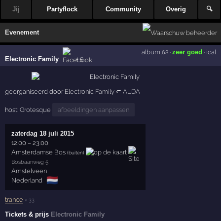
Jij
Partyflock
Community
Overig
🔍
Evenement
album
·
zeer goed
·
ical
,68
Electronic Family
× 5
georganiseerd door
Electronic Family
⊂
ALDA
host:
Grotesque
afbeeldingen aanpassen
zaterdag 18 juli 2015
12:00
–
23:00
Amsterdamse Bos
(buiten)
Bosbaanweg 5
Amstelveen
🇳🇱
Nederland
trance
× 33
Tickets & prijs
Electronic Family