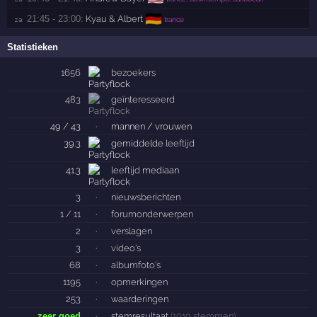
🇩🇪
21:45 - 23:00:
Kyau & Albert
za 
trance
Statistieken
1656
bezoekers
483
geïnteresseerd
49 / 43
·
mannen / vrouwen
39.3
gemiddelde
leeftijd
41.3
leeftijd
mediaan
3
·
nieuwsberichten
1 / 11
·
forumonderwerpen
2
·
verslagen
3
·
video's
68
·
albumfoto's
1195
·
opmerkingen
253
·
waarderingen
zeer goed
·
stemresultaat
(1019 stemmen)