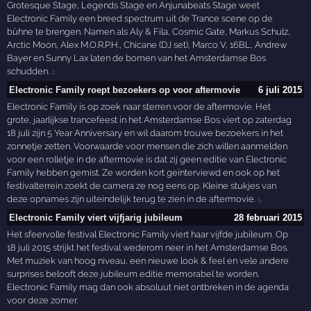
Grotesque Stage, Legends Stage en Anjunabeats Stage weet
Electronic Family een breed spectrum uit de Trance scene op de
bühne te brengen. Namen als Aly & Fila, Cosmic Gate, Markus Schulz,
Arctic Moon, Alex M.O.R.P.H., Chicane (DJ set), Marco V, 16BL, Andrew
Bayer en Sunny Lax laten de bomen van het Amsterdamse Bos
schudden.
2
Electronic Family roept bezoekers op voor aftermovie
6 juli 2015
Electronic Family is op zoek naar sterren voor de aftermovie. Het
grote, jaarlijkse trancefeest in het Amsterdamse Bos viert op zaterdag
18 juli zijn 5 Year Anniversary en wil daarom trouwe bezoekers in het
zonnetje zetten. Voorwaarde voor mensen die zich willen aanmelden
voor een rolletje in de aftermovie is dat zij geen editie van Electronic
Family hebben gemist. Ze worden kort geïnterviewd en ook op het
festivalterrein zoekt de camera ze nog eens op. Kleine stukjes van
deze opnames zijn uiteindelijk terug te zien in de aftermovie.
5
Electronic Family viert vijfjarig jubileum
28 februari 2015
Het sfeervolle festival Electronic Family viert haar vijfde jubileum. Op
18 juli 2015 strijkt het festival wederom neer in het Amsterdamse Bos.
Met muziek van hoog niveau, een nieuwe look & feel en vele andere
surprises belooft deze jubileum editie memorabel te worden.
Electronic Family mag dan ook absoluut niet ontbreken in de agenda
voor deze zomer.