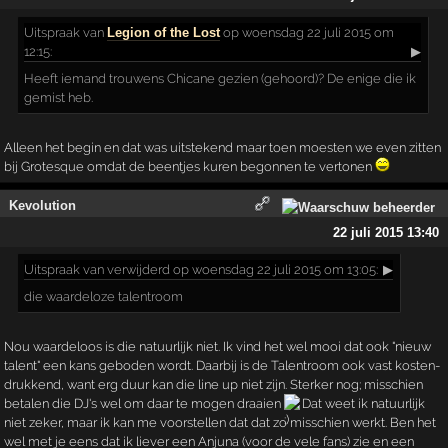
Uitspraak
van
Legion of the Lost
op woensdag 22 juli 2015 om
12:15:
▶
Heeft iemand trouwens Chicane gezien (gehoord)? De enige die ik
gemist heb.
Alleen het begin en dat was uitstekend maar toen moesten we even zitten
bij Grotesque omdat de beentjes kuren begonnen te vertonen
Kevolution
22 juli 2015 13:40
Uitspraak
van verwijderd op woensdag 22 juli 2015 om 13:05:
▶
die waardeloze talentroom
Nou waardeloos is die natuurlijk niet. Ik vind het wel mooi dat ook "nieuw
talent" een kans geboden wordt. Daarbij is de Talentroom ook vast kosten-
drukkend, want erg duur kan die line up niet zijn. Sterker nog; misschien
betalen die DJ's wel om daar te mogen draaien
Dat weet ik natuurlijk
niet zeker, maar ik kan me voorstellen dat dat zo misschien werkt. Ben het
wel met je eens dat ik liever een Anjuna (voor de vele fans) zie en een