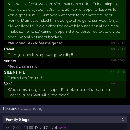
Waanzinnig feest. Wat een sfeer, wat een muziek. Enige minpunt
was het 'watersysteem'. Drama. € 20 voor onbeperkt flesje vullen,
vervolgens ruim 2 uur moeten wachten tot het systeem weer
werkte. Dramatisch slecht. In ieder geval volgend jaar weer. Oh ja,
die kansloze MC's die zichzelf zo geweldig vinden en alleen maar
'make some noise' kunnen roepen, die verpesten de lekkere vibe
totaal. Vooral niet meer boeken!
2015-07-19
zeer goed, lekker feestje gehad
2015-07-19
Rebel
De Anjunabeats stage was geweldig!!!
2015-07-19
sanner
Mega waanzinnig!
2015-07-20
SILENT HIL
Fantastisch feestje!!!
2015-07-22
Van1
Weersomstandigheden: super. Publiek: super. Muziek: super.
Locatie: super. Wat wil je nog meer?
Line-up
Electronic Family
Family Stage
1
12:00 - 13:00:
David Gravell
za 
trance