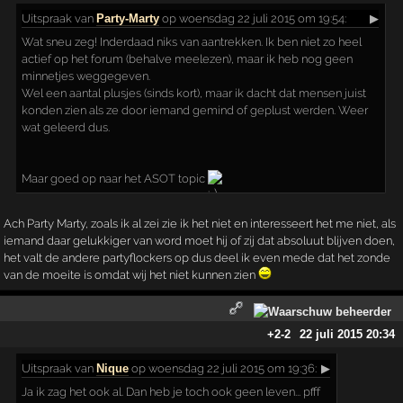
Uitspraak
van
Party-Marty
op woensdag 22 juli 2015 om 19:54:
▶
Wat sneu zeg! Inderdaad niks van aantrekken. Ik ben niet zo heel
actief op het forum (behalve meelezen), maar ik heb nog geen
minnetjes weggegeven.
Wel een aantal plusjes (sinds kort), maar ik dacht dat mensen juist
konden zien als ze door iemand gemind of geplust werden. Weer
wat geleerd dus.
Maar goed op naar het ASOT topic
Ach Party Marty, zoals ik al zei zie ik het niet en interesseert het me niet, als
iemand daar gelukkiger van word moet hij of zij dat absoluut blijven doen,
het valt de andere partyflockers op dus deel ik even mede dat het zonde
van de moeite is omdat wij het niet kunnen zien
+2
-2
22 juli 2015 20:34
Uitspraak
van
Nique
op woensdag 22 juli 2015 om 19:36:
▶
Ja ik zag het ook al. Dan heb je toch ook geen leven... pfff