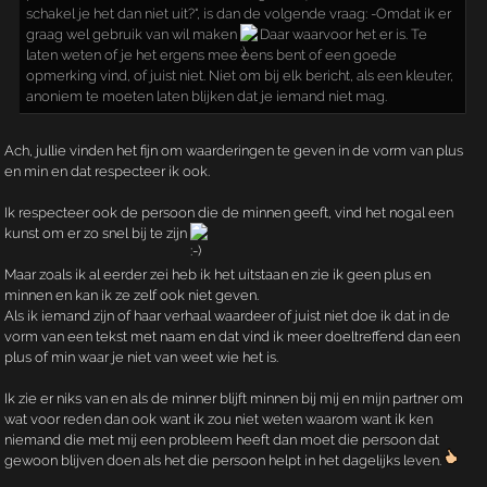
schakel je het dan niet uit?", is dan de volgende vraag: -Omdat ik er
graag wel gebruik van wil maken
Daar waarvoor het er is. Te
laten weten of je het ergens mee eens bent of een goede
opmerking vind, of juist niet. Niet om bij elk bericht, als een kleuter,
anoniem te moeten laten blijken dat je iemand niet mag.
Ach, jullie vinden het fijn om waarderingen te geven in de vorm van plus
en min en dat respecteer ik ook.
Ik respecteer ook de persoon die de minnen geeft, vind het nogal een
kunst om er zo snel bij te zijn
Maar zoals ik al eerder zei heb ik het uitstaan en zie ik geen plus en
minnen en kan ik ze zelf ook niet geven.
Als ik iemand zijn of haar verhaal waardeer of juist niet doe ik dat in de
vorm van een tekst met naam en dat vind ik meer doeltreffend dan een
plus of min waar je niet van weet wie het is.
Ik zie er niks van en als de minner blijft minnen bij mij en mijn partner om
wat voor reden dan ook want ik zou niet weten waarom want ik ken
niemand die met mij een probleem heeft dan moet die persoon dat
gewoon blijven doen als het die persoon helpt in het dagelijks leven.