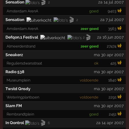
🎬
Sensation
za 14 jul 2007
2
Amsterdam ArenA
goed
9403
🎬
Sensation
za 7 jul 2007
2
Amsterdam ArenA
zeer goed
3563
🎬
Defqon.1 Festival
za 16 jun 2007
2
Almeerderstrand
zeer goed
27474
Sneakerz
ma 30 apr 2007
Reguliersdwarsstraat
ok
425
Radio 538
ma 30 apr 2007
Museumplein
voldoende
1840
Twstd Qnsdy
ma 30 apr 2007
Weteringplantsoen
voldoende
2291
Slam FM
ma 30 apr 2007
Rembrandtplein
goed
2451
🎬
In Qontrol
za 14 apr 2007
6