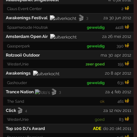
Claus Event Center
2
🎬
Awakenings Festival
za 30 jun 2012
3
Spaarnwoude Houtrak
geweldig
4418
Amsterdam Open Air
za 26 mei 2012
Gaasperpark
geweldig
390
Rotzooii Outdoor
ma 30 apr 2012
WesterUnie
zeer goed
155
Awakenings
zo 8 apr 2012
Gashouder
geweldig
631
🎬
Trance Nation
za 4 feb 2012
3
The Sand
ok
461
🎬
Click
za 12 nov 2011
4
WesterUnie
goed
83
Top 100 DJ's Award
ADE
do 20 okt 2011