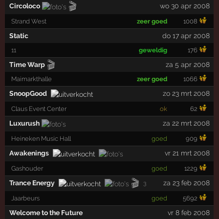
🎬
Circoloco
wo 30 apr 2008
Strand West
zeer goed
1008
Static
do 17 apr 2008
11
geweldig
176
🎬
Time Warp
za 5 apr 2008
Maimarkthalle
zeer goed
1066
SnoopGood
zo 23 mrt 2008
Claus Event Center
ok
62
Luxurush
za 22 mrt 2008
Heineken Music Hall
goed
909
Awakenings
vr 21 mrt 2008
Gashouder
goed
1229
🎬
Trance Energy
za 23 feb 2008
3
Jaarbeurs
goed
5692
Welcome to the Future
vr 8 feb 2008