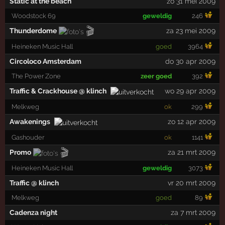
Static at the beach
zo 31 mei 2009
Woodstock 69
geweldig
246
🎬
Thunderdome
za 23 mei 2009
Heineken Music Hall
goed
3964
Circoloco Amsterdam
do 30 apr 2009
The Power Zone
zeer goed
392
Traffic & Crackhouse @ klinch
wo 29 apr 2009
Melkweg
ok
299
Awakenings
zo 12 apr 2009
Gashouder
ok
1141
🎬
Promo
za 21 mrt 2009
Heineken Music Hall
geweldig
3073
Traffic @ klinch
vr 20 mrt 2009
Melkweg
goed
89
Cadenza night
za 7 mrt 2009