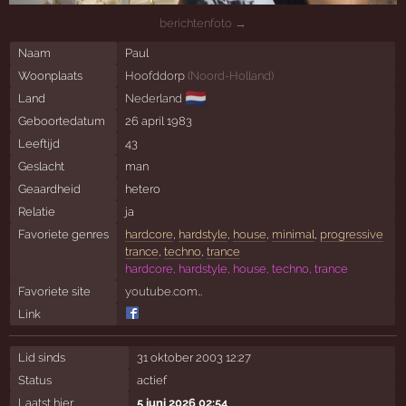
berichtenfoto →
Naam
Paul
Woonplaats
Hoofddorp
(
Noord-Holland
)
🇳🇱
Land
Nederland
Geboortedatum
26 april 1983
Leeftijd
43
Geslacht
man
Geaardheid
hetero
Relatie
ja
Favoriete genres
hardcore
,
hardstyle
,
house
,
minimal
,
progressive
trance
,
techno
,
trance
hardcore, hardstyle, house, techno, trance
Favoriete site
youtube.com…
Link
Lid sinds
31 oktober 2003 12:27
Status
actief
Laatst hier
5 juni 2026 02:54