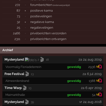
272
·
forumberichten
(
onderwerpenlijst
)
87
×
positieve karma
73
·
positievelingen
32
×
negatieve karma
25
·
negatievelingen
2466
·
privéberichten verzonden
2311
·
privéberichten ontvangen
Archief
🎬
Mysteryland
za 24 aug 2019
2
18
Voormalig Floriadeterrein
geweldig
2936
🎬
Free Festival
za 6 jul 2019
13
Almeerderstrand
geweldig
1388
🎬
Time Warp
za 6 apr 2019
13
Maimarkthalle
geweldig
54
🎬
Mysteryland
vr 24 aug 2018
39