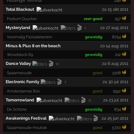
Passenger Terminal
246
Total Blackout
za 15 okt 2011
Podium Duycker
zeer goed
197
🎬
Mysteryland
za 27 aug 2011
2
Voormalig Floriadeterrein
geweldig
8754
Minus & Plus 8 on the beach
zo 14 aug 2011
Woodstock 69
geweldig
212
🎬
Dance Valley
za 6 aug 2011
11
Spaarnwoude
goed
5108
🎬
Electronic Family
za 30 jul 2011
7
Amsterdamse Bos
goed
1592
🎬
Tomorrowland
za 23 jul 2011
11
De Schorre
geweldig
834
🎬
Awakenings Festival
za 25 jun 2011
Spaarnwoude Houtrak
goed
5720