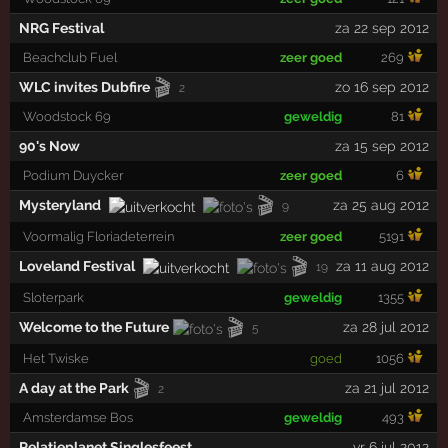
NRG Festival
za 22 sep 2012
Beachclub Fuel
zeer goed
269
🎬
WLC invites Dubfire
zo 16 sep 2012
2
Woodstock 69
geweldig
81
90's Now
za 15 sep 2012
Podium Duycker
zeer goed
6
🎬
Mysteryland
za 25 aug 2012
9
Voormalig Floriadeterrein
zeer goed
5191
🎬
Loveland Festival
za 11 aug 2012
19
Sloterpark
geweldig
1355
🎬
Welcome to the Future
za 28 jul 2012
5
Het Twiske
goed
1056
🎬
A day at the Park
za 21 jul 2012
2
Amsterdamse Bos
geweldig
493
Relatieplanet Singlesfeest
vr 6 jul 2012