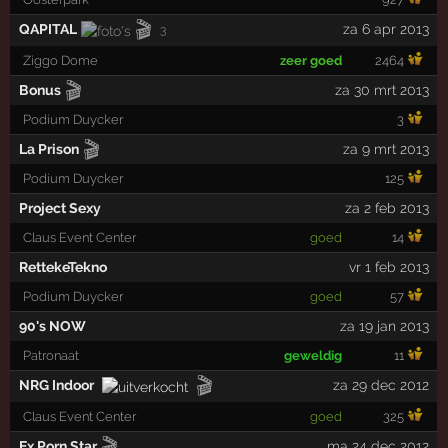
🎬
QAPITAL
za 6 apr 2013
3
Ziggo Dome
zeer goed
2464
🎬
Bonus
za 30 mrt 2013
Podium Duycker
3
🎬
La Prison
za 9 mrt 2013
Podium Duycker
125
Project Sexy
za 2 feb 2013
Claus Event Center
goed
14
RettekeTekno
vr 1 feb 2013
Podium Duycker
goed
57
90's NOW
za 19 jan 2013
Patronaat
geweldig
11
🎬
NRG Indoor
za 29 dec 2012
Claus Event Center
goed
325
🎬
Ex Porn Star
ma 24 dec 2012