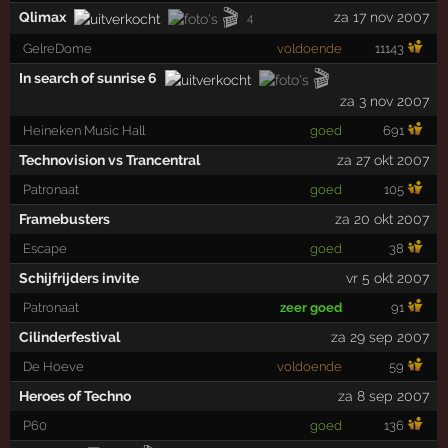
🎬
Qlimax
za 17 nov 2007
4
GelreDome
voldoende
11143
🎬
In search of sunrise 6
za 3 nov 2007
Heineken Music Hall
goed
691
Technovision vs Trancentral
za 27 okt 2007
Patronaat
goed
105
Framebusters
za 20 okt 2007
Escape
goed
38
Schijfrijders invite
vr 5 okt 2007
Patronaat
zeer goed
91
Cilinderfestival
za 29 sep 2007
De Hoeve
voldoende
59
Heroes of Techno
za 8 sep 2007
P60
goed
136