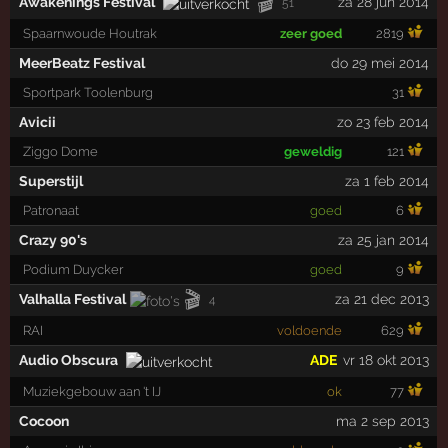
🎬
Awakenings Festival
za 28 jun 2014
51
Spaarnwoude Houtrak
zeer goed
2819
MeerBeatz Festival
do 29 mei 2014
Sportpark Toolenburg
31
Avicii
zo 23 feb 2014
Ziggo Dome
geweldig
121
Superstijl
za 1 feb 2014
Patronaat
goed
6
Crazy 90's
za 25 jan 2014
Podium Duycker
goed
9
🎬
Valhalla Festival
za 21 dec 2013
4
RAI
voldoende
629
Audio Obscura
ADE
vr 18 okt 2013
Muziekgebouw aan 't IJ
ok
77
Cocoon
ma 2 sep 2013