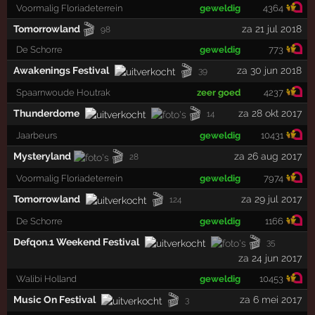
Voormalig Floriadeterrein
geweldig
4364
🎬
Tomorrowland
za 21 jul 2018
98
De Schorre
geweldig
773
🎬
Awakenings Festival
za 30 jun 2018
39
Spaarnwoude Houtrak
zeer goed
4237
🎬
Thunderdome
za 28 okt 2017
14
Jaarbeurs
geweldig
10431
🎬
Mysteryland
za 26 aug 2017
28
Voormalig Floriadeterrein
geweldig
7974
🎬
Tomorrowland
za 29 jul 2017
124
De Schorre
geweldig
1166
🎬
Defqon.1 Weekend Festival
35
za 24 jun 2017
Walibi Holland
geweldig
10453
🎬
Music On Festival
za 6 mei 2017
3