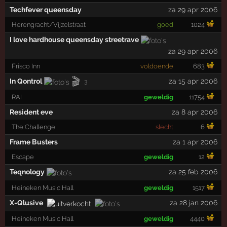
Techfever queensday
za 29 apr 2006
Herengracht/Vijzelstraat
goed
1024
I love hardhouse queensday streetrave
za 29 apr 2006
Frisco Inn
voldoende
683
🎬
In Qontrol
za 15 apr 2006
3
RAI
geweldig
11754
Resident eve
za 8 apr 2006
The Challenge
slecht
6
Frame Busters
za 1 apr 2006
Escape
geweldig
12
Teqnology
za 25 feb 2006
Heineken Music Hall
geweldig
1517
X-Qlusive
za 28 jan 2006
Heineken Music Hall
geweldig
4440