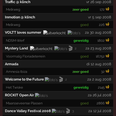
Traffic @ klinch
vr 26 sep 2008
Melkweg
zeer goed
172
Inmotion @ klinch
vr 5 sep 2008
Melkweg
goed
226
VOLTT loves summer
za 30 aug 2008
NDSM-Werf
geweldig
1802
🎬
Mystery Land
za 23 aug 2008
2
Voormalig Floriadeterrein
goed
16752
Armada
di 12 aug 2008
Amnesia Ibiza
zeer goed
32
🎬
Welcome to the Future
za 2 aug 2008
2
Het Twiske
geweldig
2145
ROCKIT Open Air
za 26 jul 2008
Maarsseveense Plassen
goed
2866
🎬
Dance Valley Festival 2008
za 12 jul 2008
3