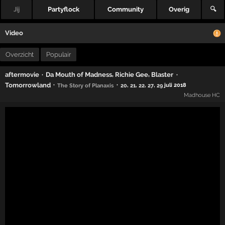
Jij
Partyflock
Community
Overig
🔍
Video
Overzicht
Populair
,
,
·
·
aftermovie
Da Mouth of Madness
Richie Gee
Blaster
·
·
Tomorrowland
,
,
,
,
juli 2018
The Story of Planaxis
20
21
22
27
29
Madhouse HC