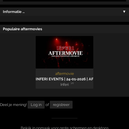
Informatie …
▼
Populaire aftermovies
aftermovie
INFERI EVENTS | 24-01-2026 | AFTERMOVIE
'26
Inferi
Deel je mening!
Log in
of
registreer
Bekijk in opmaak voor grote schermen en desktops