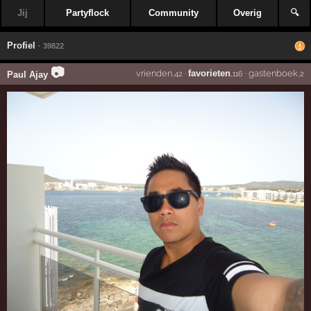
Jij
Partyflock
Community
Overig
🔍
Profiel
· 39822
📷
vrienden
·
favorieten
·
gastenboek
Paul Ajay
,42
,116
,2