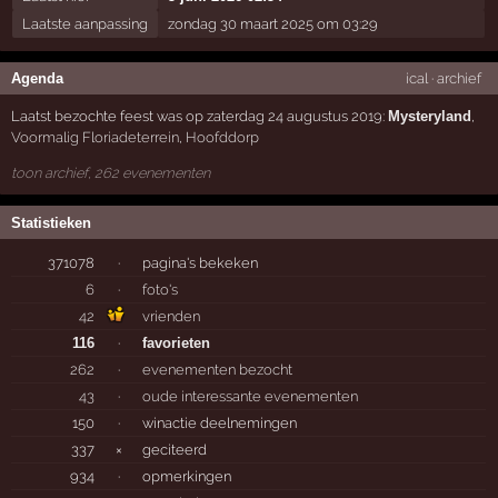
Laatste aanpassing
zondag 30 maart 2025 om 03:29
Agenda
ical
·
archief
Laatst bezochte feest was op zaterdag 24 augustus 2019:
Mysteryland
,
Voormalig Floriadeterrein
,
Hoofddorp
toon archief, 262 evenementen
Statistieken
371078
·
pagina's bekeken
6
·
foto's
42
vrienden
116
·
favorieten
262
·
evenementen bezocht
43
·
oude interessante evenementen
150
·
winactie deelnemingen
337
×
geciteerd
934
·
opmerkingen