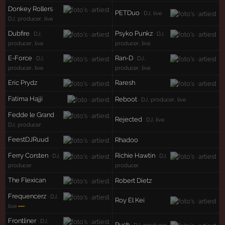
Donkey Rollers
·
PETDuo
· DJ, live
DJ, producer, live
Dubfire
Psyko Punkz
· DJ,
· DJ,
producer, live
producer, live
E-Force
Ran-D
· DJ,
· DJ,
producer, live
producer, live
Eric Prydz
Raresh
Fatima Hajji
Reboot
· DJ, producer, live
Fedde le Grand
·
Rejected
· DJ, live
DJ, producer
FeestDJRuud
Rhadoo
Ferry Corsten
Richie Hawtin
· DJ,
· DJ,
producer
producer
The Flexican
Robert Dietz
Frequencerz
· DJ,
Roy El Kei
—
live
Frontliner
· DJ,
Rush
· DJ, producer