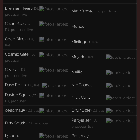
Brennan Heart
· DJ,
Max Vangeli
· DJ, producer
producer, live
Chain Reaction
·
Mendo
DJ, producer, live
Code Black
· DJ,
Minilogue
—
· live
live
Cosmic Gate
· DJ,
Mojado
· live
producer
Crypsis
· DJ,
Neilio
producer, live
Dash Berlin
Nic Chagall
· DJ, live
Davide Squillace
·
Nick Curly
DJ, producer
deadmau5
Onur Özer
· DJ, live
· DJ, live
Partyraiser
· DJ,
Dirty South
· DJ, producer
producer, live
Djexunz
Paul Ajay