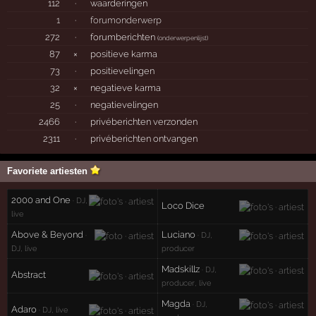
112
·
waarderingen
1
·
forumonderwerp
272
·
forumberichten
(
onderwerpenlijst
)
87
×
positieve karma
73
·
positievelingen
32
×
negatieve karma
25
·
negatievelingen
2466
·
privéberichten verzonden
2311
·
privéberichten ontvangen
Favoriete artiesten
2000 and One
· DJ,
Loco Dice
live
Above & Beyond
Luciano
·
· DJ,
DJ, live
producer
Madskillz
· DJ,
Abstract
producer, live
Magda
· DJ,
Adaro
· DJ, live