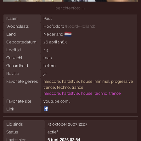
berichtenfoto →
Naam
Paul
Woonplaats
Hoofddorp
(
Noord-Holland
)
🇳🇱
Land
Nederland
Geboortedatum
26 april 1983
Leeftijd
43
Geslacht
man
Geaardheid
hetero
Relatie
ja
Favoriete genres
hardcore
,
hardstyle
,
house
,
minimal
,
progressive
trance
,
techno
,
trance
hardcore, hardstyle, house, techno, trance
Favoriete site
youtube.com…
Link
Lid sinds
31 oktober 2003 12:27
Status
actief
Laatst hier
5 juni 2026 02:54