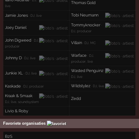
Thomas Gold
live
Tobi Neumann
Jamie Jones
· DJ, live
Tommyknocker
·
Joey Daniel
DJ, producer
John Digweed
· DJ,
Villain
· DJ, MC
producer
Warface
· DJ,
Johnny D
· DJ, live
producer, live
Wasted Penguinz
·
Junkie XL
· DJ, live
DJ, live
Wildstylez
Kaskade
· DJ, live
· DJ, producer
Kraak & Smaak
·
Zedd
DJ, live, soundsystem
Livio & Roby
Favoriete organisaties
B2S