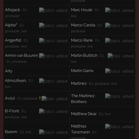
producer
Afrojack
Marc Houle
· DJ,
· DJ,
producer
live
Alpha²
Marco Carola
· DJ,
· DJ,
producer, live
producer
Angerfist
Marco Rane
· DJ,
· DJ,
producer, live
producer, live
Armin van Buuren
Martin Buttrich
· DJ,
· DJ, producer
live
Martin Garrix
Arty
Atmozfears
· DJ,
Martinez
· DJ, producer, live
live
The Martinez
Avicii
†
· DJ, producer
Brothers
B-Front
· DJ,
Matthew Dear
· DJ, live
producer, live
Matthias
Barem
Tanzmann
· DJ, live
· DJ,
producer