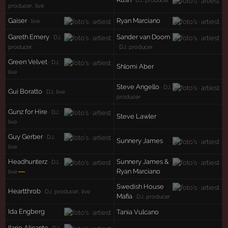
producer, live
Gaiser
Ryan Marciano
· live
Gareth Emery
Sander van Doorn
· DJ,
producer
· DJ, producer
Green Velvet
· DJ,
Shlomi Aber
live
Steve Angello
· DJ,
Gui Boratto
· DJ, live
producer
Gunz for Hire
· DJ,
Steve Lawler
live
Guy Gerber
· DJ,
Sunnery James
live
Headhunterz
Sunnery James &
· DJ,
—
Ryan Marciano
live
Swedish House
Heartthrob
· DJ, producer, live
Mafia
· DJ, producer
Ida Engberg
Tania Vulcano
Ilario Alicante
· DJ,