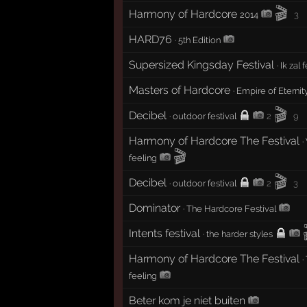
🎬
Harmony of Hardcore
2014
3
HARD76
·
5th Edition
Supersized Kingsday Festival
·
Ik zal 
Masters of Hardcore
·
Empire of Eternit
🎬
Decibel
·
outdoor festival
2
9
Harmony of Hardcore The Festival
·
🎬
feeling
🎬
Decibel
·
outdoor festival
2
3
Dominator
·
The Hardcore Festival
Intents festival
·
the harder styles
Harmony of Hardcore The Festival
·
feeling
Beter kom je niet buiten