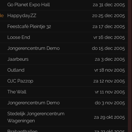
Go Planet Expo Hall
za 31 dec 2005
de
HappydayZZ
zo 25 dec 2005
Feestcafé Pleintje 32
za 17 dec 2005
Loose End
vr 16 dec 2005
Jongerencentrum Demo
do 15 dec 2005
Jaarbeurs
za 3 dec 2005
Outland
vr 18 nov 2005
OJC Pazzop
za 12 nov 2005
The Wall
vr 11 nov 2005
Jongerencentrum Demo
do 3 nov 2005
Stedelijk Jongerencentrum
za 29 okt 2005
Wageningen
Brabanthallen
za 22 okt 2005