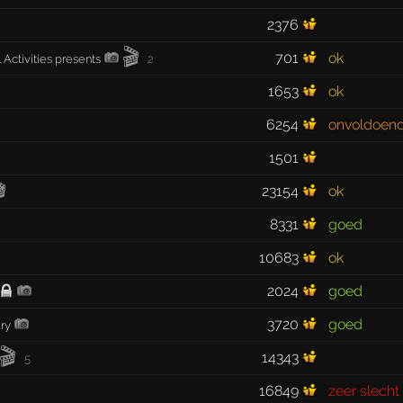
2376
🎬
701
ok
 Activities presents
2
1653
ok
6254
onvoldoen
1501

23154
ok
8331
goed
10683
ok
2024
goed
3720
goed
ary
🎬
14343
5
16849
zeer slecht