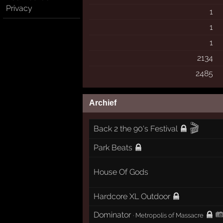
Privacy
1
1
1
2134
2485
Archief
🎬
Back 2 the 90's Festival
Park Beats
House Of Gods
Hardcore XL Outdoor
Dominator
·
Metropolis of Massacre