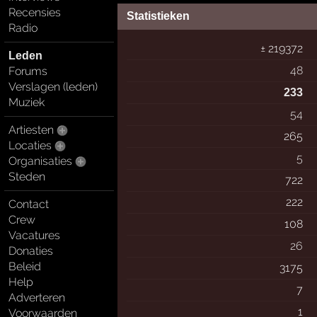
Recensies
Statistieken
Radio
± 219372
Leden
48
Forums
Verslagen (leden)
233
Muziek
54
Artiesten
265
Locaties
5
Organisaties
Steden
722
222
Contact
Crew
108
Vacatures
26
Donaties
Beleid
3175
Help
7
Adverteren
1
Voorwaarden