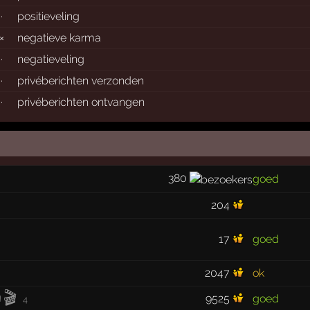
·
positieveling
×
negatieve karma
·
negatieveling
·
privéberichten verzonden
·
privéberichten ontvangen
380
goed
204
17
goed
2047
ok
🎬
9525
goed
4