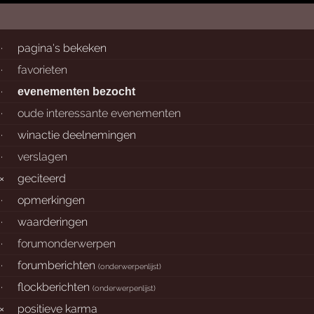
·
pagina's bekeken
·
favorieten
·
evenementen bezocht
·
oude interessante evenementen
·
winactie deelnemingen
·
verslagen
×
geciteerd
·
opmerkingen
·
waarderingen
·
forumonderwerpen
·
forumberichten
(
onderwerpenlijst
)
·
flockberichten
(
onderwerpenlijst
)
×
positieve karma