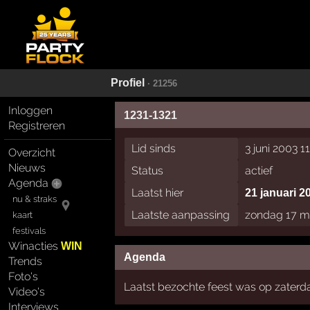
Profiel
· 21256
Inloggen
1231-1321
Registreren
Lid sinds
3 juni 2003 1
Overzicht
Nieuws
Status
actief
Agenda
Laatst hier
21 januari 2
nu & straks
Laatste aanpassing
zondag 17 m
kaart
festivals
Winacties
WIN
Agenda
Trends
Foto's
Laatst bezochte feest was op zaterda
Video's
Interviews