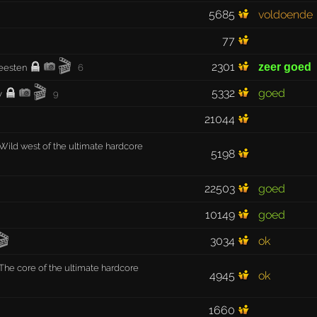
5685
voldoende
77
🎬
2301
zeer goed
feesten
6
🎬
5332
goed
y
9
21044
 Wild west of the ultimate hardcore
5198
22503
goed
10149
goed
🎬
3034
ok
 The core of the ultimate hardcore
4945
ok
1660