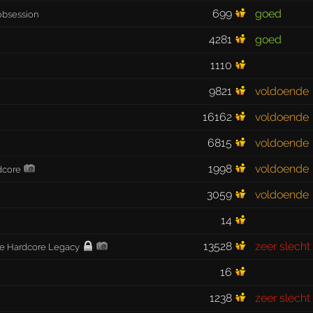
699
goed
 obsession
4281
goed
1110
9821
voldoende
16162
voldoende
6815
voldoende
1998
voldoende
dcore
3059
voldoende
14
13528
zeer slecht
he Hardcore Legacy
16
1238
zeer slecht