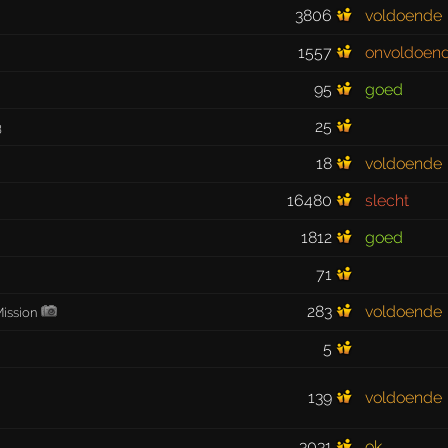
3806
voldoende
1557
onvoldoen
95
goed
25
3
18
voldoende
16480
slecht
1812
goed
71
283
voldoende
ission
5
139
voldoende
3031
ok