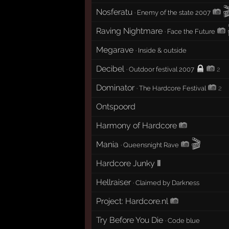

Nosferatu
·
Enemy of the state 2007
Raving Nightmare
·
Face the Future
Megarave
·
Inside & outside
Decibel
·
Outdoor festival 2007
2
Dominator
·
The Hardcore Festival
2
Ontspoord
Harmony of Hardcore
🎬
Mania
·
Queensnight Rave
Hardcore Junky Ⅱ
Hellraiser
·
Claimed by Darkness
Project: Hardcore.nl
Try Before You Die
·
Code blue