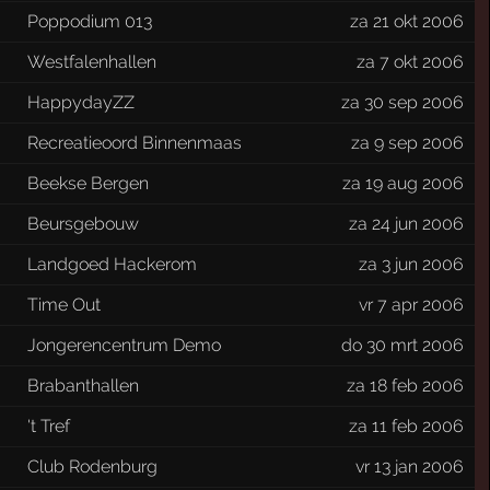
Poppodium 013
za 21 okt 2006
Westfalenhallen
za 7 okt 2006
HappydayZZ
za 30 sep 2006
Recreatieoord Binnenmaas
za 9 sep 2006
Beekse Bergen
za 19 aug 2006
Beursgebouw
za 24 jun 2006
Landgoed Hackerom
za 3 jun 2006
Time Out
vr 7 apr 2006
Jongerencentrum Demo
do 30 mrt 2006
Brabanthallen
za 18 feb 2006
't Tref
za 11 feb 2006
Club Rodenburg
vr 13 jan 2006