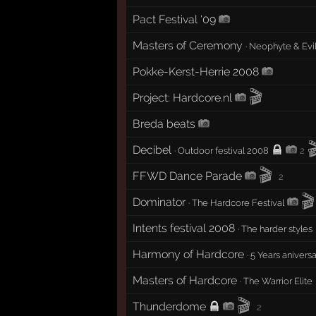
Pact Festival '09
Masters of Ceremony
·
Neophyte & Evil
Pokke-Kerst-Herrie 2008
🎬
Project: Hardcore.nl
Breda beats

Decibel
·
Outdoor festival 2008
2
🎬
FFWD Dance Parade
2
🎬
Dominator
·
The Hardcore Festival
Intents festival 2008
·
The harder styles
Harmony of Hardcore
·
5 Years anivers
Masters of Hardcore
·
The Warrior Elite
🎬
Thunderdome
2