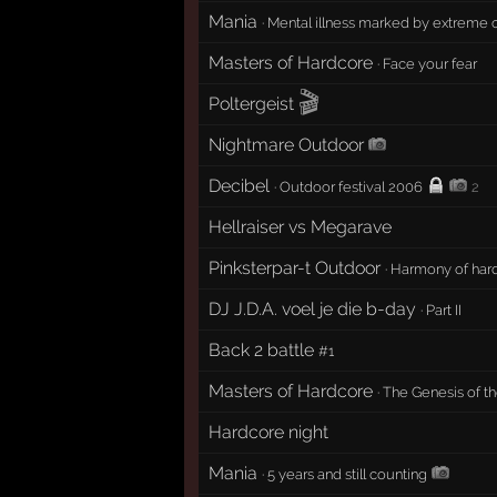
Mania
· Mental illness marked by extreme
Masters of Hardcore
·
Face your fear
🎬
Poltergeist
Nightmare Outdoor
Decibel
·
Outdoor festival 2006
2
Hellraiser vs Megarave
Pinksterpar-t Outdoor
·
Harmony of har
DJ J.D.A. voel je die b-day
·
Part II
Back 2 battle
#1
Masters of Hardcore
·
The Genesis of t
Hardcore night
Mania
·
5 years and still counting