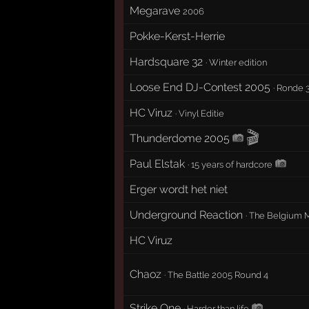
Megarave
2006
Pokke-Kerst-Herrie
Hardsquare 32
·
Winter edition
Loose End DJ-Contest 2005
·
Ronde 
HC Viruz
·
Vinyl Editie
🎬
Thunderdome 2005
Paul Elstak
·
15 years of hardcore
Erger wordt het niet
Underground Reaction
·
The Belgium M
HC Viruz
Chaoz
·
The Battle 2005 Round 4
Strike One
·
Harder than life