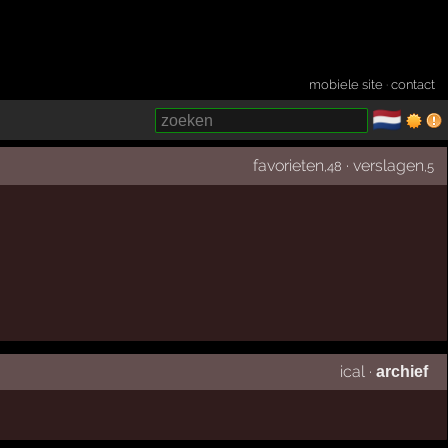
mobiele site
·
contact
🇳🇱
­
favorieten
·
verslagen
,48
,5
ical
·
archief