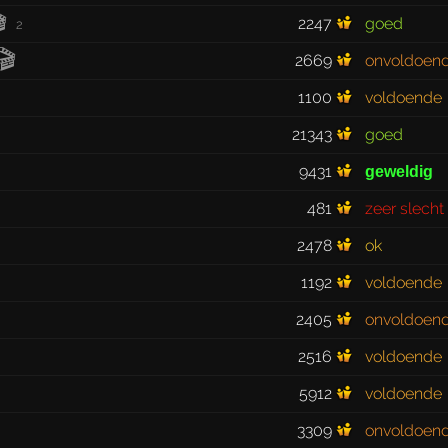

2247
goed
2
🎬
2669
onvoldoen
1100
voldoende
21343
goed
9431
geweldig
481
zeer slecht
2478
ok
1192
voldoende
2405
onvoldoen
2516
voldoende
5912
voldoende
3309
onvoldoen