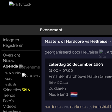
Evenement
Inloggen
Masters of Hardcore vs Hellraiser
·
Registreren
georganiseerd door
Hellraiser
,
Ar
Overzicht
Nieuws
zaterdag 20 december 2003
Agenda
21:00
–
07:00
nu & straks
Prins Bernhardhoeve Hallen
(binnen)
kaart
Brink O.Z. 12a
festivals
Zuidlaren
Winacties
WIN
🇳🇱
Nederland
Trends
Foto's
Video's
hardcore
,
darkcore
,
industrial
× 20
× 7
Interviews