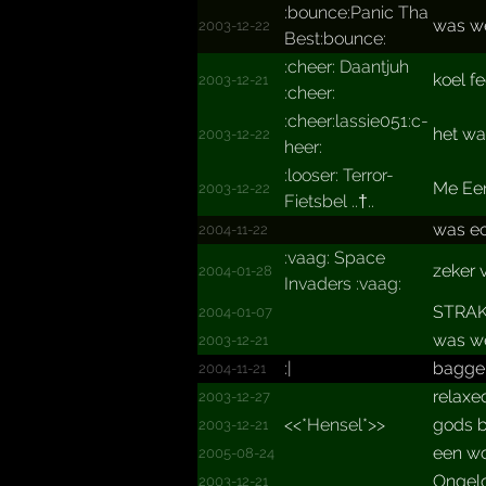
:bounc­e:Pani­c Tha
was we
2003-12-22
Best:b­ounce:
:cheer: Daantjuh
koel fe
2003-12-21
:cheer:
:cheer­:lassi­e051:c­
het wa
2003-12-22
heer:
:looser: Terror-
Me Eer
2003-12-22
Fietsbel ..­†..­
was ec
2004-11-22
:vaag: Space
zeker v
2004-01-28
Invaders :vaag:
STRAK
2004-01-07
was we
2003-12-21
:|
bagger
2004-11-21
relaxe
2003-12-27
<<*Hensel*>>
gods b
2003-12-21
een woo
2005-08-24
Ongelof
2003-12-21