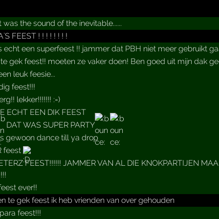
..... It was the sound of the inevitable......
 FEEST ! ! ! ! ! ! ! !
s echt een superfeest !! jammer dat PBH niet meer gebruikt g
te gek feest!! moeten ze vaker doen! Ben goed uit mijn dak g
en leuk feesie...
ig feest!!!
erg!! lekker!!!!!!! :=)
 ECHT EEN DIK FEEST
DAT WAS SUPER PARTY
s gewoon dance till ya drop
 feest
ETERZ FEEST!!!!!! JAMMER VAN AL DIE KNOKPARTIJEN MAA
!!
eest ever!!
n te gek feest ik heb vrienden van over gehouden
ara feest!!!