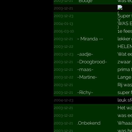
*Bootje*
was ec
2003-12-21
2003-12-21
Super 
2003-12-23
WAS E
2004-01-13
1e fees
2005-03-10
- Miranda --
lekker
2003-12-21
HELEM
2003-12-22
-aadje-
Wat e
2003-12-23
-Droogbrood-
zwaar 
2003-12-21
-maas-
prima 
2003-12-21
-Martine-
Lange 
2003-12-22
Rij wa
2003-12-21
-Richy-
super 
2003-12-21
leuk s
2004-12-23
Het wa
2003-12-21
was een
2003-12-22
.Onbekend
Whaaaa
2003-12-21
was he
2003-12-21