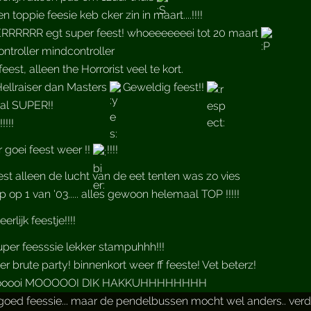
n toppie feesie keb cker zin in maart....!!!!
RRRRR egt super feest! whoeeeeeeei tot 20 maart
ntroller mindcontroller
eest, alleen the Horrorist veel te kort.
ellraiser dan Masters
Geweldig feest!!
al SUPER!!
!!!!
r goei feest weer !!
!!!!
est alleen de lucht van de eet tenten was zo vies
p op 1 van '03..... alles gewoon helemaal TOP !!!!!
rlijk feestje!!!!
uper feesssie lekker stampuhhh!!!
r brute party! binnenkort weer ff feeste! Vet beterz!
ooooi MOOOOOI DIK HAKKUHHHHHHHH
goed feessie... maar de pendelbussen mocht wel anders.. ver