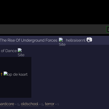
📷
The Rise Of Underground Forces
hellraiser.nl
t of Dance
†
 hardcore
,
oldschool
,
terror
× 5
× 5
× 1