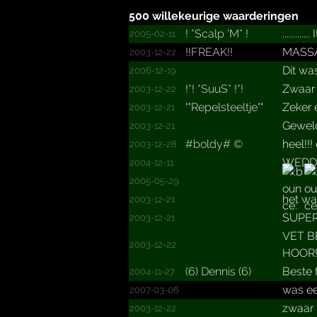
500 willekeurige waarderingen
!­ *­Scalp 'M*­ !­
........
2005-02-11
!!FREAK!!
MASSA`S
2003-12-22
Dit wa
2006-12-19
!*!­ *­SuuS*­ !*!­
Zwaar 
2003-12-22
""­Repels­teeltj­e""­
Zeker e
2003-12-21
Geweld
2003-12-21
#boldy# ©
heel!!! 
2003-12-28
WEDDE
2004-12-11
2005-05-29
het wa
2003-12-21
SUPER
2003-12-21
VET B
2003-12-22
HOOR!!
(6) Dennis (6)
Beste f
2004-11-27
was ee
2007-03-06
zwaar p
2003-12-22