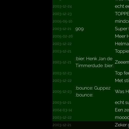
echt ee
2003-12-24
TOPPER
2003-12-23
mindco
2005-05-10
909
Super f
2003-12-21
Meer H
2005-02-26
Helma
2003-12-22
Toppie!
2003-12-21
:bier: Henk Jan de
Zeeerr
2003-12-21
Timmerdude :bier:
Top fe
2003-12-23
Met sti
2003-12-22
:bounce: Guppez
Was Hee
2005-12-23
:bounce:
echt s
2003-12-21
Een zee
2004-03-14
mooo
2003-12-22
Zeker 
2003-12-21