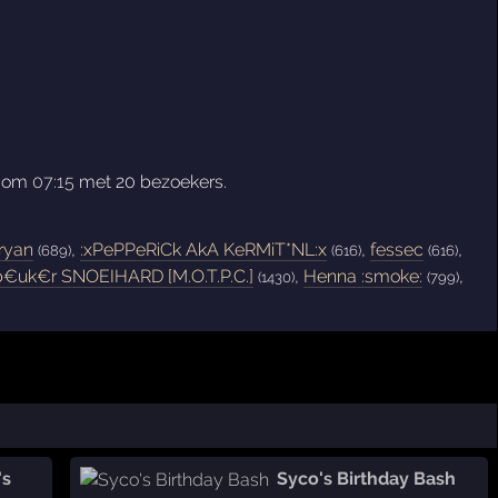
n om
07:15
met 20 bezoekers.
ryan
,
:xPePPeRiCk AkA KeRMiT*NL:x
,
fessec
,
(689)
(616)
(616)
€uk€r SNOEIHARD [M.O.T.P.C.]
,
Henna :smoke:
,
(1430)
(799)
's
Syco's Birthday Bash