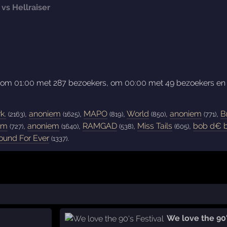
vs Hellraiser
e om
01:00
met 287 bezoekers, om
00:00
met 49 bezoekers e
k.
,
anoniem
,
MAPO
,
World
,
anoniem
,
B
(2163)
(1625)
(819)
(850)
(771)
em
,
anoniem
,
RAMGAD
,
Miss Tails
,
bob d€ b
(727)
(1640)
(538)
(605)
ound For Ever
.
(1337)
We love the 90