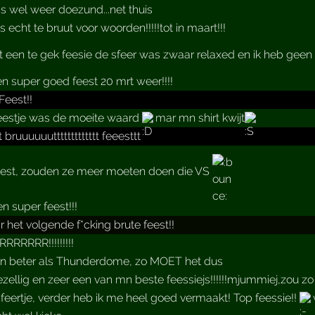
s wel weer doezund...net thuis
 echt te bruut voor woorden!!!!!tot in maart!!!
t een te gek feesie de sfeer was zwaar relaxed en ik heb ge
n super goed feest 20 mrt weer!!!!
Feest!!
eestje was de moeite waard
mar mn shirt kwijt
tt bruuuuuuttttttttttttt feeesttt
est, zouden ze meer moeten doen die VS
n super feest!!!
r het volgende f*cking brute feest!!
RRRRRR!!!!!!!!!
n beter als Thunderdome, zo MOET het dus
zellig en zeer een van mn beste feessiejs!!!!!!mjummiej,zou zo 
feertje, verder heb ik me heel goed vermaakt! Top feessie!!