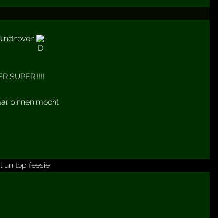
 eindhoven
 SUPER!!!!!
naar binnen mocht
 un top feesie