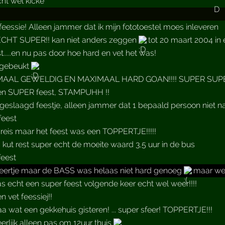
ht wel kicke
feessie! Alleen jammer dat ik mijn fototoestel moes inleveren
CHT SUPER!! kan niet anders zeggen
tot 20 maart 2004 in
t.....en nu pas door hoe hard en vet het was!
 gebeukt
AAL GEWELDIG EN MAXIMAAL HARD GOAN!!!! SUPER SUPER
en SUPER feest, STAMPUHH !!
geslaagd feestje, alleen jammer dat 1 bepaald persoon niet 
feest
reis maar het feest was een TOPPERTJE!!!!!
s kut rest super echt de moeite waard 3,5 uur in de bus
feest
feertje maar de BASS was helaas niet hard genoeg
maar wel
s echt een super feest volgende keer echt wel weer!!!!
 vet feessiej!!
 wat een gekkehuis gisteren! ... super sfeer! TOPPERTJE!!!
erlijk alleen pas om 12uur thuis