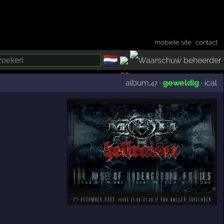
mobiele site
·
contact
🇳🇱
­
album
·
geweldig
·
ical
,47