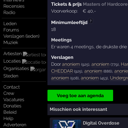
Tickets & prijs
Masters of Hardcore 
Recensies
Voorverkoop:
€
40
,-
Radio
?
Minimumleeftijd
Leden
18
Forums
Verslagen (leden)
Meetings
Muziek
Er waren
4 meetings
, de drukste dri
Artiesten
Verslagen
Locaties
Door
anoniem
,
anoniem
,
Har
(925)
(779)
Organisaties
CHEDDAR
,
anoniem
,
anoni
(925)
(886)
Steden
anoniem
,
anoniem
,
Undergr
(508)
(453)
Contact
Crew
Voeg toe aan agenda
Vacatures
Donaties
Misschien ook interessant
Beleid
Help
Digital Overdose
Adverteren