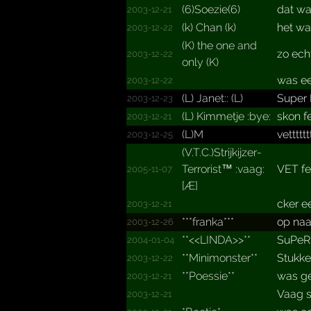
(6)Soezie(6)
dat wa
2003-12-21
(k) Chan (k)
het was
2003-12-22
(K) the one and
zo ech
2003-12-22
only (K)
was ee
2003-12-22
(L) Janet:: (L)
Super 
2003-12-23
(L) Kimmetje :bye:
skon f
2003-12-21
(L)M
vettttt
2003-12-25
(V.­T.­C.­)Strij­kijzer­
Terror­ist™ :vaag:
VET fe
2005-11-07
[Æ]
cker ee
2003-12-21
***franka***
op naa
2003-12-26
**­<<LINDA>>**­
SuPeRR
2004-01-04
**­Minimo­nster*­*­
Stukke
2003-12-22
**Poessie**
was ge
2003-12-21
Vaag s
2003-12-21