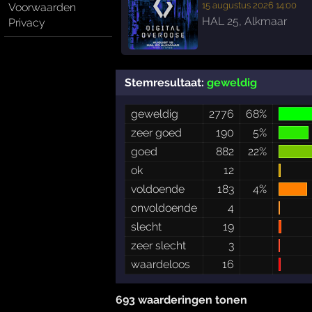
15 augustus 2026 14:00
Voorwaarden
HAL 25
,
Alkmaar
Privacy
Stemresultaat:
geweldig
geweldig
2776
68%
zeer goed
190
5%
goed
882
22%
ok
12
voldoende
183
4%
onvoldoende
4
slecht
19
zeer slecht
3
waardeloos
16
693 waarderingen tonen