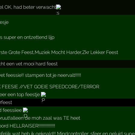
l OK, had beter verwacht
esje
s super en ontzettend lijp
ste Grote Feest,Muziek Mocht Harder,Zkr Lekker Feest
ht een vet mooi hard feest
et feessie!! stampen tot je neervalt!!!!!
 FEESIE //VET GOEIE SPEEDCORE/TERROR
er een top feestje
feest
d feessiiee
ruut!alleen de moh zaal was TE heet
rd HELLRAISER!!!!!!!!!!!!!!
elijk wat heb ik geknald!! Mindcontroller: sfeer en geluid super