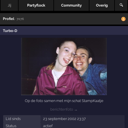
Jij
Partyflock
Community
Overig
🔍
Profiel
· 7076
Turbo-D
Op de foto samen met mijn schat StampKaatje
berichtenfoto →
Lid sinds
23 september 2002 23:37
Status
actief