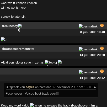
waar we ff kennen knallen
wil het wel is horen
spreek je later pik
freaknessy
8 juni 2008 10:40
:bounce:coremen:xtc:
14 juli 2008 20:20
Altijd een lekker setje in ze tas
top dj
14 juli 2008 20:42
Uitspraak
van
sayka
op zaterdag 17 november 2007 om 16:11:
▶
Facehoover - Voices best track ever!!!
Keep my word kiddo
when he release the track (Facehoover - Im a