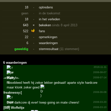
18
·
optredens
geen
·
in de toekomst
18
·
in het verleden
643
×
bekeken
sinds 8 april 2013
522
fans
22
·
opmerkingen
6
·
waarderingen
geweldig
·
stemresultaat
(11 stemmen)
6 waarderingen
2016-11-11
2008-08-07
-=!Kelly!=-
2008-07-14
Nosebleed heeft hij zeker lekker gedraait! aparte style hardcore
maar klonk zeker goed
freaknessy:[
2008-06-08
Best darkcore dj ever! keep going on mate cheers!
2008-03-20
[BB] Woffeltje
2008-03-10