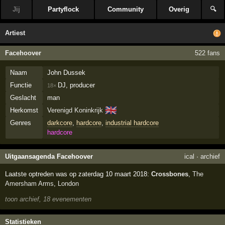
Jij
Partyflock
Community
Overig
🔍
Artiest
Facehoover
522 fans
Naam
John Dussek
Functie
DJ, producer
18×
Geslacht
man
🇬🇧
Herkomst
Verenigd Koninkrijk
Genres
darkcore
,
hardcore
,
industrial hardcore
hardcore
Uitgaansagenda Facehoover
ical
·
archief
Laatste optreden was op zaterdag 10 maart 2018:
Crossbones
,
The
Amersham Arms
,
London
toon archief, 18 evenementen
Statistieken