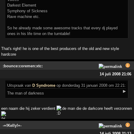
Darkest Element
Symphony of Sickness
Rave machine etc.
So he already made some awesome tracks that every dj played
ones in his life time on the turntable!
That's right! he is one of the best producers of the old and new style
hardcore
:bounce:coremen:xtc:
14 juli 2008 21:06
Uitspraak
van
D Syndrome
op donderdag 31 januari 2008 om 22:21:
▶
The man of darkness
een naam die hij zeker verdient
de man die de darkcore heeft verzonnen
-=!Kelly!=-
14 juli 2008 21:13