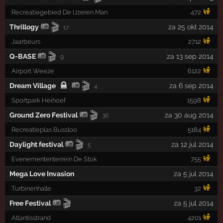
Recreatiegebied De IJzeren Man
472
🎬
Thrillogy
za 25 okt 2014
17
Jaarbeurs
2712
🎬
Q-BASE
za 13 sep 2014
9
Airport Weeze
6122
🎬
Dream Village
za 6 sep 2014
4
Sportpark Heihoef
1598
🎬
Ground Zero Festival
za 30 aug 2014
36
Recreatieplas Bussloo
5184
🎬
Daylight festival
za 12 jul 2014
5
Evenemententerrein De Stok
755
Mega Love Invasion
za 5 jul 2014
Turbinenhalle
32
🎬
Free Festival
za 5 jul 2014
Atlantisstrand
4201