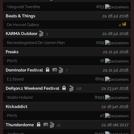
1653
Vliegveld Twenthe
Beats & Things
za 28 jul 2018
De Heuvel Gallery
4
🎬
KARMA Outdoor
za 28 jul 2018
3
1259
Recreatiegebied De IJzeren Man
Freaks
za 21 jul 2018
16
PKHS
🎬
Dominator Festival
za 21 jul 2018
7
6619
E3 Strand
🎬
Defqon.1 Weekend Festival
za 23 jun 2018
118
8993
Walibi Holland
Kickaddict
za 16 jun 2018
47
PKHS
🎬
Thunderdome
za 28 okt 2017
14
10431
Jaarbeurs