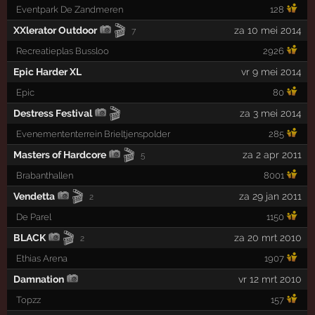
Eventpark De Zandmeren
128
🎬
XXlerator Outdoor
za 10 mei 2014
7
Recreatieplas Bussloo
2926
Epic Harder XL
vr 9 mei 2014
Epic
80
🎬
Destress Festival
za 3 mei 2014
Evenemententerrein Brieltjenspolder
285
🎬
Masters of Hardcore
za 2 apr 2011
5
Brabanthallen
8001
🎬
Vendetta
za 29 jan 2011
2
De Parel
1150
🎬
BLACK
za 20 mrt 2010
2
Ethias Arena
1907
Damnation
vr 12 mrt 2010
Topzz
157