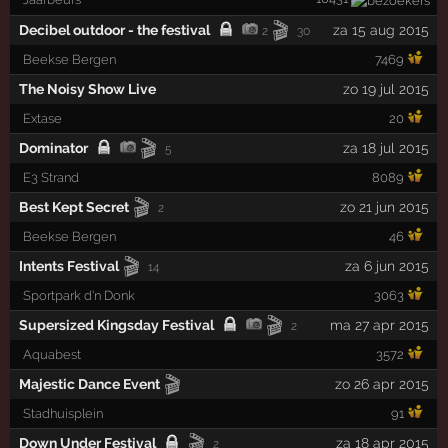
🎬
Decibel outdoor - the festival
za 15 aug 2015
2
30
Beekse Bergen
7469
The Noisy Show Live
zo 19 jul 2015
Extase
20
🎬
Dominator
za 18 jul 2015
5
E3 Strand
8089
🎬
Best Kept Secret
zo 21 jun 2015
2
Beekse Bergen
46
🎬
Intents Festival
za 6 jun 2015
14
Sportpark d'n Donk
3063
🎬
Supersized Kingsday Festival
ma 27 apr 2015
2
Aquabest
3572
🎬
Majestic Dance Event
zo 26 apr 2015
Stadhuisplein
91
🎬
Down Under Festival
za 18 apr 2015
2