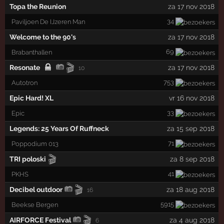
Topa the Reunion
za 17 nov 2018
34
Paviljoen De IJzeren Man
Welcome to the 90's
za 17 nov 2018
69
Brabanthallen
🎬
Resonate
za 17 nov 2018
10
753
Autotron
Epic Hard! XL
vr 16 nov 2018
33
Epic
Legends: 25 Years Of Ruffneck
za 15 sep 2018
71
Poppodium 013
🎬
TRI poloski
za 8 sep 2018
41
PKHS
🎬
Decibel outdoor
za 18 aug 2018
16
5915
Beekse Bergen
🎬
AIRFORCE Festival
za 4 aug 2018
6