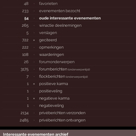
48
·
favorieten
233
·
evenementen bezocht
54
·
oude interessante evenementen
265
·
winactie deelnemingen
5
·
verslagen
722
×
geciteerd
222
·
opmerkingen
108
·
waarderingen
26
·
forumonderwerpen
3175
·
forumberichten
(
onderwerpenlijst
)
7
·
flockberichten
(
onderwerpenlijst
)
1
×
positieve karma
1
·
positieveling
1
×
negatieve karma
1
·
negatieveling
2134
·
privéberichten verzonden
2485
·
privéberichten ontvangen
Interessante evenementen archief