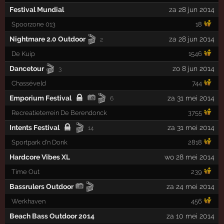
Festival Mundial
za 28 jun 2014
Spoorzone 013
18
🎬
Nightmare 2.0 Outdoor
za 28 jun 2014
2
De Kuip
1546
🎬
Dancetour
zo 8 jun 2014
3
Chasséveld
744
🎬
Emporium Festival
za 31 mei 2014
6
Recreatieterrein De Berendonck
3755
🎬
Intents Festival
za 31 mei 2014
14
Sportpark d'n Donk
2818
Hardcore Vibes XL
wo 28 mei 2014
Time Out
239
🎬
Bassrulers Outdoor
za 24 mei 2014
Werkhaven
456
Beach Bass Outdoor 2014
za 10 mei 2014