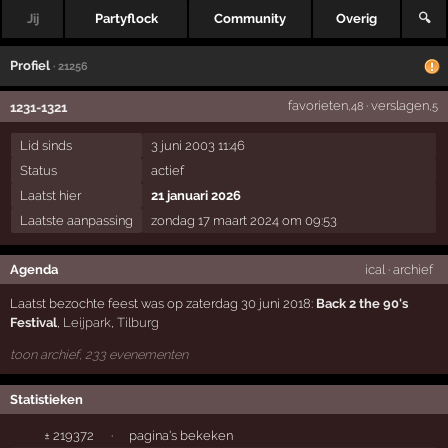
Jij
Partyflock
Community
Overig
🔍
Profiel
· 21256
favorieten
·
verslagen
1231-1321
,48
,5
Lid sinds
3 juni 2003 11:46
Status
actief
Laatst hier
21 januari 2026
Laatste aanpassing
zondag 17 maart 2024 om 09:53
Agenda
ical
·
archief
Laatst bezochte feest was op zaterdag 30 juni 2018:
Back 2 the 90's
Festival
,
Leijpark
,
Tilburg
toon archief, 233 evenementen
Statistieken
± 219372
·
pagina's bekeken