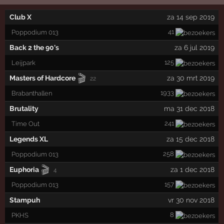
Club X
za 14 sep 2019
41
Poppodium 013
Back 2 the 90's
za 6 jul 2019
125
Leijpark
🎬
Masters of Hardcore
za 30 mrt 2019
22
1933
Brabanthallen
Brutality
ma 31 dec 2018
241
Time Out
Legends XL
za 15 dec 2018
258
Poppodium 013
🎬
Euphoria
za 1 dec 2018
4
157
Poppodium 013
Stampuh
vr 30 nov 2018
8
PKHS