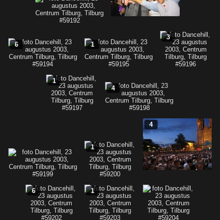
3
6
1
1
4
4
1
6
1