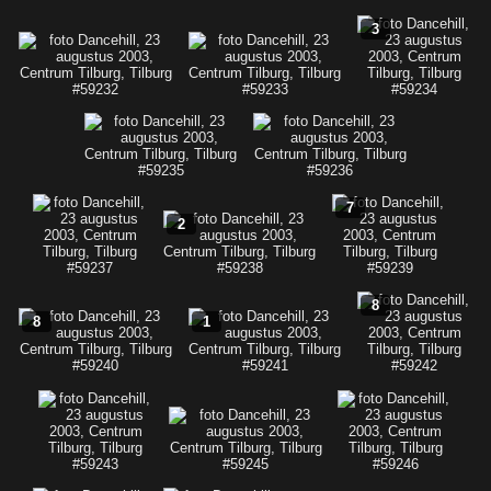
3
7
2
8
8
1