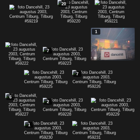
20
1
7
7
6
2
1