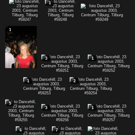
1
1
3
1
1
2
5
3
1
6
7