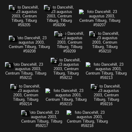
6
3
10
1
3
2
1
8
2
1