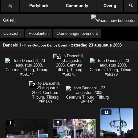
Jij
Partyflock
Community
Overig
🔍
Galerij
Overzicht
Populariteit
Opmerkingen overzicht
Dancehill
· zaterdag 23 augustus 2003
· Free Outdoor Dance Event
23
2
11
1
5