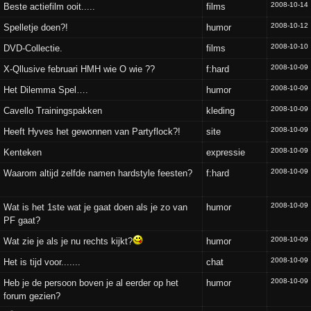
2008-10-14
Beste actiefilm ooit.....
films
2008-10-12
Spelletje doen?!
humor
2008-10-10
DVD-Collectie.
films
2008-10-09
X-Qllusive februari HMH wie O wie ??
f:hard
2008-10-09
Het Dilemma Spel….
humor
2008-10-09
Cavello Trainingspakken
kleding
2008-10-09
Heeft Hyves het gewonnen van Partyflock?!
site
2008-10-09
Kenteken
expressie
2008-10-09
Waarom altijd zelfde namen hardstyle feesten?
f:hard
2008-10-09
Wat is het 1ste wat je gaat doen als je zo van
humor
PF gaat?
2008-10-09
Wat zie je als je nu rechts kijkt?
humor
2008-10-09
Het is tijd voor.......
chat
2008-10-09
Heb je de persoon boven je al eerder op het
humor
forum gezien?