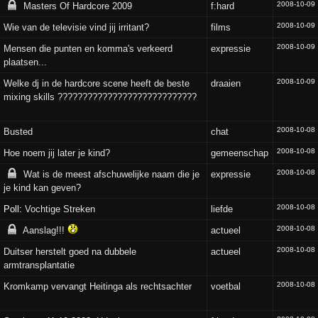
2008-10-09
Masters Of Hardcore 2009
f:hard
2008-10-09
Wie van de televisie vind jij irritant?
films
2008-10-09
Mensen die punten en komma's verkeerd
expressie
plaatsen...
2008-10-09
Welke dj in de hardcore scene heeft de beste
draaien
mixing skills ????????????????????????????
2008-10-08
Busted
chat
2008-10-08
Hoe noem jij later je kind?
gemeenschap
2008-10-08
Wat is de meest afschuwelijke naam die je
expressie
je kind kan geven?
2008-10-08
Poll:
Vochtige Streken
liefde
2008-10-08
Aanslag!!!
actueel
2008-10-08
Duitser herstelt goed na dubbele
actueel
armtransplantatie
2008-10-08
Kromkamp vervangt Heitinga als rechtsachter
voetbal