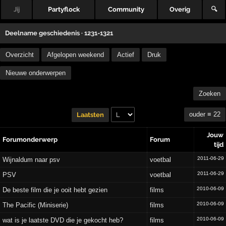
Jij
Partyflock
Community
Overig
🔍
Deelname geschiedenis ·
1231-1321
Overzicht
Afgelopen weekend
Actief
Druk
Nieuwe onderwerpen
Zoeken
ouder ≡ 22
Laatsten
Jouw
Forumonderwerp
Forum
tijd
2011-06-29
Wijnaldum naar psv
voetbal
2011-06-29
PSV
voetbal
2010-06-09
De beste film die je ooit hebt gezien
films
2010-06-09
The Pacific (Miniserie)
films
2010-06-09
wat is je laatste DVD die je gekocht heb?
films