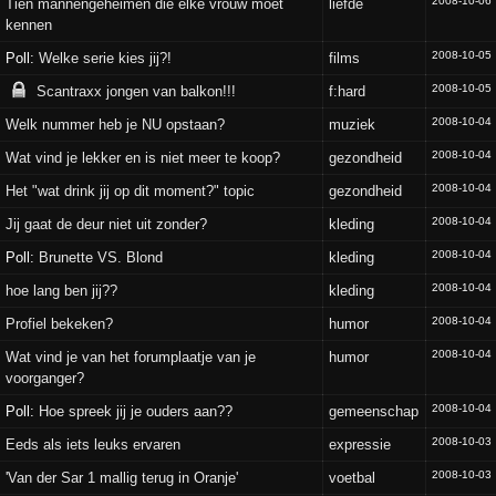
2008-10-06
Tien mannengeheimen die elke vrouw moet
liefde
kennen
2008-10-05
Poll:
Welke serie kies jij?!
films
2008-10-05
Scantraxx jongen van balkon!!!
f:hard
2008-10-04
Welk nummer heb je NU opstaan?
muziek
2008-10-04
Wat vind je lekker en is niet meer te koop?
gezondheid
2008-10-04
Het "wat drink jij op dit moment?" topic
gezondheid
2008-10-04
Jij gaat de deur niet uit zonder?
kleding
2008-10-04
Poll:
Brunette VS. Blond
kleding
2008-10-04
hoe lang ben jij??
kleding
2008-10-04
Profiel bekeken?
humor
2008-10-04
Wat vind je van het forumplaatje van je
humor
voorganger?
2008-10-04
Poll:
Hoe spreek jij je ouders aan??
gemeenschap
2008-10-03
Eeds als iets leuks ervaren
expressie
2008-10-03
'Van der Sar 1 mallig terug in Oranje'
voetbal