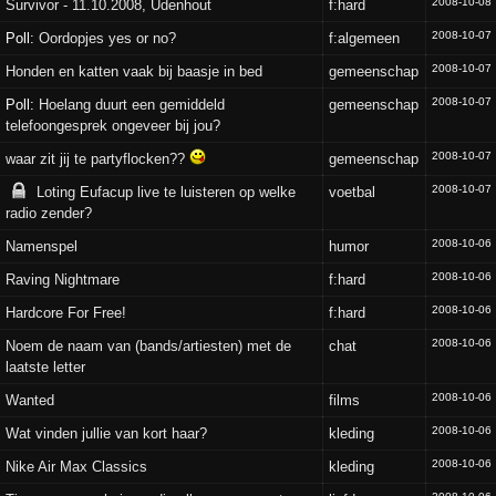
2008-10-08
Survivor - 11.10.2008, Udenhout
f:hard
2008-10-07
Poll:
Oordopjes yes or no?
f:algemeen
2008-10-07
Honden en katten vaak bij baasje in bed
gemeenschap
2008-10-07
Poll:
Hoelang duurt een gemiddeld
gemeenschap
telefoongesprek ongeveer bij jou?
2008-10-07
waar zit jij te partyflocken??
gemeenschap
2008-10-07
Loting Eufacup live te luisteren op welke
voetbal
radio zender?
2008-10-06
Namenspel
humor
2008-10-06
Raving Nightmare
f:hard
2008-10-06
Hardcore For Free!
f:hard
2008-10-06
Noem de naam van (bands/artiesten) met de
chat
laatste letter
2008-10-06
Wanted
films
2008-10-06
Wat vinden jullie van kort haar?
kleding
2008-10-06
Nike Air Max Classics
kleding