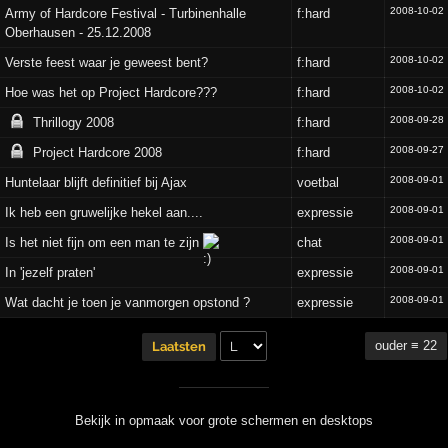
2008-10-02
Army of Hardcore Festival - Turbinenhalle
f:hard
Oberhausen - 25.12.2008
2008-10-02
Verste feest waar je geweest bent?
f:hard
2008-10-02
Hoe was het op Project Hardcore???
f:hard
2008-09-28
Thrillogy 2008
f:hard
2008-09-27
Project Hardcore 2008
f:hard
2008-09-01
Huntelaar blijft definitief bij Ajax
voetbal
2008-09-01
Ik heb een gruwelijke hekel aan....
expressie
2008-09-01
Is het niet fijn om een man te zijn
chat
2008-09-01
In 'jezelf praten'
expressie
2008-09-01
Wat dacht je toen je vanmorgen opstond ?
expressie
ouder ≡ 22
Laatsten
Bekijk in opmaak voor grote schermen en desktops