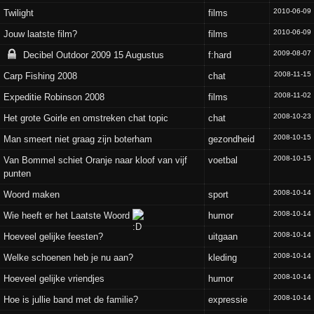
2010-06-09
Twilight
films
2010-06-09
Jouw laatste film?
films
2009-08-07
Decibel Outdoor 2009 15 Augustus
f:hard
2008-11-15
Carp Fishing 2008
chat
2008-11-02
Expeditie Robinson 2008
films
2008-10-23
Het grote Goirle en omstreken chat topic
chat
2008-10-15
Man smeert niet graag zijn boterham
gezondheid
2008-10-15
Van Bommel schiet Oranje naar kloof van vijf
voetbal
punten
2008-10-14
Woord maken
sport
2008-10-14
Wie heeft er het Laatste Woord
humor
2008-10-14
Hoeveel gelijke feesten?
uitgaan
2008-10-14
Welke schoenen heb je nu aan?
kleding
2008-10-14
Hoeveel gelijke vriendjes
humor
2008-10-14
Hoe is jullie band met de familie?
expressie