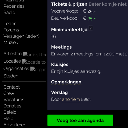
Tickets & prijzen
Beter kom je niet
Recensies
Voorverkoop:
€
25
,-
Radio
Deurverkoop:
€
35
,-
Leden
?
Minimumleeftijd
Forums
Verslagen (leden)
16
Muziek
Meetings
Artiesten
Er waren
2 meetings
, om
12:00
met 2
Locaties
Kluisjes
Organisaties
Er zijn kluisjes aanwezig.
Steden
Opmerkingen
Contact
Verslag
Crew
Door
anoniem
.
Vacatures
(1180)
Donaties
Beleid
Help
Voeg toe aan agenda
Adverteren