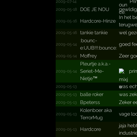
Pri
2009-07-14
DOE JE NOU
gewldig
2009-05-18
In het b
Hardcore-Hinze
2009-05-16
terugwe
tankie tankie
wel geze
2009-05-16
:bounc­
goed fe
2009-05-14
e:UUB!­!!­:bounce:
Moffrey
Zeer go
2009-05-14
Pleurtje a.­k.­a.­
Seriet-Me-
pri
2009-05-14
Nietje™
was ech
2009-05-13
balle roker
was zek
2009-05-13
Bpeterss
Zeker e
2009-05-13
Kolenboer aka
vage lo
2009-05-13
TerrorMug
jaja heb
Hardcore
2009-05-13
industr