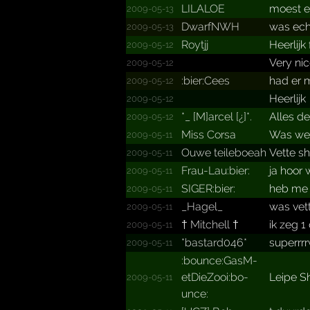
LILALOE
moest e
2009-05-13
DwarfNWH
was ech
2009-05-13
Roytjj
Heerlijk
2009-05-12
Very nic
2009-05-12
:bier:Cees
had er 
2009-05-12
Heerlijk
2009-05-12
*_­ [M]arcel [¿]*.­
Alles de
2009-05-12
Miss Corsa
Was wee
2009-05-11
Ouwe teileboeah
Vette s
2009-05-11
Frau-Lau:bier:
ja hoor
2009-05-11
SIGER:bier:
heb me w
2009-05-11
_Hagel_
was vett
2009-05-11
† Mitchell †
ik zeg 
2009-05-11
*bastard046*
superrr
2009-05-11
:bounc­e:GasM­
etDieZ­ooi:bo­
Leipe S
2009-05-11
unce: