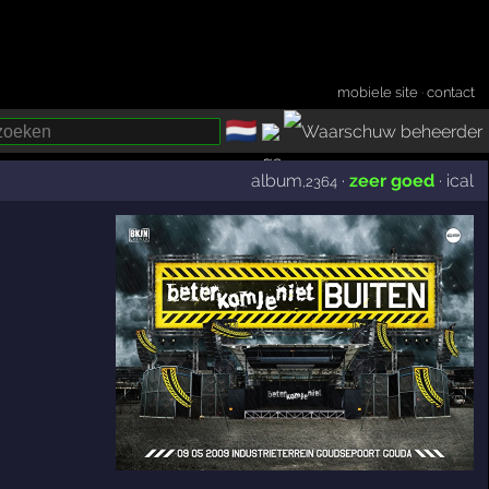
mobiele site
·
contact
🇳🇱
­
album
·
zeer goed
·
ical
,2364