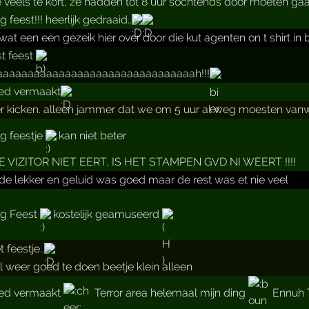
 veels te kort, ze hadden tot 8 uur sochtends door moeten gaa
 feest!!! heerlijk gedraaid..
wat een een gezeik hier over door die kut agenten on t shirt 
st feest
aaaaaaaaaaaaaaaaaaaaaaaaaaaaaaaah!!!
ed vermaakt
r kicken. alleen jammer dat we om 5 uur al weg moesten va
g feestje
kan niet beter
 VIZITOR NIET EERT, IS HET STAMPEN GVD NI WEERT !!!!
de lekker en geluid was goed maar de rest was et nie veel
g Feest
kostelijk geamuseerd
 feestje..
 weer goed te doen beetje klein alleen
ed vermaakt
Terror area helemaal mijn ding
Ennuh T