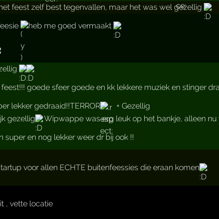
het feest zelf best tegenvallen, maar het was wel gezellig
 feesie
heb me goed vermaakt
ellig
 feest!!! goede sfeer goede en kk lekkere muziek en stinger d
per lekker gedraaid!!TERROR
+ Gezellig
jk gezellig
Wipwappe was erg leuk op het bankje, alleen nu w
super en nog lekker weer dr bij ook !!
tartup voor allen ECHTE buitenfeessies die eraan komen
t , vette locatie