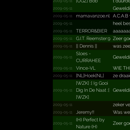
[UGZ] Bob
t duurde
2009-05-11
Geweldig
2009-05-11
mamavanzoe.­nl
A.C.A.B 
2009-05-11
heel be
2009-05-11
TERROR&BIER
aaaaaa
2009-05-11
G.­I.­T.­ Reemster:9
Zeer go
2009-05-11
|| Dennis ||
was zee
2009-05-11
Sloes -
Geweldi
2009-05-11
CURRAHEE
Vince-VL
WIE THE
2009-05-11
[NL]Hoek[NL]
ze draai
2009-05-11
[WZK] :[ Ig Gooi
Dig In De Naat :[
Geweldi
2009-05-11
[WZK]
zeker vet
2009-05-11
Jeremy!!
Was wel
2009-05-11
(H) Perfect by
Zeer go
2009-05-11
Nature (H)