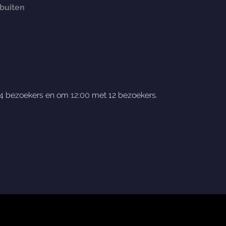
 buiten
4 bezoekers en om
12:00
met 12 bezoekers.