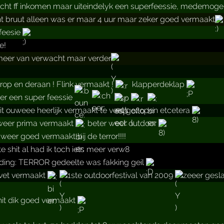
cht ff inkomen maar uiteindelyk een superfeessie, medemoge
t bruut alleen was er maar 4 uur maar zeker goed vermaakt
 feesie
e!
meer van verwacht maar verder
rop en deraan ! Flink vermaakt !
klapperdeklap
r een super feessie
hit ouweee heerlijk vermaakt te veel gezopen etcetera
 weer prima vermaakt
beter weer outdoor
eer goed vermaakt bij de terror!!!!
e shit al had ik toch iets meer verw8
1 ding: TERROR gedeelte was fakking geil
rvet vermaakt
1ste outdoorfestival van 2009
zeeer ges
hit dik goed vermaakt