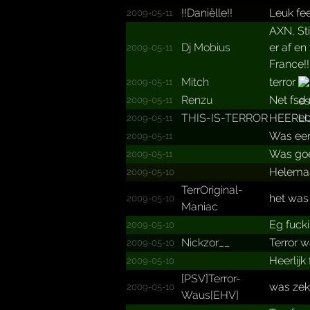
!!Daniëlle!!
Leuk fe
2009-05-11
AXN, Sti
Dj Mobius
er af en
2009-05-11
France!!
Mitch
terror
2009-05-11
Renzu
Net fsd
2009-05-11
THIS-IS-TERROR
HEERLI
2009-05-11
Was een
2009-05-11
Was goe
2009-05-11
Helemaa
2009-05-10
TerrOr­iginal­
het was
2009-05-10
Maniac
Eg fuck
2009-05-10
Nickzor__
Terror w
2009-05-10
Heerlij
2009-05-10
[PSV]Terror-
was zek
2009-05-10
Waus[EHV]