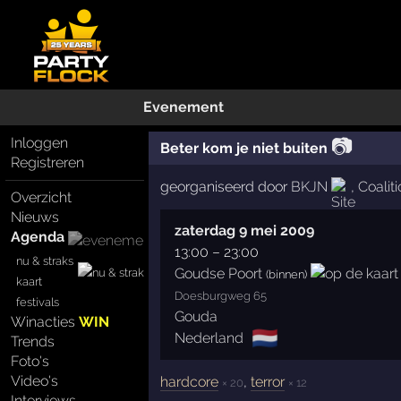
Evenement
📷
Inloggen
Beter kom je niet buiten
Registreren
georganiseerd door
BKJN
,
Coalit
Overzicht
Nieuws
zaterdag 9 mei 2009
Agenda
13:00
–
23:00
nu & straks
Goudse Poort
(binnen)
kaart
Doesburgweg 65
festivals
Gouda
Winacties
WIN
🇳🇱
Nederland
Trends
Foto's
Video's
hardcore
,
terror
× 20
× 12
Interviews