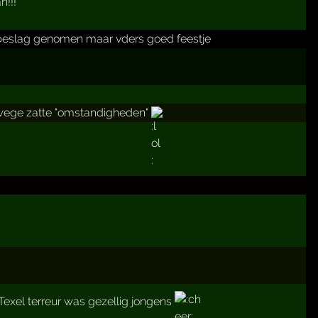
n!!!
in beslag genomen maar vders goed feestje
nwege zatte "omstandigheden"
exel terreur was gezellig jongens