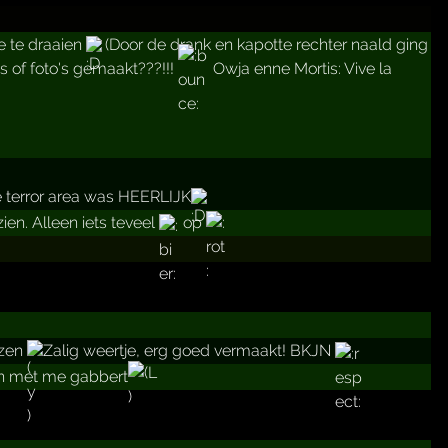
e te draaien
(Door de drank en kapotte rechter naald ging
es of foto's gemaakt???!!!
Owja enne Mortis: Vive la
 terror area was HEERLIJK
en. Alleen iets teveel
op
ezen
Zalig weertje, erg goed vermaakt! BKJN
aan met me gabbert