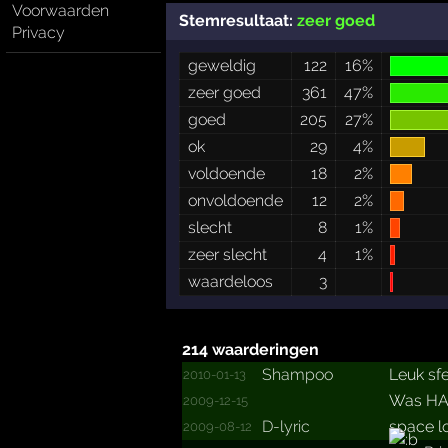
Voorwaarden
Stemresultaat:
zeer goed
Privacy
geweldig
122
16%
zeer goed
361
47%
goed
205
27%
ok
29
4%
voldoende
18
2%
onvoldoende
12
2%
slecht
8
1%
zeer slecht
4
1%
waardeloos
3
214 waarderingen
Shampoo
Leuk sf
2010-01-13
Was HA
2009-12-15
D-lyric
space lo
2009-08-12