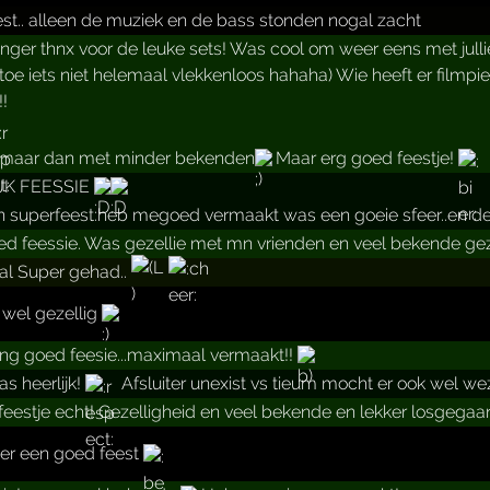
est.. alleen de muziek en de bass stonden nogal zacht
nger thnx voor de leuke sets! Was cool om weer eens met julli
 toe iets niet helemaal vlekkenloos hahaha) Wie heeft er filmpi
!!
 maar dan met minder bekenden
Maar erg goed feestje!
JK FEESSIE
 superfeest.heb megoed vermaakt was een goeie sfeer..en de
d feessie. Was gezellie met mn vrienden en veel bekende gezi
l Super gehad..
 wel gezellig
ing goed feesie...maximaal vermaakt!!
as heerlijk!
Afsluiter unexist vs tieum mocht er ook wel w
k feestje echt! Gezelligheid en veel bekende en lekker losgeg
er een goed feest