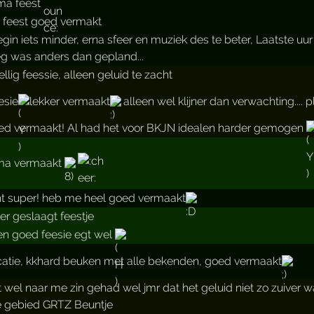
ma feest
 feest goed vermakt
egin iets minder, erna sfeer en muziek des te beter, Laatste uu
g was anders dan gepland...
llig feessie, alleen geluid te zacht
esie
lekker vermaakt
alleen wel klijner dan verwachting....
ed vermaakt! Al had het voor BKJN idealen harder gemogen
ma vermaakt
t super! heb me heel goed vermaakt
er geslaagt feestje
en goed feesie egt wel
catie, kkhard beuken met alle bekenden, goed vermaakt
t wel naar me zin gehad wel jmr dat het geluid niet zo zuiver w
ie gebied GRTZ Beuntje