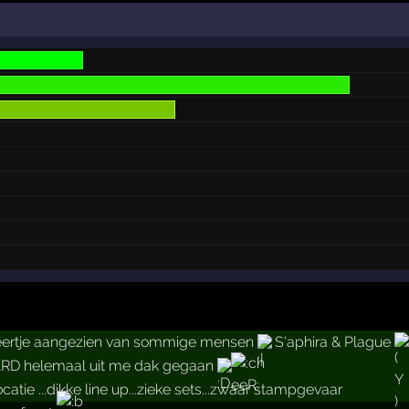
eertje aangezien van sommige mensen
S'aphira & Plague
RD helemaal uit me dak gegaan
catie ...dikke line up...zieke sets...zwaar stampgevaar