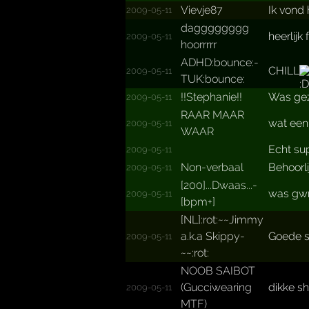
Vievje87
Ik vond 
2009-05-11
dagggggggg
heerlijk
2009-05-11
hoorrrrr
ADHD:b­ounce:­
CHILL
2009-05-11
TUK:bo­unce:
!!­Stephanie!!­
Was gez
2009-05-11
RAAR MAAR
wat een
2009-05-11
WAAR
Echt su
2009-05-11
Non-verbaal
Behoorli
2009-05-11
[200]...­Dwaas...­
was gwn 
2009-05-11
[bpm+­]
[NL]:r­ot:~~J­immy
a.­k.­a Skippy­
Goede s
2009-05-11
~~:rot­:
NOOB SAIBOT
(Gucci­wearin­g
dikke shi
2009-05-11
MTF)