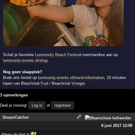
Schaf je favoriete
Luminosity Beach Festival
merchandise aan op
luminosity-events.nl/shop
.
Nog geen slaapplek?
Boek ons hostel op
luminosity-events.nl/travel-information
, 10 minuten
lopen van Beachclub
Fuel
/ Beachclub
Vroeger
.
3 opmerkingen
Deel je mening!
Log in
of
registreer
DreamCatcher
8 juni 2017 12:08
Alleen de titel al