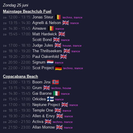
Zondag 25 juni
Mainstage Beachclub Fuel
🇧🇪
12:00 - 13:15:
Jonas Steur
zo 
techno, trance
🇬🇧
13:15 - 14:30:
Agnelli & Nelson
zo 
trance
🇧🇪
14:30 - 15:45:
Airwave
zo 
trance
🇬🇧
15:45 - 17:00:
Matt Hardwick
zo 
🇬🇧
Scott Bond
trance
🇬🇧
17:00 - 18:10:
Judge Jules
zo 
house, trance
🇬🇧
18:10 - 19:20:
The Thrillseekers
zo 
trance
🇬🇧
19:20 - 20:50:
Paul Oakenfold
zo 
🇳🇱
20:50 - 22:00:
Signum
zo 
trance
🇩🇪
22:00 - 23:00:
Scot Project
zo 
techno, trance
Copacabana Beach
🇳🇴
12:00 - 13:15:
Boom Jinx
zo 
🇬🇧
13:15 - 14:30:
Grum
zo 
techno, house
🇮🇹
14:30 - 15:45:
Gai Barone
zo 
trance
🇫🇮
15:45 - 17:00:
Orkidea
zo 
trance
🇬🇧
17:00 - 18:15:
Neptune Project
zo 
trance
🇬🇧
18:15 - 19:30:
Temple One
zo 
trance
🇬🇧
19:30 - 20:40:
Allen & Envy
zo 
trance
🇬🇧
20:40 - 21:50:
Activa
zo 
techno, trance
🇬🇧
21:50 - 23:00:
Allan Morrow
zo 
trance