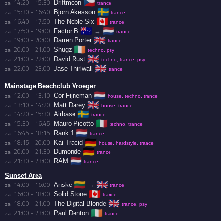
🇨🇿
14:20 - 15:30:
Driftmoon
za 
trance
🇸🇪
15:30 - 16:40:
Bjorn Akesson
za 
trance
🇨🇦
16:40 - 17:50:
The Noble Six
za 
trance
🇦🇺
🇳🇱
17:50 - 19:00:
Factor B
→
za 
trance
🇬🇧
19:00 - 20:00:
Darren Porter
za 
trance
🇮🇪
20:00 - 21:00:
Shugz
za 
techno, psy
🇬🇧
21:00 - 22:00:
David Rust
za 
techno, trance, psy
🇬🇧
22:00 - 23:00:
Jase Thirlwall
za 
trance
Mainstage Beachclub Vroeger
🇳🇱
12:00 - 13:10:
Cor Fijneman
za 
house, techno, trance
🇬🇧
13:10 - 14:20:
Matt Darey
za 
house, trance
🇸🇪
14:20 - 15:30:
Airbase
za 
trance
🇮🇹
15:30 - 16:45:
Mauro Picotto
za 
techno, trance
🇳🇱
16:45 - 18:15:
Rank 1
za 
trance
🇩🇪
18:15 - 20:00:
Kai Tracid
za 
house, hardstyle, trance
🇩🇪
20:00 - 21:30:
Dumonde
za 
trance
🇳🇱
21:30 - 23:00:
RAM
za 
trance
Sunset Area
🇱🇹
🇬🇧
14:00 - 16:00:
Anske
→
za 
trance
🇨🇦
16:00 - 18:00:
Solid Stone
za 
trance
🇬🇧
18:00 - 21:00:
The Digital Blonde
za 
trance, psy
🇮🇪
21:00 - 23:00:
Paul Denton
za 
trance