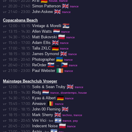
🇩🇪
19:00 - 20:20:
ATB
vr 
house, trance
🇬🇧
20:20 - 21:40:
Simon Patterson
vr 
trance
🇬🇧
21:40 - 23:00:
John Askew
vr 
trance
Copacabana Beach
🇷🇸
12:00 - 13:15:
Vintage & Morelli
vr 
🇳🇱
13:15 - 14:30:
Allen Watts
vr 
trance
🇵🇱
14:30 - 15:45:
Matt Bukovski
vr 
trance
🇬🇧
15:45 - 17:00:
Adam Ellis
vr 
trance
🇩🇪
17:00 - 18:15:
Talla 2XLC
vr 
trance
🇬🇧
18:15 - 19:30:
James Dymond
vr 
trance
🇺🇦
19:30 - 20:40:
Photographer
vr 
trance
🇸🇰
🇨🇿
20:40 - 21:50:
ReOrder
→
vr 
trance
🇮🇪
21:50 - 23:00:
Paul Webster
vr 
trance
Mainstage Beachclub Vroeger
🇬🇧
12:00 - 13:15:
Solis & Sean Truby
vr 
trance
🇳🇱
13:15 - 14:30:
Rodg
vr 
trance, downtempo, house
🇩🇪
14:30 - 15:45:
Kyau & Albert
vr 
trance
🇧🇪
15:45 - 17:00:
Airwave
vr 
trance
🇬🇧
17:00 - 18:15:
John 00 Fleming
vr 
🇬🇧
18:15 - 19:30:
Mark Sherry
vr 
techno, trance
🇮🇱
19:30 - 20:45:
Vini Vici
vr 
· live
trance, psy
🇵🇱
20:45 - 22:00:
Indecent Noise
vr 
trance
🇮🇱
22:00 - 23:00:
Astrix
vr 
· live
psy