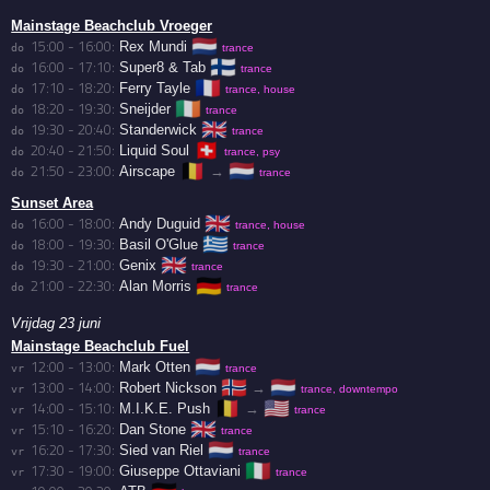
Mainstage Beachclub Vroeger
🇳🇱
15:00 - 16:00:
Rex Mundi
do 
trance
🇫🇮
16:00 - 17:10:
Super8 & Tab
do 
trance
🇫🇷
17:10 - 18:20:
Ferry Tayle
do 
trance, house
🇮🇪
18:20 - 19:30:
Sneijder
do 
trance
🇬🇧
19:30 - 20:40:
Standerwick
do 
trance
🇨🇭
20:40 - 21:50:
Liquid Soul
do 
trance, psy
🇧🇪
🇳🇱
21:50 - 23:00:
Airscape
→
do 
trance
Sunset Area
🇬🇧
16:00 - 18:00:
Andy Duguid
do 
trance, house
🇬🇷
18:00 - 19:30:
Basil O'Glue
do 
trance
🇬🇧
19:30 - 21:00:
Genix
do 
trance
🇩🇪
21:00 - 22:30:
Alan Morris
do 
trance
Vrijdag 23 juni
Mainstage Beachclub Fuel
🇳🇱
12:00 - 13:00:
Mark Otten
vr 
trance
🇳🇴
🇳🇱
13:00 - 14:00:
Robert Nickson
→
vr 
trance, downtempo
🇧🇪
🇺🇸
14:00 - 15:10:
M.I.K.E. Push
→
vr 
trance
🇬🇧
15:10 - 16:20:
Dan Stone
vr 
trance
🇳🇱
16:20 - 17:30:
Sied van Riel
vr 
trance
🇮🇹
17:30 - 19:00:
Giuseppe Ottaviani
vr 
trance