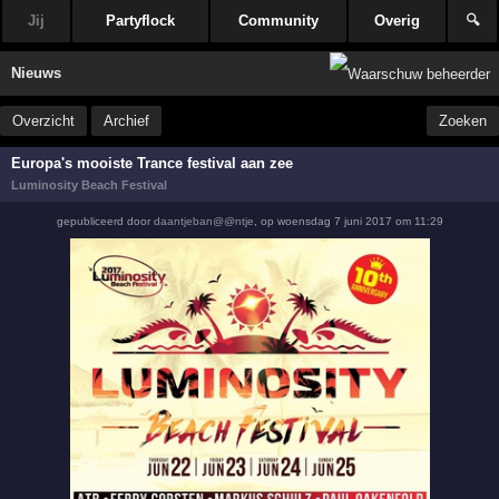
Jij
Partyflock
Community
Overig
🔍
Nieuws
Overzicht
Archief
Zoeken
Europa's mooiste Trance festival aan zee
Luminosity Beach Festival
gepubliceerd door
daantjeban@@ntje
,
op
woensdag 7 juni 2017 om 11:29