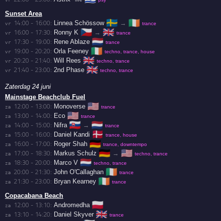
Sunset Area
🇸🇪
🇮🇪
14:00 - 16:00:
Linnea Schössow
→
vr 
trance
🇨🇿
🇬🇧
16:00 - 17:30:
Ronny K
→
vr 
trance
🇳🇱
17:30 - 19:00:
Rene Ablaze
vr 
trance
🇮🇪
19:00 - 20:20:
Orla Feeney
vr 
techno, trance, house
🇬🇧
20:20 - 21:40:
Will Rees
vr 
techno, trance
🇬🇧
21:40 - 23:00:
2nd Phase
vr 
techno, trance
Zaterdag 24 juni
Mainstage Beachclub Fuel
🇺🇸
12:00 - 13:00:
Monoverse
za 
trance
🇺🇸
13:00 - 14:00:
Eco
za 
trance
🇸🇰
🇳🇱
14:00 - 15:00:
Nifra
→
za 
trance
🇩🇰
15:00 - 16:00:
Daniel Kandi
za 
trance, house
🇩🇪
16:00 - 17:00:
Roger Shah
za 
trance, downtempo
🇩🇪
🇺🇸
17:00 - 18:30:
Markus Schulz
→
za 
techno, trance
🇳🇱
18:30 - 20:00:
Marco V
za 
techno, trance
🇮🇪
20:00 - 21:30:
John O'Callaghan
za 
trance
🇮🇪
21:30 - 23:00:
Bryan Kearney
za 
trance
Copacabana Beach
🇵🇱
12:00 - 13:10:
Andromedha
za 
🇬🇧
13:10 - 14:20:
Daniel Skyver
za 
trance