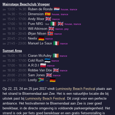
Mainstage Beachclub Vroeger
🇳🇱
13:00 - 14:30:
Ruben de Ronde
zo 
house, trance
🇪🇸
14:30 - 15:45:
Dimension
zo 
house, trance
🇬🇧
15:45 - 17:00:
Andy Moor
zo 
trance
🇮🇹
🇬🇧
17:00 - 18:15:
Pure NRG
zo 
· live
house, trance
🇬🇧
18:15 - 19:30:
Will Atkinson
zo 
trance, psy
🇳🇴
19:30 - 20:45:
Ørjan Nilsen
zo 
trance
🇩🇪
20:45 - 21:45:
Neelix
zo 
trance
🇮🇹
21:45 - 23:00:
Manuel Le Saux
zo 
trance
Sunset Area
🇮🇪
14:00 - 15:30:
Ciaran McAuley
zo 
trance
🇪🇪
15:30 - 17:00:
Cold Rush
zo 
trance
🇵🇱
17:00 - 18:30:
A.R.D.I
zo 
trance
🇬🇧
18:30 - 20:00:
Robbie Van Döe
zo 
trance
🇬🇧
20:00 - 21:30:
Sam Jones
zo 
trance
🇿🇦
🇩🇪
21:30 - 23:00:
Lostly
→
zo 
Op 22, 23, 24 en 25 juni 2017 vindt
Luminosity Beach Festival
plaats aan
het strand te Bloemendaal aan Zee. Het is een natuurlijke locatie die bij
uitstek past bij
Luminosity Beach Festival
. Dit zorgt voor een perfecte
ambiance. Het festivalterrein te Bloemendaal aan Zee is zeer goed
bereikbaar, in de directe omgeving is voldoende parkeergelegenheid. Het
strand is ook per fiets goed bereikbaar en een gratis fietsenstalling is