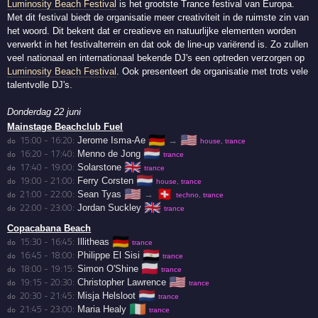
Luminosity Beach Festival
is het grootste Trance festival van Europa.
Met dit festival biedt de organisatie meer creativiteit in de ruimste zin van
het woord. Dit bekent dat er creatieve en natuurlijke elementen worden
verwerkt in het festivalterrein en dat ook de line-up variërend is. Zo zullen
veel nationaal en internationaal bekende DJ's een optreden verzorgen op
Luminosity Beach Festival
. Ook presenteert de organisatie met trots vele
talentvolle DJ's.
Donderdag 22 juni
Mainstage Beachclub Fuel
🇩🇪
🇺🇸
15:00 - 16:20:
Jerome Isma-Ae
→
do 
house, trance
🇳🇱
16:20 - 17:40:
Menno de Jong
do 
trance
🇬🇧
17:40 - 19:00:
Solarstone
do 
trance
🇳🇱
19:00 - 21:00:
Ferry Corsten
do 
house, trance
🇺🇸
🇨🇭
21:00 - 22:00:
Sean Tyas
→
do 
techno, trance
🇬🇧
22:00 - 23:00:
Jordan Suckley
do 
trance
Copacabana Beach
🇩🇪
15:30 - 16:45:
Illitheas
do 
trance
🇪🇬
16:45 - 18:00:
Philippe El Sisi
do 
trance
🇵🇱
18:00 - 19:15:
Simon O'Shine
do 
trance
🇺🇸
19:15 - 20:30:
Christopher Lawrence
do 
trance
🇳🇱
20:30 - 21:45:
Misja Helsloot
do 
trance
🇮🇪
21:45 - 23:00:
Maria Healy
do 
trance