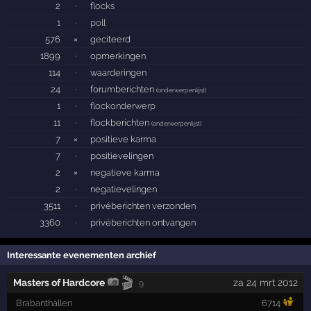
2
·
flocks
1
·
poll
576
×
geciteerd
1899
·
opmerkingen
114
·
waarderingen
24
·
forumberichten
(
onderwerpenlijst
)
1
·
flockonderwerp
11
·
flockberichten
(
onderwerpenlijst
)
7
×
positieve karma
7
·
positievelingen
2
×
negatieve karma
2
·
negatievelingen
3511
·
privéberichten verzonden
3360
·
privéberichten ontvangen
Interessante evenementen archief
🎬
Masters of Hardcore
za 24 mrt 2012
9
Brabanthallen
6714