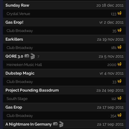
Sunday Raw
zo 18 dec 2011
Crystal Venue
133
Gas Erop!
vr 2 dec 2011
Club Broadway
35
Earkillers
za 19 nov 2011
Club Broadway
181
🎬
QORE 3.0
za 5 nov 2011
7
Heineken Music Hall
2000
Dubstep Magic
vr 4 nov 2011
Club Broadway
33
Project Pounding Bassdrum
za 24 sep 2011
South Stage
112
Gas Erop
za 17 sep 2011
Club Broadway
354
🎬
A Nightmare In Germany
za 17 sep 2011