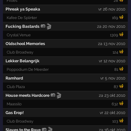
Fifties
28
Phreak ya Speaka
vr 26 nov 2010
Kafee De Splinter
169
🎬
Fucking Bastards
za 20 nov 2010
Crystal Venue
1309
Oldschool Memories
za 13 nov 2010
Club Broadway
124
Lekker Belangrijk
vr 12 nov 2010
Poppodium De Meester
81
Ramhard
vr 5 nov 2010
Club Plaza
87
🎬
House meets Hardcore
za 23 okt 2010
Maassilo
632
Gas Erop!
vr 22 okt 2010
Club Broadway
103
🎬
Slaves to the Rave
za 16 okt 2010