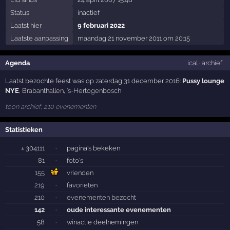
Status
inactief
Laatst hier
9 februari 2022
Laatste aanpassing
maandag 21 november 2011 om 20:15
Agenda
ical
·
archief
Laatst bezochte feest was op zaterdag 31 december 2016:
Pussy lounge
NYE
,
Brabanthallen
,
's-Hertogenbosch
toon archief, 210 evenementen
Statistieken
± 304111
·
pagina's bekeken
81
·
foto's
155
vrienden
219
·
favorieten
210
·
evenementen bezocht
142
·
oude interessante evenementen
58
·
winactie deelnemingen