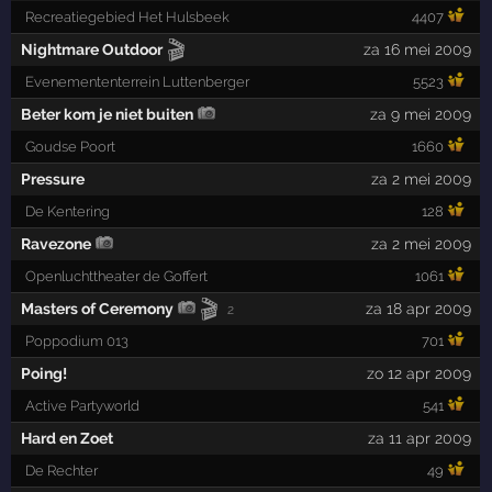
Recreatiegebied Het Hulsbeek
4407
🎬
Nightmare Outdoor
za 16 mei 2009
Evenemententerrein Luttenberger
5523
Beter kom je niet buiten
za 9 mei 2009
Goudse Poort
1660
Pressure
za 2 mei 2009
De Kentering
128
Ravezone
za 2 mei 2009
Openluchttheater de Goffert
1061
🎬
Masters of Ceremony
za 18 apr 2009
2
Poppodium 013
701
Poing!
zo 12 apr 2009
Active Partyworld
541
Hard en Zoet
za 11 apr 2009
De Rechter
49