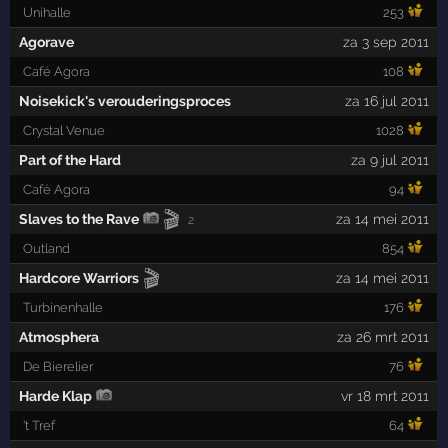
Unihalle
253
Agorave
za 3 sep 2011
Café Agora
108
Noisekick's verouderingsproces
za 16 jul 2011
Crystal Venue
1028
Part of the Hard
za 9 jul 2011
Café Agora
94
🎬
Slaves to the Rave
za 14 mei 2011
2
Outland
854
🎬
Hardcore Warriors
za 14 mei 2011
Turbinenhalle
176
Atmosphera
za 26 mrt 2011
De Bierelier
76
Harde Klap
vr 18 mrt 2011
't Tref
64