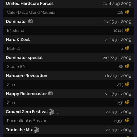
United Hardcore Forces
za 8 aug 2009
Café/Disco Grand Madeira
108
Dominator
za 25 jul 2009
E3 Strand
10149
Hard & Zoet
vr 24 jul 2009
Blok 10
4
Dominator special
wo 22 jul 2009
Studio 80
88
Hardcore Revolution
di 21 jul 2009
Zino
273
Happy Rollercoaster
vr 17 jul 2009
Zino
256
🎬
Ground Zero Festival
za 4 jul 2009
5
Recreatieplas Bussloo
11350
🎬
Trix in the Mix
za 4 jul 2009