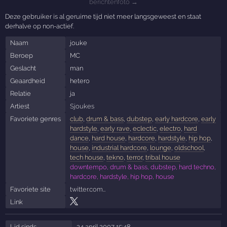
berichtenfoto →
Deze gebruiker is al geruime tijd niet meer langsgeweest en staat
derhalve op non-actief.
Naam
jouke
Beroep
MC
Geslacht
man
Geaardheid
hetero
Relatie
ja
Artiest
Sjoukes
Favoriete genres
club
,
drum & bass
,
dubstep
,
early hardcore
,
early
hardstyle
,
early rave
,
eclectic
,
electro
,
hard
dance
,
hard house
,
hardcore
,
hardstyle
,
hip hop
,
house
,
industrial hardcore
,
lounge
,
oldschool
,
tech house
,
tekno
,
terror
,
tribal house
downtempo, drum & bass, dubstep, hard techno,
hardcore, hardstyle, hip hop, house
Favoriete site
twitter.com…
Link
Lid sinds
24 april 2007 15:48