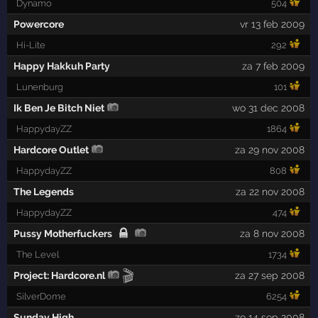
Dynamo
504
Powercore
vr 13 feb 2009
Hi-Lite
292
Happy Hakkuh Party
za 7 feb 2009
Lunenburg
101
Ik Ben Je Bitch Niet
wo 31 dec 2008
HappydayZZ
1864
Hardcore Outlet
za 29 nov 2008
HappydayZZ
808
The Legends
za 22 nov 2008
HappydayZZ
474
Pussy Motherfuckers
za 8 nov 2008
The Level
1734
🎬
Project: Hardcore.nl
za 27 sep 2008
SilverDome
6254
Sunday High
zo 14 sep 2008