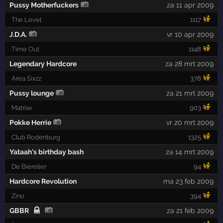
Pussy Motherfuckers
za 11 apr 2009
The Level
1117
J.D.A.
vr 10 apr 2009
Time Out
1148
Legendary Hardcore
za 28 mrt 2009
Area Sixzz
378
Pussy lounge
za 21 mrt 2009
Matrixx
903
Pokke Herrie
vr 20 mrt 2009
Club Rodenburg
1325
Yataah's birthday bash
za 14 mrt 2009
De Bierelier
94
Hardcore Revolution
ma 23 feb 2009
Zino
394
GBBR
za 21 feb 2009