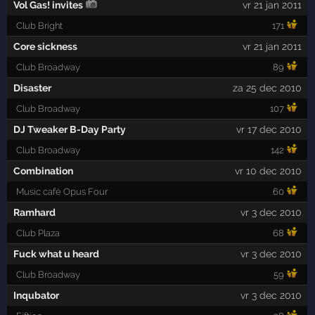
Vol Gas! invites
vr 21 jan 2011
Club Bright
171
Core sickness
vr 21 jan 2011
Club Broadway
89
Disaster
za 25 dec 2010
Club Broadway
107
DJ Tweaker B-Day Party
vr 17 dec 2010
Club Broadway
142
Combination
vr 10 dec 2010
Music café Opus Four
60
Ramhard
vr 3 dec 2010
Club Plaza
68
Fuck what u heard
vr 3 dec 2010
Club Broadway
59
Inqubator
vr 3 dec 2010