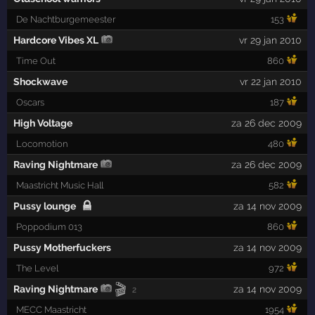
De Nachtburgemeester
153
Hardcore Vibes XL
vr 29 jan 2010
Time Out
860
Shockwave
vr 22 jan 2010
Oscars
187
High Voltage
za 26 dec 2009
Locomotion
480
Raving Nightmare
za 26 dec 2009
Maastricht Music Hall
582
Pussy lounge
za 14 nov 2009
Poppodium 013
860
Pussy Motherfuckers
za 14 nov 2009
The Level
972
🎬
Raving Nightmare
za 14 nov 2009
2
MECC Maastricht
1954