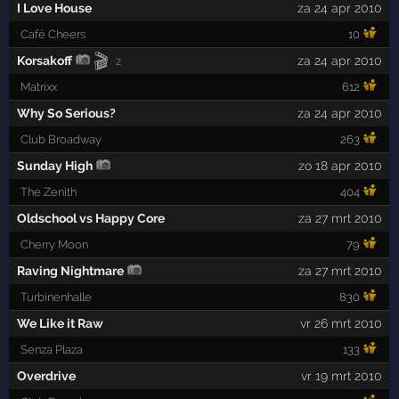
I Love House
za 24 apr 2010
Café Cheers
10
🎬
Korsakoff
za 24 apr 2010
2
Matrixx
612
Why So Serious?
za 24 apr 2010
Club Broadway
263
Sunday High
zo 18 apr 2010
The Zenith
404
Oldschool vs Happy Core
za 27 mrt 2010
Cherry Moon
79
Raving Nightmare
za 27 mrt 2010
Turbinenhalle
830
We Like it Raw
vr 26 mrt 2010
Senza Plaza
133
Overdrive
vr 19 mrt 2010