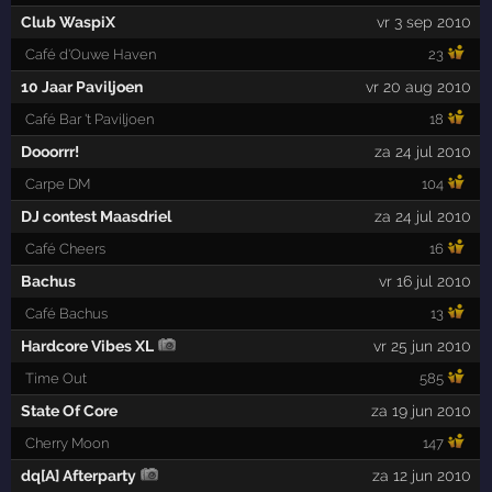
Club WaspiX
vr 3 sep 2010
Café d'Ouwe Haven
23
10 Jaar Paviljoen
vr 20 aug 2010
Café Bar 't Paviljoen
18
Dooorrr!
za 24 jul 2010
Carpe DM
104
DJ contest Maasdriel
za 24 jul 2010
Café Cheers
16
Bachus
vr 16 jul 2010
Café Bachus
13
Hardcore Vibes XL
vr 25 jun 2010
Time Out
585
State Of Core
za 19 jun 2010
Cherry Moon
147
dq[A] Afterparty
za 12 jun 2010