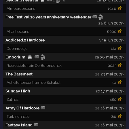
🎬
Defqon.1 Festival
za 13 jun 2009
2
8
Almeerderstrand
19411
🎬
Free Festival 10 years anniversary weekender
za 6 jun 2009
Atlantisstrand
6000
Addicted.2 Hardcore
vr 5 jun 2009
Doornroosje
124
🎬
Emporium
za 30 mei 2009
Recreatieterrein De Berendonck
9023
The Bassment
za 23 mei 2009
Activiteitencentrum de Schakel
94
Sunday High
zo 17 mei 2009
Zalinaz
480
Army Of Hardcore
za 16 mei 2009
Turbinenhalle
641
Fantasy Island
za 16 mei 2009