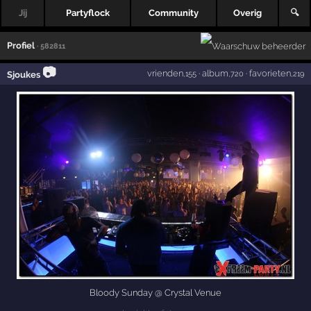
Jij
Partyflock
Community
Overig
🔍
Profiel
· 582811
📷
vrienden
·
album
·
favorieten
Sjoukes
,155
,720
,219
Bloody Sunday @ Crystal Venue