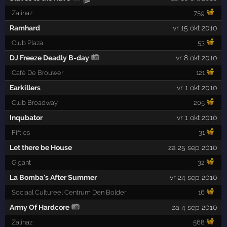
Zalinaz
759
Ramhard
vr 15 okt 2010
Club Plaza
53
DJ Freeze Deadly B-day
vr 8 okt 2010
Café De Brouwer
121
Earkillers
vr 1 okt 2010
Club Broadway
205
Inqubator
vr 1 okt 2010
Fifties
31
Let there be House
za 25 sep 2010
Gigant
32
La Bomba's After Summer
vr 24 sep 2010
Sociaal Cultureel Centrum Den Bolder
16
Army Of Hardcore
za 4 sep 2010
Zalinaz
568