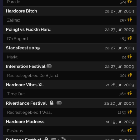
Parade
524
Hardcore Bitch
za 27 jun 2009
Zalinaz
257
Poing! vs Fuck!n Hard
za 27 jun 2009
D'n Bogerd
183
Stadsfeest 2009
za 27 jun 2009
Markt
24
Internation Festival
za 27 jun 2009
Recreatiegebied De Bijland
601
Hardcore Vibes XL
vr 26 jun 2009
Time Out
760
Riverdance Festival
za 20 jun 2009
Recreatiegebied 't Waal
1259
Hardcore Madness
vr 19 jun 2009
Ekskuus
60