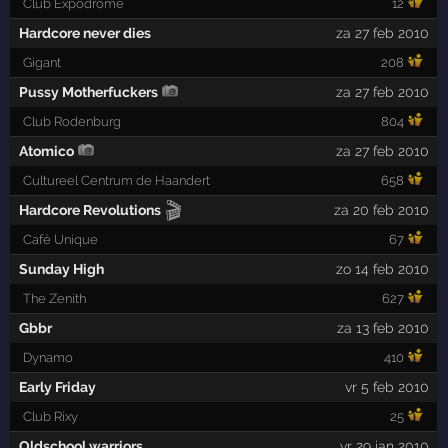
Club Expodrome
12
Hardcore never dies
za 27 feb 2010
Gigant
208
Pussy Motherfuckers
za 27 feb 2010
Club Rodenburg
804
Atomico
za 27 feb 2010
Cultureel Centrum de Haandert
658
🎬
Hardcore Revolutions
za 20 feb 2010
Café Unique
67
Sunday High
zo 14 feb 2010
The Zenith
627
Gbbr
za 13 feb 2010
Dynamo
410
Early Friday
vr 5 feb 2010
Club Rixy
25
Oldschool warriors
vr 29 jan 2010