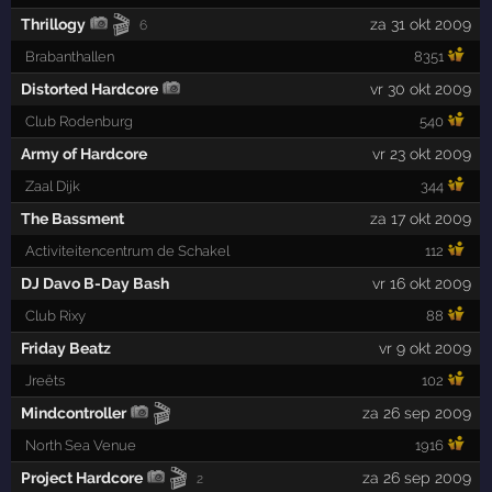
🎬
Thrillogy
za 31 okt 2009
6
Brabanthallen
8351
Distorted Hardcore
vr 30 okt 2009
Club Rodenburg
540
Army of Hardcore
vr 23 okt 2009
Zaal Dijk
344
The Bassment
za 17 okt 2009
Activiteitencentrum de Schakel
112
DJ Davo B-Day Bash
vr 16 okt 2009
Club Rixy
88
Friday Beatz
vr 9 okt 2009
Jreëts
102
🎬
Mindcontroller
za 26 sep 2009
North Sea Venue
1916
🎬
Project Hardcore
za 26 sep 2009
2