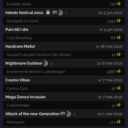
Eindelijk Weer
216
🎬
Intents festival 2010
za 5 jun 2010
2
Sportpark d'n Donk
3393
Pain till I die
vr 4 jun 2010
Club Broadway
68
Hardcore Mafia!
vr 28 mei 2010
Sociaal Cultureel Centrum Den Bolder
42
🎬
Nightmare Outdoor
za 8 mei 2010
9
Evenemententerrein Luttenberger
4586
Cosmo Vibes
vr 7 mei 2010
Cosmo Club
36
Mega Dance Invasion
vr 7 mei 2010
Turbinenhalle
34
🎬
Attack of the new Generation
za 1 mei 2010
4
Metropool
273