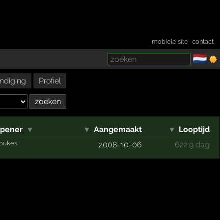
mobiele site
·
contact
🇳🇱
­
ndiging
Profiel
pener
▼
▼
Aangemaakt
▼
Looptijd
joukes
2008-10-06
622.9 dag