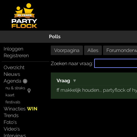
Polls
Inloggen
Voorpagina
Alles
Forumonderw
Registreren
Zoeken naar vraag:
Overzicht
Nieuws
Vraag
▼
Agenda
nu & straks
ff makkelijk houden... partyflock of h
kaart
festivals
Winacties
WIN
Trends
Foto's
Video's
Interviews