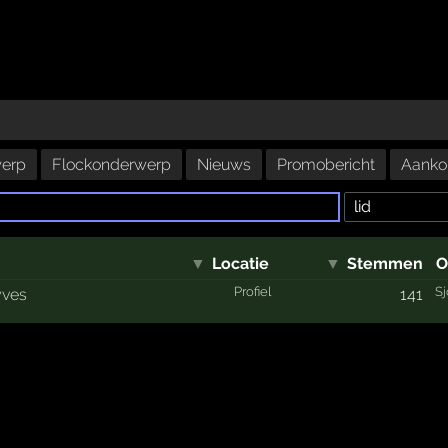
erp
Flockonderwerp
Nieuws
Promobericht
Aanko
▼
Locatie
▼
Stemmen
O
Profiel
S
yves
141