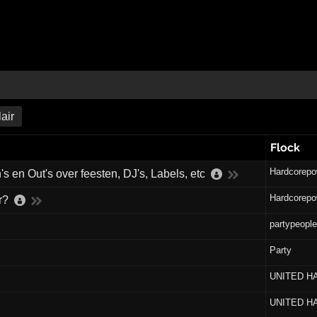
air
Flock
Hardcorepo
's en Out's over feesten, DJ's, Labels, etc
Hardcorepo
r?
partypeople
Party
UNITED H
UNITED H