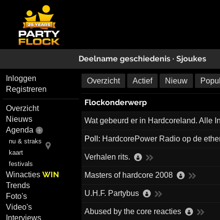
Deelname geschiedenis ·
Sjoukes
Inloggen
Overzicht
Actief
Nieuw
Popul
Registreren
Flockonderwerp
Overzicht
Nieuws
Wat gebeurd er in Hardcoreland. Alle In
Agenda
Poll:
HardcorePower Radio op de ethe
nu & straks
kaart
Verhalen rits.
festivals
WIN
Winacties
Masters of hardcore 2008
Trends
U.H.F. Partybus
Foto's
Video's
Abused by the core reacties
Interviews