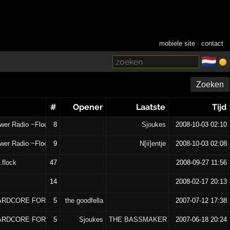
mobiele site
·
contact
🇳🇱
­
Zoeken
#
Opener
Laatste
Tijd
wer Radio ~Flock~
8
Sjoukes
2008-10-03 02:10
wer Radio ~Flock~
9
N[ii]entje
2008-10-03 02:08
.flock
47
2008-09-27 11:56
14
2008-02-17 20:13
ARDCORE FORCES
5
the goodfella
2007-07-12 17:38
ARDCORE FORCES
5
Sjoukes
THE BASSMAKER
2007-06-18 20:24