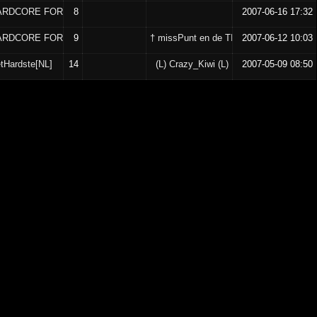
ARDCORE FORCES
8
2007-06-16 17:32
ARDCORE FORCES
9
† missPunt en de TITAtoverbuis †
2007-06-12 10:03
etHardste[NL]
14
(L) Crazy_Kiwi (L)
2007-05-09 08:50