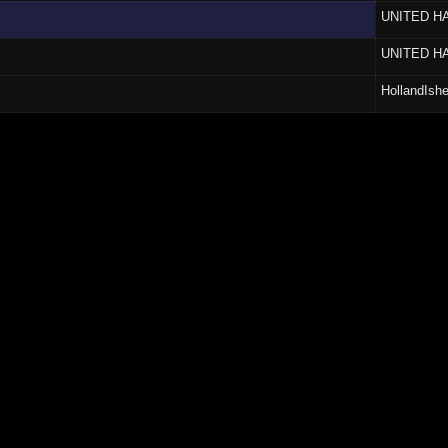
UNITED H
UNITED H
HollandIsh