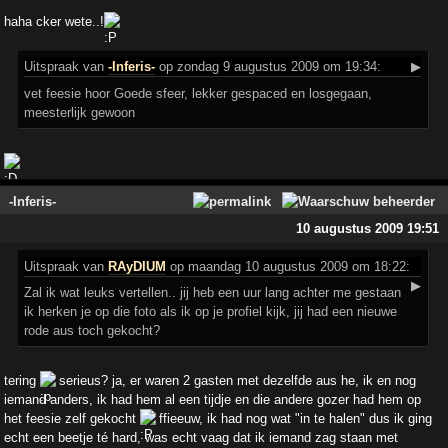
haha cker wete..!
Uitspraak
van
-Inferis-
op zondag 9 augustus 2009 om 19:34:
▶
vet feesie hoor Goede sfeer, lekker gespaced en losgegaan,
meesterlijk gewoon
-Inferis-
10 augustus 2009 19:51
Uitspraak
van
RAyDIUM
op maandag 10 augustus 2009 om 18:22:
▶
Zal ik wat leuks vertellen.. jij heb een uur lang achter me gestaan
ik herken je op die foto als ik op je profiel kijk, jij had een nieuwe
rode aus toch gekocht?
tering
serieus? ja, er waren 2 gasten met dezelfde aus he, ik en nog
iemand anders, ik had hem al een tijdje en die andere gozer had hem op
het feesie zelf gekocht
ffieeuw, ik had nog wat "in te halen" dus ik ging
echt een beetje té hard, was echt vaag dat ik iemand zag staan met