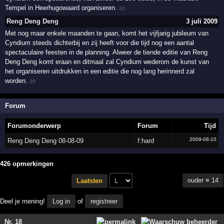
Tempel in Heerhugowaard organiseren.
20
Reng Deng Deng
3 juli 2009
Met nog maar enkele maanden te gaan, komt het vijfjarig jubileum van
Cyndium steeds dichterbij en zij heeft voor die tijd nog een aantal
spectaculaire feesten in de planning. Alweer de tiende editie van Reng
Deng Deng komt eraan en ditmaal zal Cyndium wederom de kunst van
het organiseren uitdrukken in een editie die nog lang herinnerd zal
worden.
30
Forum
Forumonderwerp
Forum
Tijd
2009-08-10
Reng Deng Deng 08-08-09
f:hard
426 opmerkingen
ouder ≡ 14
Laatsten
Deel je mening!
Log in
of
registreer
Nr. 18