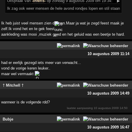
Uitspraak
van
-Inferis-
op zondag 9 augustus 2009 om 19:34:
▶
Ik zag ook weer mensen de hele avond rondjes lopen en stil staan
Ik heb juist veel mensen zien dansen.Maar ja wat je zegd feest maak je
zelf.Ik vond het en te gek feest
aankleding was mooi ,muziek goed en het geluid was een beetje te hard.
10 augustus 2009 11:14
had er eerlijk gezegd iets meer van verwacht...
vond de vorige keren leuker..
maar wel vermaakt
† Mitchell †
10 augustus 2009 14:49
wanneer is de volgende rdd?
laatste aanpassing
10 augustus 2009 14:50
Bubje
10 augustus 2009 16:47