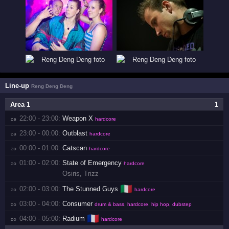
Line-up
Reng Deng Deng
Area 1
1
22:00 - 23:00:
Weapon X
za 
hardcore
23:00 - 00:00:
Outblast
za 
hardcore
00:00 - 01:00:
Catscan
zo 
hardcore
01:00 - 02:00:
State of Emergency
zo 
hardcore
Osiris
,
Trizz
🇮🇹
02:00 - 03:00:
The Stunned Guys
zo 
hardcore
03:00 - 04:00:
Consumer
zo 
drum & bass, hardcore, hip hop, dubstep
🇫🇷
04:00 - 05:00:
Radium
zo 
hardcore