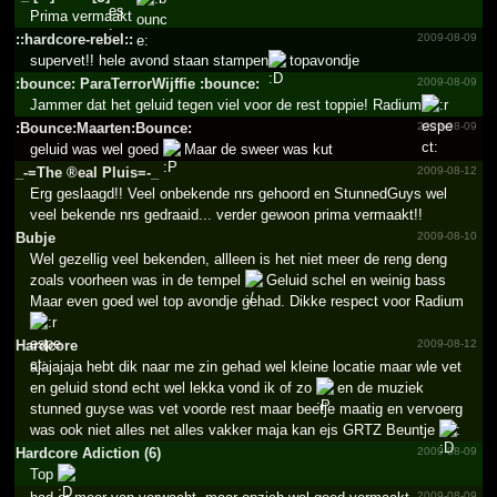
Prima vermaakt
::hardcore-rebel::
2009-08-09
supervet!! hele avond staan stampen
topavondje
:bounce: ParaTe­rrorWi­jffie :bounce:
2009-08-09
Jammer dat het geluid tegen viel voor de rest toppie! Radium
:Bounc­e:Maar­ten:Bo­unce:
2009-08-09
geluid was wel goed
Maar de sweer was kut
_­-=­The ®eal Pluis=­-_­
2009-08-12
Erg geslaagd!! Veel onbekende nrs gehoord en StunnedGuys wel
veel bekende nrs gedraaid... verder gewoon prima vermaakt!!
Bubje
2009-08-10
Wel gezellig veel bekenden, allleen is het niet meer de reng deng
zoals voorheen was in de tempel
Geluid schel en weinig bass
Maar even goed wel top avondje gehad. Dikke respect voor Radium
Hardcore
2009-08-12
ajajajaja hebt dik naar me zin gehad wel kleine locatie maar wle vet
en geluid stond echt wel lekka vond ik of zo
en de muziek
stunned guyse was vet voorde rest maar beetje maatig en vervoerg
was ook niet alles net alles vakker maja kan ejs GRTZ Beuntje
:
Hardcore Adiction (6)
2009-08-09
Top
2009-08-09