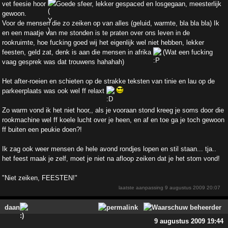
vet feesie hoor
Goede sfeer, lekker gespaced en losgegaan, meesterlijk
gewoon.
Voor de mensen die zo zeiken op van alles (geluid, warmte, bla bla bla) Ik
en een maatje van me stonden is te praten over ons leven in de
rookruimte, hoe fucking goed wij het eigenlijk wel niet hebben, lekker
feesten, geld zat, denk is aan die mensen in afrika
(Wat een fucking
vaag gesprek was dat trouwens hahahah)
Het after-roeien en schieten op de strakke teksten van tinie en lau op de
parkeerplaats was ook wel ff relaxt
Zo warm vond ik het niet hoor,, als je vooraan stond kreeg je soms door die
rookmachine wel ff koele lucht over je heen, en af en toe ga je toch gewoon
ff buiten een peukie doen?!
Ik zag ook weer mensen de hele avond rondjes lopen en stil staan... tja..
het feest maak je zelf, moet je niet na afloop zeiken dat je het stom vond!
"Niet zeiken, FEESTEN!"
laatste aanpassing
9 augustus 2009 20:07
daan
9 augustus 2009 19:44