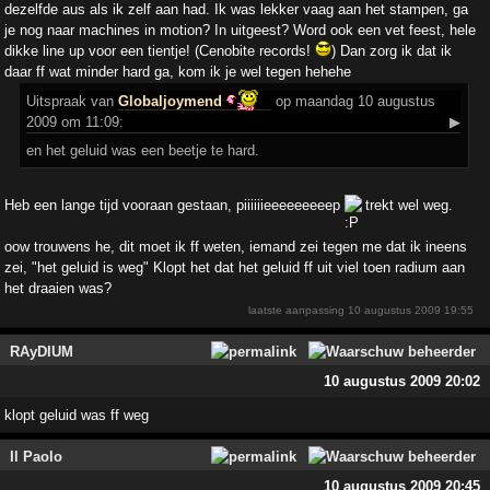
dezelfde aus als ik zelf aan had. Ik was lekker vaag aan het stampen, ga
je nog naar machines in motion? In uitgeest? Word ook een vet feest, hele
dikke line up voor een tientje! (Cenobite records!
) Dan zorg ik dat ik
daar ff wat minder hard ga, kom ik je wel tegen hehehe
Uitspraak
van
Globaljoymend
op maandag 10 augustus
2009 om 11:09:
▶
en het geluid was een beetje te hard.
Heb een lange tijd vooraan gestaan, piiiiiieeeeeeeeep
trekt wel weg.
oow trouwens he, dit moet ik ff weten, iemand zei tegen me dat ik ineens
zei, "het geluid is weg" Klopt het dat het geluid ff uit viel toen radium aan
het draaien was?
laatste aanpassing
10 augustus 2009 19:55
RAyDIUM
10 augustus 2009 20:02
klopt geluid was ff weg
Il Paolo
10 augustus 2009 20:45