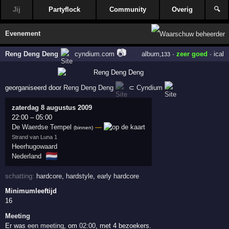
Jij
Partyflock
Community
Overig
🔍
Evenement
📷
Reng Deng Deng
cyndium.com
album
·
zeer goed
·
ical
,133
georganiseerd door
Reng Deng Deng
⊂
Cyndium
zaterdag 8 augustus 2009
22:00
–
05:00
De Waerdse Tempel
—
(binnen)
Strand van Luna 1
Heerhugowaard
🇳🇱
Nederland
schatting:
hardcore
,
hardstyle
,
early hardcore
Minimumleeftijd
16
Meeting
Er was
een meeting
, om
02:00
, met 4 bezoekers.