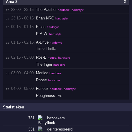
Area 2
2
22:00 - 23:15:
The Pacifier
za 
hardcore, hardstyle
23:15 - 00:15:
Brian NRG
za 
hardstyle
00:15 - 01:15:
Pinas
zo 
hardstyle
R.A.W.
hardstyle
01:15 - 02:15:
A-Drive
zo 
hardstyle
Timo Thrillz
02:15 - 03:00:
Ros-E
zo 
house, hardcore
The Tiger
hardcore
03:00 - 04:00:
Marlice
zo 
hardcore
Rhose
hardcore
04:00 - 05:00:
Furiouz
zo 
hardcore, hardstyle
Roughness
· MC
Statistieken
731
bezoekers
331
geïnteresseerd