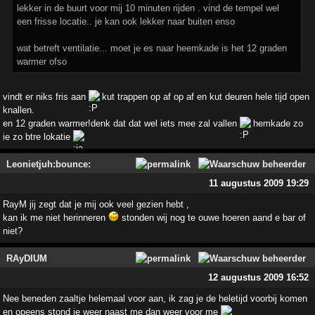
lekker in de buurt voor mij 10 minuten rijden . vind de tempel wel
een frisse locatie.. je kan ook lekker naar buiten enso
wat betreft ventilatie... moet je es naar heemkade is het 12 graden
warmer ofso
vindt er niks fris aan
kut trappen op af op af en kut deuren hele tijd open
knallen.
en 12 graden warmer!denk dat dat wel iets mee zal vallen
hemkade zo
ie zo btre lokatie
Leonietjuh:bounce:
11 augustus 2009 19:29
RayM jij zegt dat je mij ook veel gezien hebt ,
kan ik me niet herinneren
stonden wij nog te ouwe hoeren aand e bar of
niet?
RAyDIUM
12 augustus 2009 16:52
Nee beneden zaaltje helemaal voor aan, ik zag je de heletijd voorbij komen
en opeens stond je weer naast me dan weer voor me