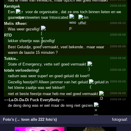
had er meer van verwacht, maar opzich wel goed vermaakt
Kerstgek
2009-08-09
Een
voor de organisatie , dat ze ons toch binnen lieten en we
gaan ckersteweten naar Intoxicated
Melis :cheer:
2009-08-10
Was weer gezellig!
RTD
2009-08-09
lekker sfeertje was gezellig!
Best Geluidje, goed vermaakt, veel bekende.. maar waar
2009-08-09
waren de laaste 15 minuten ?
Tokkie..
2009-08-09
State of Emergency, vette set! goed vermaakt
totale verloe­dering­!­
2009-08-09
radium was weer super! en goed geluid dit keer!!
Gezellig feestje!!! Alleen jammer van het geluid
geluid in
2009-08-09
het kleine zaaltje was wel lekker!!
niet et beste feestje maar heb me wel goed vermaakt
2009-08-09
~~La-Di-Da-Di Fuck EveryBody~~
2009-08-10
de deng deng was er wel maar de reng niet gezien
Foto's (→ toon alle 222 foto's)
fotograaf: