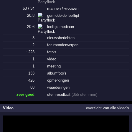
60 / 34
·
mannen / vrouwen
20.8
gemiddelde
leeftijd
20.6
leeftijd
mediaan
3
·
nieuwsberichten
2
·
forumonderwerpen
223
·
foto's
:
1
·
video
1
·
meeting
133
·
albumfoto's
426
·
opmerkingen
88
·
waarderingen
zeer goed
·
stemresultaat
(355 stemmen)
Video
overzicht van alle video's