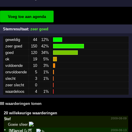
Voeg toe aan agenda
Stemresultaat:
zeer goed
geweldig
44
12%
zeer goed
150
42%
goed
120
34%
ok
19
5%
voldoende
10
3%
onvoldoende
5
1%
slecht
3
1%
zeer slecht
0
waardeloos
4
1%
88 waarderingen tonen
20 willekeurige waarderingen
$tef
2009-08-09
Goeie sfeer
*_­ [M]arcel [¿]*.­
2009-08-13