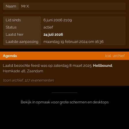
Naam
Mr X
Lid sinds
6 juni 2006 21:09
Status
actief
Laatst hier
24 juli 2026
Laatste aanpassing
maandag 19 februari 2024 om 16:36
Agenda
ical
·
archief
Laatst bezochte feest was op zaterdag 8 maart 2025:
Hellbound
,
Hemkade 48
,
Zaandam
toon archief, 127 evenementen
Bekijk in opmaak voor grote schermen en desktops