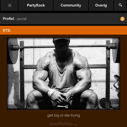
Jij
Partyflock
Community
Overig
🔍
Profiel
· 391798
RTD
get big or die trying
berichtenfoto →