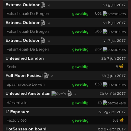
🎬
Extrema Outdoor
zo 9 jul 2017
4
602
Vakantiepark De Bergen
geweldig
🎬
Extrema Outdoor
za 8 jul 2017
4
606
Vakantiepark De Bergen
geweldig
🎬
Extrema Outdoor
vr 7 jul 2017
4
592
Vakantiepark De Bergen
geweldig
Unleashed London
za 3 jun 2017
Scala
geweldig
8
🎬
Full Moon Festival
za 3 jun 2017
2
648
Spaarnwoude De Ven
geweldig
🎬
Unleashed Amsterdam
za 6 mei 2017
2
83
WesterUnie
geweldig
L' Exposure
za 29 apr 2017
Factory 010
geweldig
161
HotSenses on board
do 27 apr 2017