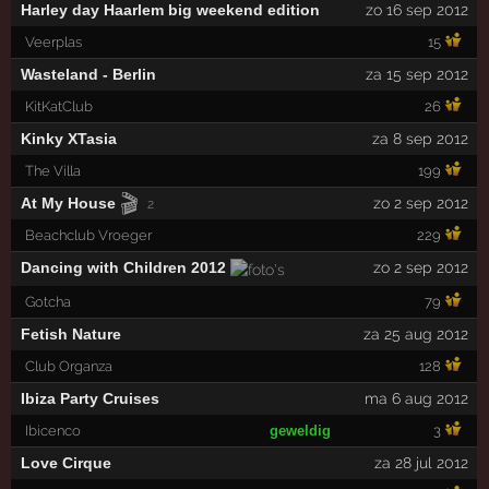
Harley day Haarlem big weekend edition
zo 16 sep 2012
Veerplas
15
Wasteland - Berlin
za 15 sep 2012
KitKatClub
26
Kinky XTasia
za 8 sep 2012
The Villa
199
🎬
At My House
zo 2 sep 2012
2
Beachclub Vroeger
229
Dancing with Children 2012
zo 2 sep 2012
Gotcha
79
Fetish Nature
za 25 aug 2012
Club Organza
128
Ibiza Party Cruises
ma 6 aug 2012
Ibicenco
geweldig
3
Love Cirque
za 28 jul 2012