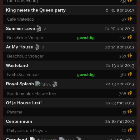
Club Rodenburg
234
King meets the Queen party
di 30 apr 2013
Café Waterloo
67
🎬
Summer Love
za 20 apr 2013
2
Beachclub Vroeger
geweldig
202
🎬
At My House
zo 14 apr 2013
2
Beachclub Vroeger
263
Wasteland
za 13 apr 2013
North Sea Venue
geweldig
361
🎬
Royal Splash
za 13 apr 2013
Sportcomplex Merwestein
708
Of je House lust!
za 23 mrt 2013
Panama
13
Centennium
za 16 mrt 2013
Partycentrum Players
20
🎬
Crazyland
za 2 mrt 2013