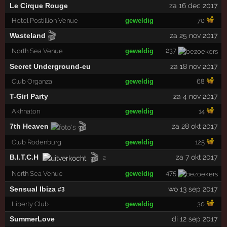
Le Cirque Rouge
za 16 dec 2017
Hotel Postillion Venue
geweldig
70
🎬
Wasteland
za 25 nov 2017
237
North Sea Venue
geweldig
Secret Underground-eu
za 18 nov 2017
Club Organza
geweldig
68
T-Girl Party
za 4 nov 2017
Akhnaton
geweldig
14
🎬
7th Heaven
za 28 okt 2017
Club Rodenburg
geweldig
125
🎬
B.I.T.C.H
za 7 okt 2017
2
475
North Sea Venue
geweldig
Sensual Ibiza
wo 13 sep 2017
#3
Liberty Club
geweldig
30
SummerLove
di 12 sep 2017