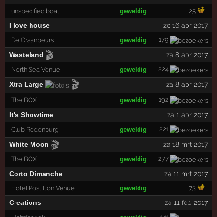
unspecified boat
geweldig
25
I love house
zo 16 apr 2017
179
De Graanbeurs
geweldig
🎬
Wasteland
za 8 apr 2017
224
North Sea Venue
geweldig
🎬
Xtra Large
za 8 apr 2017
192
The BOX
geweldig
It's Showtime
za 1 apr 2017
221
Club Rodenburg
geweldig
🎬
White Moon
za 18 mrt 2017
277
The BOX
geweldig
Corto Dimanche
za 11 mrt 2017
Hotel Postillion Venue
geweldig
73
Creations
za 11 feb 2017
141