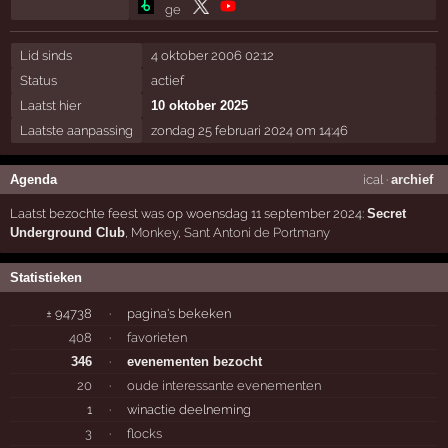
Lid sinds
4 oktober 2006 02:12
Status
actief
Laatst hier
10 oktober 2025
Laatste aanpassing
zondag 25 februari 2024 om 14:46
Agenda
ical
·
archief
Laatst bezochte feest was op woensdag 11 september 2024:
Secret
Underground Club
,
Monkey
,
Sant Antoni de Portmany
Statistieken
± 94738
·
pagina's bekeken
408
·
favorieten
346
·
evenementen bezocht
20
·
oude interessante evenementen
1
·
winactie deelneming
3
·
flocks