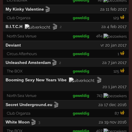
Lichtfabriek
geweldig
🎬
My Kinky Valentine
za 11 feb 2017
Club Organza
geweldig
129
🎬
B.I.T.C.H
za 4 feb 2017
2
484
North Sea Venue
geweldig
Deviant
vr 20 jan 2017
Circus Afterhours
geweldig
1
🎬
Unleashed Amsterdam
za 7 jan 2017
2
The BOX
geweldig
125
🎬
Booming Sexy New Years Vibe
zo 1 jan 2017
743
North Sea Venue
geweldig
🎬
Secret Underground.eu
za 17 dec 2016
Club Organza
geweldig
87
🎬
White Moon
za 19 nov 2016
3
407
The BOX
geweldig