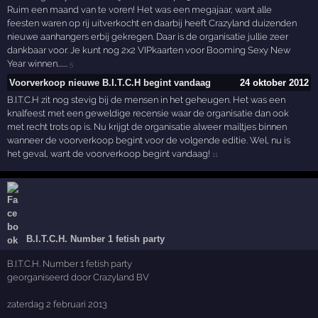
Ruim een maand van te voren! Het was een megajaar, want alle
feesten waren op rij uitverkocht en daarbij heeft Crazyland duizenden
nieuwe aanhangers erbij gekregen. Daar is de organisatie jullie zeer
dankbaar voor. Je kunt nog 2x2 VIPkaarten voor Booming Sexy New
Year winnen.......
5
Voorverkoop nieuwe B.I.T.C.H begint vandaag
24 oktober 2012
B.I.T.C.H zit nog stevig bij de mensen in het geheugen. Het was een
knalfeest met een geweldige recensie waar de organisatie dan ook
met recht trots op is. Nu krijgt de organisatie alweer mailtjes binnen
wanneer de voorverkoop begint voor de volgende editie. Wel, nu is
het geval, want de voorverkoop begint vandaag!
11
B.I.T.C.H. Number 1 fetish party
B.I.T.C.H. Number 1 fetish party
georganiseerd door Crazyland BV
zaterdag 2 februari 2013