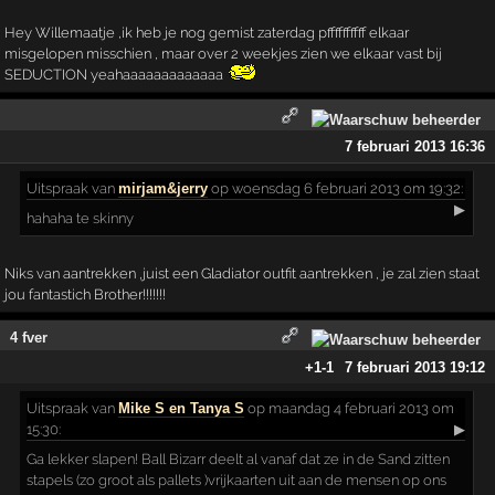
Hey Willemaatje ,ik heb je nog gemist zaterdag pffffffffff elkaar
misgelopen misschien , maar over 2 weekjes zien we elkaar vast bij
SEDUCTION yeahaaaaaaaaaaaaa
7 februari 2013 16:36
Uitspraak
van
mirjam&jerry
op woensdag 6 februari 2013 om 19:32:
▶
hahaha te skinny
Niks van aantrekken ,juist een Gladiator outfit aantrekken , je zal zien staat
jou fantastich Brother!!!!!!!
4 fver
+1
-1
7 februari 2013 19:12
Uitspraak
van
Mike S en Tanya S
op maandag 4 februari 2013 om
15:30:
▶
Ga lekker slapen! Ball Bizarr deelt al vanaf dat ze in de Sand zitten
stapels (zo groot als pallets )vrijkaarten uit aan de mensen op ons