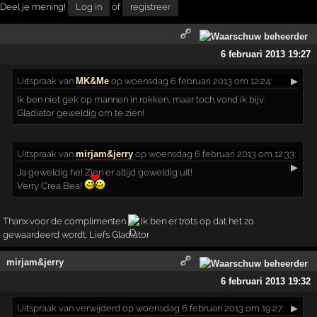
Deel je mening!
Log in
of
registreer
6 februari 2013 19:27
Uitspraak
van
MK&Me
op woensdag 6 februari 2013 om 12:24:
▶
Ik ben niet gek op mannen in rokken, maar toch vond ik bijv.
Gladiator geweldig om te zien!
Uitspraak
van
mirjam&jerry
op woensdag 6 februari 2013 om 12:33:
▶
Ja geweldig he! Zien er altijd geweldig uit!
Verry Crea Bea!
Thanx voor de complimenten
Ik ben er trots op dat het zo
gewaardeerd wordt. Liefs Gladiator
mirjam&jerry
6 februari 2013 19:32
Uitspraak
van verwijderd op woensdag 6 februari 2013 om 19:27:
▶