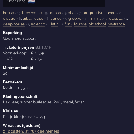
🇳🇱
Nederland
house
,
tech house
,
techno
,
club
,
progressive trance
,
× 15
× 9
× 9
× 7
× 7
electro
,
tribal house
,
trance
,
groove
,
minimal
,
classics
,
× 6
× 6
× 5
× 4
× 2
× 1
deep house
,
eclectic
,
latin
,
funk
,
lounge
,
oldschool
,
psytrance
× 1
× 1
× 1
Beperking
Geen heren alleen.
Tickets & prijzen
B.I.T.C.H
Voorverkoop:
€
36
,75
VIP:
€
48
,-
Minimumleeftijd
20
Bezoekers
Maximaal 3500.
Kledingvoorschrift
Lak, leer, rubber, burlesque, PVC, metal, fetish
Kluisjes
Er zijn kluisjes aanwezig.
Winacties (gesloten)
2× 2 gastenlijst: 783 deelnemers