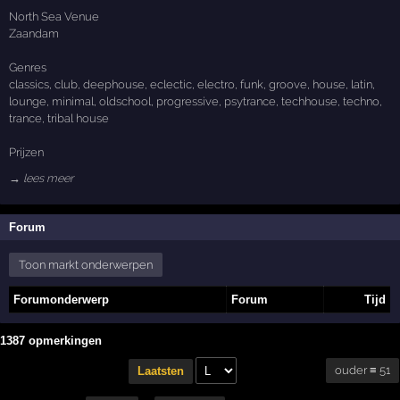
North Sea Venue
Zaandam
Genres
classics, club, deephouse, eclectic, electro, funk, groove, house, latin,
lounge, minimal, oldschool, progressive, psytrance, techhouse, techno,
trance, tribal house
Prijzen
→ lees meer
Forum
Toon markt onderwerpen
Forumonderwerp
Forum
Tijd
1387 opmerkingen
ouder ≡ 51
Laatsten