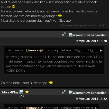
Niet teveel bedekken, dan kan ik niet meer aan die strakke sixpack
voelen
Enne aub geen helm, erbij, auw alhoewel misschien handig voor de
feesten waar we ons moeten gedragen
Maar lijkt me wel superrr staan outfit van Gladiator
laatste aanpassing
9 februari 2013 06:30
9 februari 2013 13:30
Uitspraak
van
@marc-o@
op vrijdag 8 februari 2013 om 21:23:
▶
het was gewoon super , en ik las net een super idee om een BITCH
in de zomer maanden te houden voordeel 1 we hoeven niet lang te
wachten tot oktober en 2 je kan met mooi weer buiten relaxen
IK ZEG DOEN
Zo mee eens. Meer Bitch per jaar
Miss 4Play
9 februari 2013 13:32
Uitspraak
van
@marc-o@
op vrijdag 8 februari 2013 om 21:23:
▶