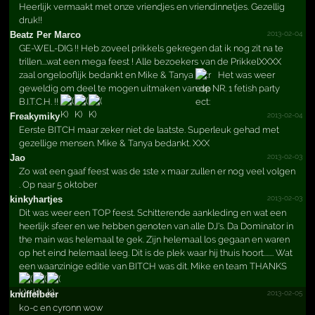
Heerlijk vermaakt met onze vriendjes en vriendinnetjes. Gezellig
druk!!
2013-02-04
Beatz Per Marco
GE-WEL-DIG !! Heb zoveel prikkels gekregen dat ik nog zit na te
trillen....wat een mega feest ! Alle bezoekers van de PrikkelXXXX
zaal ongelooflijk bedankt en Mike & Tanya
Het was weer
geweldig om deel te mogen uitmaken van de NR. 1 fetish party
B.I.T.C.H. !!
2013-02-04
Freakymiky
Eerste BITCH maar zeker niet de laatste. Superleuk gehad met
gezellige mensen. Mike & Tanya bedankt. XXX
2013-02-03
Jao
Zo wat een gaaf feest was de 1ste x maar zullen er nog veel volgen
. Op naar 5 oktober
2013-02-03
kinkyhartjes
Dit was weer een TOP feest. Schitterende aankleding en wat een
heerlijk sfeer en we hebben genoten van alle DJ's. Da Dominator in
the main was helemaal te gek. Zijn helemaal los gegaan en waren
op het eind helemaal leeg. Dit is de plek waar hij thuis hoort....... Wat
een waanzinige editie van BITCH was dit. Mike en team THANKS
2013-02-05
knuffelbeer
ko-c en cyronn wow