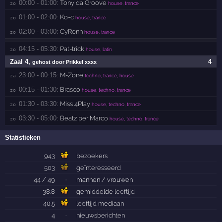
00:00 - 01:00:
Tony da Groove
zo 
house, trance
01:00 - 02:00:
Ko-c
zo 
house, trance
02:00 - 03:00:
CyRonn
zo 
house, trance
04:15 - 05:30:
Pat-trick
zo 
house, latin
Zaal 4
,
4
gehost door Prikkel xxxx
23:00 - 00:15:
M-Zone
za 
techno, trance, house
00:15 - 01:30:
Brasco
zo 
house, techno, trance
01:30 - 03:30:
Miss 4Play
zo 
house, techno, trance
03:30 - 05:00:
Beatz per Marco
zo 
house, techno, trance
Statistieken
943
bezoekers
503
geïnteresseerd
44 / 49
·
mannen / vrouwen
38.8
gemiddelde
leeftijd
40.5
leeftijd
mediaan
4
·
nieuwsberichten