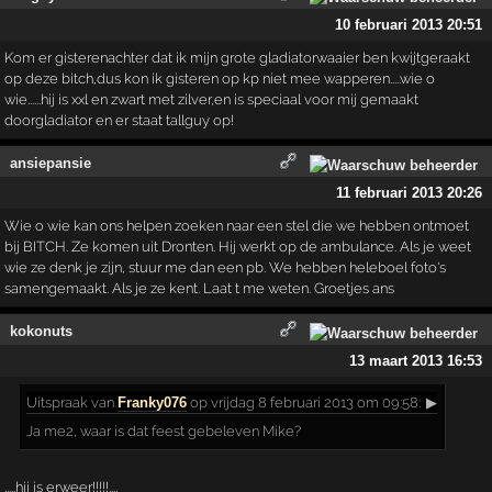
10 februari 2013 20:51
Kom er gisterenachter dat ik mijn grote gladiatorwaaier ben kwijtgeraakt
op deze bitch,dus kon ik gisteren op kp niet mee wapperen.....wie o
wie......hij is xxl en zwart met zilver,en is speciaal voor mij gemaakt
doorgladiator en er staat tallguy op!
ansiepansie
11 februari 2013 20:26
Wie o wie kan ons helpen zoeken naar een stel die we hebben ontmoet
bij BITCH. Ze komen uit Dronten. Hij werkt op de ambulance. Als je weet
wie ze denk je zijn, stuur me dan een pb. We hebben heleboel foto's
samengemaakt. Als je ze kent. Laat t me weten. Groetjes ans
kokonuts
13 maart 2013 16:53
Uitspraak
van
Franky076
op vrijdag 8 februari 2013 om 09:58:
▶
Ja me2, waar is dat feest gebeleven Mike?
.....hij is erweer!!!!!....