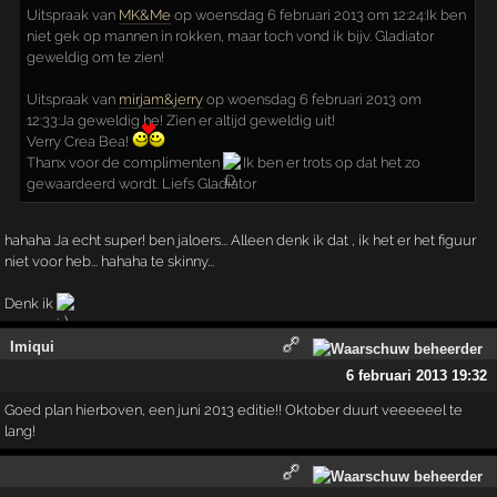
Uitspraak van
MK&Me
op woensdag 6 februari 2013 om 12:24:Ik ben
niet gek op mannen in rokken, maar toch vond ik bijv. Gladiator
geweldig om te zien!
Uitspraak van
mirjam&jerry
op woensdag 6 februari 2013 om
12:33:Ja geweldig he! Zien er altijd geweldig uit!
Verry Crea Bea!
Thanx voor de complimenten
Ik ben er trots op dat het zo
gewaardeerd wordt. Liefs Gladiator
hahaha Ja echt super! ben jaloers... Alleen denk ik dat , ik het er het figuur
niet voor heb... hahaha te skinny...
Denk ik
Imiqui
6 februari 2013 19:32
Goed plan hierboven, een juni 2013 editie!! Oktober duurt veeeeeel te
lang!