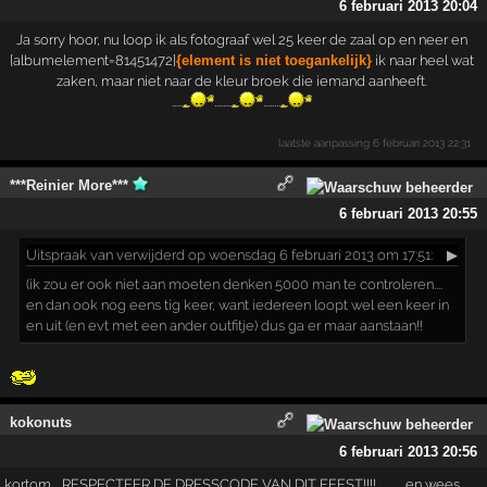
6 februari 2013 20:04
Ja sorry hoor, nu loop ik als fotograaf wel 25 keer de zaal op en neer en
[albumelement=81451472]
{element is niet toegankelijk}
ik naar heel wat
zaken, maar niet naar de kleur broek die iemand aanheeft.
.....
........
........
laatste aanpassing
6 februari 2013 22:31
***Reinier More***
6 februari 2013 20:55
Uitspraak
van verwijderd op woensdag 6 februari 2013 om 17:51:
▶
(ik zou er ook niet aan moeten denken 5000 man te controleren....
en dan ook nog eens tig keer, want iedereen loopt wel een keer in
en uit (en evt met een ander outfitje) dus ga er maar aanstaan!!
kokonuts
6 februari 2013 20:56
kortom.....RESPECTEER DE DRESSCODE VAN DIT FEEST!!!! ............en wees