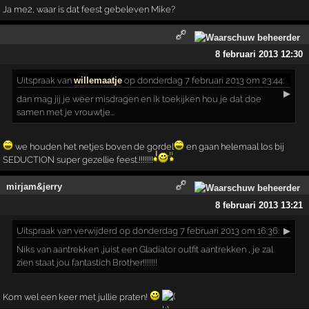
Ja me2, waar is dat feest gebeleven Mike?
8 februari 2013 12:30
Uitspraak
van
willemaatje
op donderdag 7 februari 2013 om 23:44:
▶
dan mag jij je weer misdragen en ik toekijken hou je dat doe
samen met je vrouwtje...
we houden het netjes boven de gordel
en gaan helemaal los bij
SEDUCTION super gezellie feest.!!!!!!!
mirjam&jerry
8 februari 2013 13:21
Uitspraak
van verwijderd op donderdag 7 februari 2013 om 16:36:
▶
Niks van aantrekken ,juist een Gladiator outfit aantrekken , je zal
zien staat jou fantastich Brother!!!!!!!
Kom wel een keer met jullie praten!