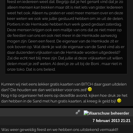
feest en iedereen weet dat. Begrijp dat je het genant vind dat je zo
alleen mensen kan trekken maar dit is niet iets van gister. Iedereen
weet het ook. Alleen nu praten er veel meer mensen over en deze
keer weten we ook wie jullie gestuurd hebben om ze uit de delen.
Portiers in de Hemkade hebben hun werk goed gedaan zaterdag.
Deze mensen krijgen ook een mailtje van ons dat ze niet meer op
de feesten van ons en ook niet meer in de Hemkade aanwezig
mogen zijn. Geen een feest. De eigenaar van de Hemkade zit er
ook boven op. Wat denk je wat de eigenaar van de Sand vind als er
daar duizenden vrijkaaten van de Hemkade worden uitgedeeld?
Zal die echt niet blij mee zijn. Dat jullie al deze vrijkaarten uit willen
delen moet je zelf weten. Al deel je ze uit bij de Boni , maar niet in
onze toko. Dat is ons beleid.
Kunnen wij niet eens lekker gratis kaarten van BITCH daar gaan uitdelen
dan? Die houden we dan wel lekker voor ons zelf
Nog n tip organiseer het eens op dezelfde avond, kijken hoe druk ze het
dan hebben in de Sand met hun gratis kaarten, al kreeg ik geld bij!
7 februari 2013 21:21
Was weer geweldig feest en we hebben ons uitstekend vermaakt!!