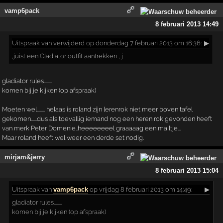
vamp6pack
8 februari 2013 14:49
Uitspraak
van verwijderd op donderdag 7 februari 2013 om 16:36:
▶
,juist een Gladiator outfit aantrekken , j
gladiator rules........
komen bij je kijken (op afspraak)
Moeten wel........ helaas is roland zijn lerenrok niet meer boven tafel
gekomen......dus als toevallig iemand nog een heren rok gevonden heeft
van merk Peter Domenie..heeeeeeeel graaaaag een mailtje...
Maar roland heeft wel weer een derde set nodig.
mirjam&jerry
8 februari 2013 15:04
Uitspraak
van
vamp6pack
op vrijdag 8 februari 2013 om 14:49:
▶
gladiator rules........
komen bij je kijken (op afspraak)