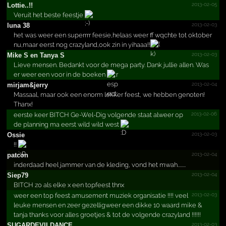
2013-02-05
Lottie..!!
Veruit het beste feestje
2013-02-03
luna 38
het was weer een superrrr feesie,helaas weer ff wqchte tot oktober
nu,maar eerst nog crazyland,ook zin in yihaaa!!
2013-02-03
Mike S en Tanya S
Lieve mensen. Bedankt voor de mega party. Dank jullie allen. Was
er weer een voor in de boeken
2013-02-04
mirjam&jerry
Massaal, maar ook een enorm lekker feest, we hebben genoten!
Thanx!
2013-02-06
eerste keer BITCH Ge-Wel-Dig volgende staat alweer op
de planning ma eerst wild wild west
2013-02-03
Ossie
!!
2013-02-04
patcon
inderdaad heel jammer van de kleding, vond het mwah........
2013-02-04
Siep79
BITCH zo als elke x een topfeest thnx
2013-02-03
weer een top feest amusement muziek organisatie !!!! veel
leuke mensen en zeer gezelligweer een dikke 10 waard mike &
tanja thanks voor alles groetjes & tot de volgende crazyland !!!!!!
2013-02-03
SUGARD­EVILDA­NCE