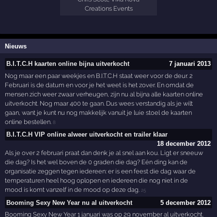
Creations Events
Nieuws
B.I.T.C.H kaarten online bijna uitverkocht
7 januari 2013
Nog maar een paar weekjes en B.I.T.C.H staat weer voor de deur. 2
Februari is de datum en voor je het weet is het zover. En omdat de
mensen zich weer zwaar verheugen, zijn nu al bijna alle kaarten online
uitverkocht. Nog maar 400 te gaan. Dus wees verstandig als je wilt
gaan, want je kunt nu nog makkelijk vanuit je luie stoel de kaarten
online bestellen.
8
B.I.T.C.H VIP online alweer uitverkocht en trailer klaar
18 december 2012
Als je over 2 februari praat dan denk je al snel aan kou. Ligt er sneeuw
die dag? Is het wel boven de 0 graden die dag? Eén ding kan de
organisatie zeggen tegen iedereen: er is een feest die dag waar de
temperaturen heel hoog oplopen en iedereen die nog niet in de
mood is komt vanzelf in de mood op deze dag.
25
Booming Sexy New Year nu al uitverkocht
5 december 2012
Booming Sexy New Year 1 januari was op 29 november al uitverkocht.