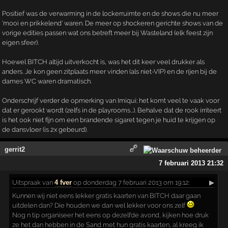
Positief was de verwarming in de lockerruimte en de shows die nu meer
'mooi en prikkelend' waren. De meer op shockeren gerichte shows van de
vorige edities passen wat ons betreft meer bij Wasteland (elk feest zijn
eigen sfeer).
Hoewel BITCH altijd uitverkocht is, was het dit keer veel drukker als
anders. Je kon geen zitplaats meer vinden (als niet-VIP) en de rijen bij de
dames WC waren dramatisch.
Onderschrijf verder de opmerking van Imiqui; het komt veel te vaak voor
dat er gerookt wordt (zelfs in de playrooms...). Behalve dat de rook irriteert
is het ook niet fijn om een brandende sigaret tegen je huid te krijgen op
de dansvloer (is 2x gebeurd).
gerrit2
7 februari 2013 21:32
Uitspraak
van
4 fver
op donderdag 7 februari 2013 om 19:12:
▶
Kunnen wij niet eens lekker gratis kaarten van BITCH daar gaan
uitdelen dan? Die houden we dan wel lekker voor ons zelf
Nog n tip organiseer het eens op dezelfde avond, kijken hoe druk
ze het dan hebben in de Sand met hun gratis kaarten, al kreeg ik