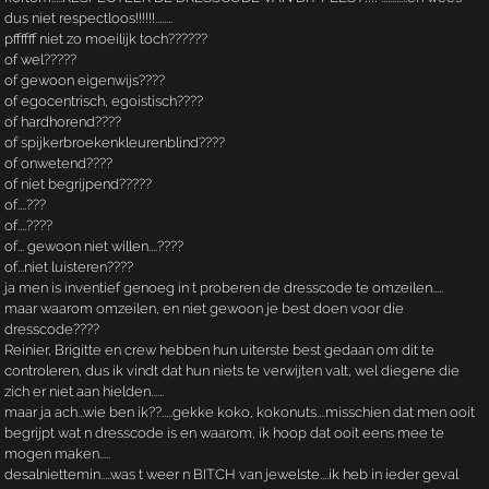
dus niet respectloos!!!!!!........
pffffff niet zo moeilijk toch??????
of wel?????
of gewoon eigenwijs????
of egocentrisch, egoistisch????
of hardhorend????
of spijkerbroekenkleurenblind????
of onwetend????
of niet begrijpend?????
of....???
of....????
of... gewoon niet willen....????
of...niet luisteren????
ja men is inventief genoeg in t proberen de dresscode te omzeilen.....
maar waarom omzeilen, en niet gewoon je best doen voor die
dresscode????
Reinier, Brigitte en crew hebben hun uiterste best gedaan om dit te
controleren, dus ik vindt dat hun niets te verwijten valt, wel diegene die
zich er niet aan hielden......
maar ja ach...wie ben ik??.....gekke koko, kokonuts....misschien dat men ooit
begrijpt wat n dresscode is en waarom, ik hoop dat ooit eens mee te
mogen maken.....
desalniettemin.....was t weer n BITCH van jewelste....ik heb in ieder geval