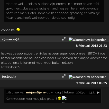
Moeten wel........ helaas is roland zijn lerenrok niet meer boven tafel
gekomen......dus als toevallig iemand nog een heren rok gevonden
heeft van merk Peter Domenie..heeeeeeeel graaaaag een mailtje...
Maar roland heeft wel weer een derde set nodig.
Zonde he!
@marc-o@
8 februari 2013 21:23
het was gewoon super , en ik las net een super idee om een BITCH in de
zomer maanden te houden voordeel 1 we hoeven niet lang te wachten tot
oktober en 2 je kan met mooi weer buiten relaxen
IK ZEG DOEN
justpaula
9 februari 2013 06:25
Uitspraak
van
mirjam&jerry
op vrijdag 8 februari 2013 om 13:21:
▶
Kom wel een keer met jullie praten!