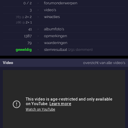
0 / 2
·
forumonderwerpen
3
·
video's
2× 2
·
winacties
783 @
2× 1
286 @
41
·
albumfoto's
1387
·
opmerkingen
79
·
waarderingen
geweldig
·
stemresultaat
(291 stemmen)
Video
overzicht van alle video's