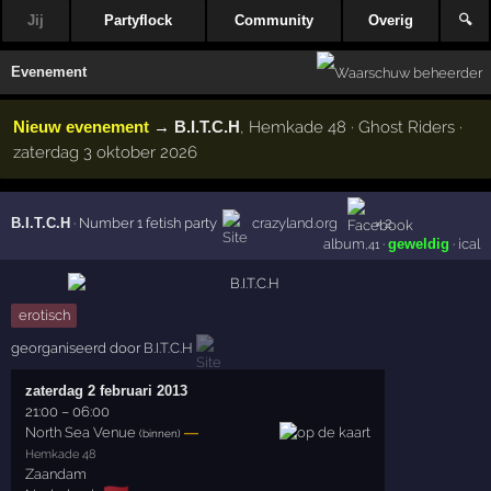
Jij
Partyflock
Community
Overig
🔍
Evenement
Nieuw evenement
→
B.I.T.C.H
, Hemkade 48 · Ghost Riders ·
zaterdag 3 oktober 2026
B.I.T.C.H
·
Number 1 fetish party
crazyland.org
× 2
album
·
geweldig
·
ical
,41
erotisch
georganiseerd door
B.I.T.C.H
zaterdag 2 februari 2013
21:00
–
06:00
North Sea Venue
—
(binnen)
Hemkade 48
Zaandam