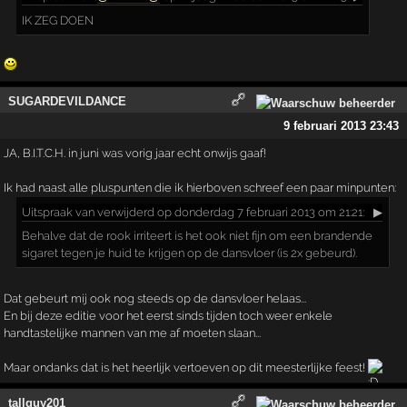
IK ZEG DOEN
SUGARDEVILDANCE
9 februari 2013 23:43
JA, B.I.T.C.H. in juni was vorig jaar echt onwijs gaaf!
Ik had naast alle pluspunten die ik hierboven schreef een paar minpunten:
Uitspraak
van verwijderd op donderdag 7 februari 2013 om 21:21:
▶
Behalve dat de rook irriteert is het ook niet fijn om een brandende
sigaret tegen je huid te krijgen op de dansvloer (is 2x gebeurd).
Dat gebeurt mij ook nog steeds op de dansvloer helaas...
En bij deze editie voor het eerst sinds tijden toch weer enkele
handtastelijke mannen van me af moeten slaan...
Maar ondanks dat is het heerlijk vertoeven op dit meesterlijke feest!
tallguy201