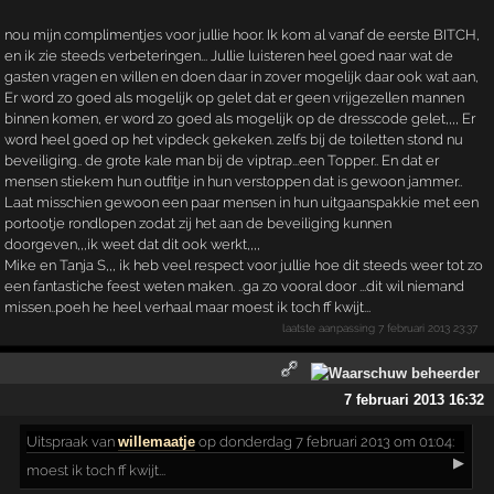
nou mijn complimentjes voor jullie hoor. Ik kom al vanaf de eerste BITCH,
en ik zie steeds verbeteringen... Jullie luisteren heel goed naar wat de
gasten vragen en willen en doen daar in zover mogelijk daar ook wat aan,
Er word zo goed als mogelijk op gelet dat er geen vrijgezellen mannen
binnen komen, er word zo goed als mogelijk op de dresscode gelet,,,, Er
word heel goed op het vipdeck gekeken. zelfs bij de toiletten stond nu
beveiliging.. de grote kale man bij de viptrap...een Topper.. En dat er
mensen stiekem hun outfitje in hun verstoppen dat is gewoon jammer..
Laat misschien gewoon een paar mensen in hun uitgaanspakkie met een
portootje rondlopen zodat zij het aan de beveiliging kunnen
doorgeven,,,ik weet dat dit ook werkt,,,,
Mike en Tanja S,,, ik heb veel respect voor jullie hoe dit steeds weer tot zo
een fantastiche feest weten maken. ..ga zo vooral door ...dit wil niemand
missen..poeh he heel verhaal maar moest ik toch ff kwijt...
laatste aanpassing
7 februari 2013 23:37
7 februari 2013 16:32
Uitspraak
van
willemaatje
op donderdag 7 februari 2013 om 01:04:
▶
moest ik toch ff kwijt...