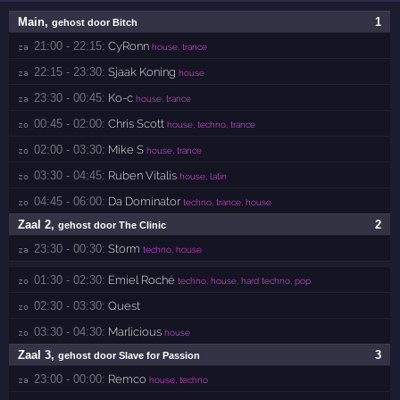
Main
,
1
gehost door Bitch
21:00 - 22:15:
CyRonn
za 
house, trance
22:15 - 23:30:
Sjaak Koning
za 
house
23:30 - 00:45:
Ko-c
za 
house, trance
00:45 - 02:00:
Chris Scott
zo 
house, techno, trance
02:00 - 03:30:
Mike S
zo 
house, trance
03:30 - 04:45:
Ruben Vitalis
zo 
house, latin
04:45 - 06:00:
Da Dominator
zo 
techno, trance, house
Zaal 2
,
2
gehost door The Clinic
23:30 - 00:30:
Storm
za 
techno, house
01:30 - 02:30:
Emiel Roché
zo 
techno, house, hard techno, pop
02:30 - 03:30:
Quest
zo 
03:30 - 04:30:
Marlicious
zo 
house
Zaal 3
,
3
gehost door Slave for Passion
23:00 - 00:00:
Remco
za 
house, techno