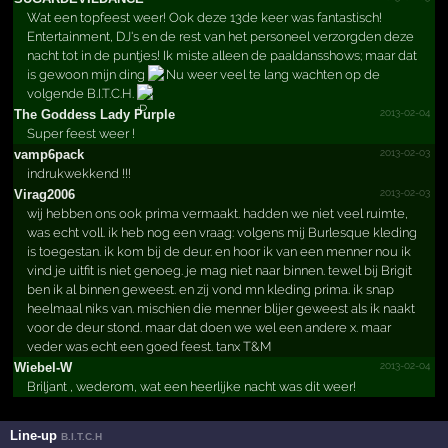
Wat een topfeest weer! Ook deze 13de keer was fantastisch!
Entertainment, DJ's en de rest van het personeel verzorgden deze
nacht tot in de puntjes! Ik miste alleen de paaldansshows; maar dat
is gewoon mijn ding
Nu weer veel te lang wachten op de
volgende B.I.T.C.H.
2013-02-04
The Goddess Lady Purple
Super feest weer !
2013-02-03
vamp6pack
indrukwekkend !!!
2013-02-03
Virag2006
wij hebben ons ook prima vermaakt. hadden we niet veel ruimte,
was echt voll. ik heb nog een vraag: volgens mij Burlesque kleding
is toegestan. ik kom bij de deur. en hoor ik van een menner nou ik
vind je uitfit is niet genoeg. je mag niet naar binnen. tewel bij Brigit
ben ik al binnen geweest. en zij vond mn kleding prima. ik snap
heelmaal niks van. mischien die menner blijer geweest als ik naakt
voor de deur stond. maar dat doen we wel een andere x. maar
veder was echt een goed feest. tanx T&M
2013-02-04
Wiebel-W
Briljant , wederom, wat een heerlijke nacht was dit weer!
Line-up
B.I.T.C.H