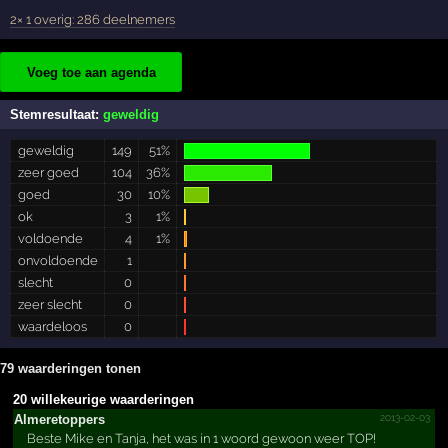
2× 1 overig: 286 deelnemers
Voeg toe aan agenda
Stemresultaat:
geweldig
geweldig
149
51%
zeer goed
104
36%
goed
30
10%
ok
3
1%
voldoende
4
1%
onvoldoende
1
slecht
0
zeer slecht
0
waardeloos
0
79 waarderingen tonen
20 willekeurige waarderingen
2013-02-03
Almere­topper­s
Beste Mike en Tanja, het was in 1 woord gewoon weer TOP!