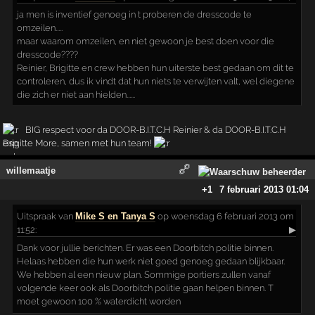
ja men is inventief genoeg in t proberen de dresscode te
omzeilen.....
maar waarom omzeilen, en niet gewoon je best doen voor die
dresscode????
Reinier, Brigitte en crew hebben hun uiterste best gedaan om dit te
controleren, dus ik vindt dat hun niets te verwijten valt, wel diegene
die zich er niet aan hielden......
BIG respect voor da DOOR-B.I.T.C.H Reinier & da DOOR-B.I.T.C.H
Brigitte More, samen met hun team!
willemaatje
+1
7 februari 2013 01:04
Uitspraak
van
Mike S en Tanya S
op woensdag 6 februari 2013 om
11:52:
▶
Dank voor jullie berichten. Er was een Doorbitch politie binnen.
Helaas hebben die hun werk niet goed genoeg gedaan blijkbaar.
We hebben al een nieuw plan. Sommige portiers zullen vanaf
volgende keer ook als Doorbitch politie gaan helpen binnen. T
moet gewoon 100 % waterdicht worden