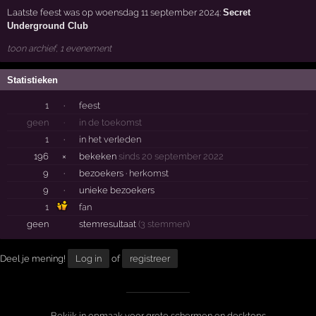
Laatste feest was op woensdag 11 september 2024:
Secret
Underground Club
toon archief, 1 evenement
Statistieken
1
·
feest
geen
·
in de toekomst
1
·
in het verleden
196
×
bekeken
sinds 20 september 2022
9
·
bezoekers ·
herkomst
9
·
unieke bezoekers
1
fan
geen
stemresultaat
(3 stemmen)
Deel je mening!
Log in
of
registreer
Bekijk in opmaak voor grote schermen en desktops