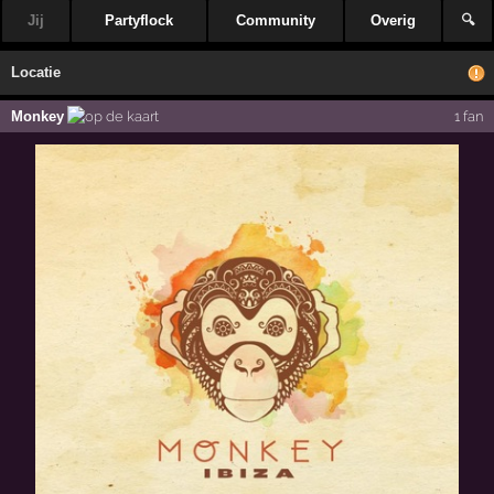
Jij
Partyflock
Community
Overig
🔍
Locatie
Monkey
1 fan