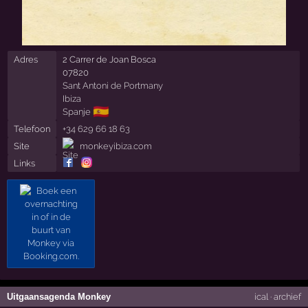
Adres
2 Carrer de Joan Bosca
07820
Sant Antoni de Portmany
Ibiza
🇪🇸
Spanje
Telefoon
+34 629 66 18 63
Site
monkeyibiza.com
Links
Uitgaansagenda Monkey
ical
·
archief