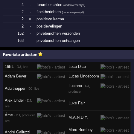
4
·
forumberichten
(
onderwerpenlijst
)
2
·
flockberichten
(
onderwerpenlijst
)
2
×
positieve karma
2
·
positievelingen
152
·
privéberichten verzonden
168
·
privéberichten ontvangen
Favoriete artiesten
16BL
Loco Dice
· DJ, live
Adam Beyer
Lucas Lindeboom
Luciano
· DJ,
Adultnapper
· DJ, live
producer
Alex Under
· DJ,
Luke Fair
live
Âme
· DJ, producer,
M.A.N.D.Y.
live
Marc Romboy
·
André Galluzzi