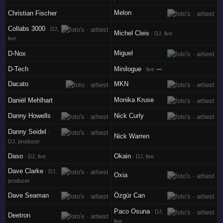
Melon
Christian Fischer
Collabs 3000
· DJ,
Michel Cleis
· DJ, live
live
Miguel
D-Nox
D-Tech
Minilogue
—
· live
Dacato
MKN
Monika Kruse
Daniël Mehlhart
Danny Howells
Nick Curly
Danny Seidel
·
Nick Warren
DJ, producer
Daso
Okain
· DJ, live
· DJ, live
Dave Clarke
· DJ,
Oxia
producer
Dave Seaman
Özgür Can
Paco Osuna
· DJ,
Deetron
live