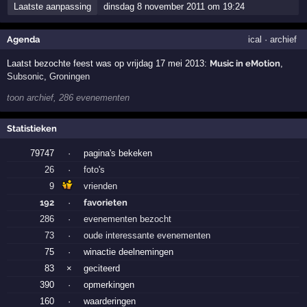
Laatste aanpassing
dinsdag 8 november 2011 om 19:24
Agenda
ical
·
archief
Laatst bezochte feest was op vrijdag 17 mei 2013:
Music in eMotion
,
Subsonic
,
Groningen
toon archief, 286 evenementen
Statistieken
79747
·
pagina's bekeken
26
·
foto's
9
vrienden
192
·
favorieten
286
·
evenementen bezocht
73
·
oude interessante evenementen
75
·
winactie deelnemingen
83
×
geciteerd
390
·
opmerkingen
160
·
waarderingen