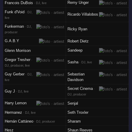
Remy Unger
Francois DuBois
· DJ, live
Funk d'Void
· DJ,
Ricardo Villalobos
live
Funkerman
· DJ,
Ricky Ryan
producer
G.A.B.Y
Robert Dietz
Sandeep
Glenn Morrison
Gregor Tresher
·
Sasha
· DJ, live
DJ, producer, live
Guy Gerber
Sebastian
· DJ,
Davidson
live
Secret Cinema
·
Guy J
· DJ, live
DJ, producer
Harry Lemon
Senjal
Hermanez
Seth Troxler
· DJ, live
Hernán Cattáneo
Sharam
· DJ, producer
Hesz
Shaun Reeves