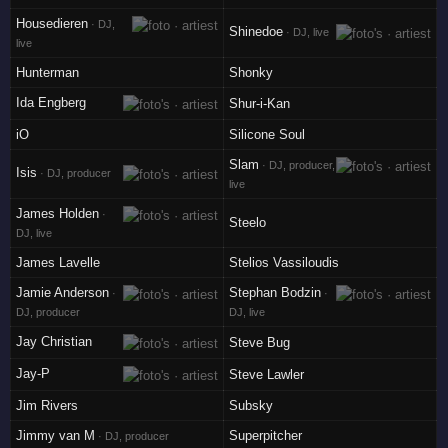
Housedieren
· DJ,
Shinedoe
· DJ, live
live
Hunterman
Shonky
Ida Engberg
Shur-i-Kan
iO
Silicone Soul
Slam
· DJ, producer,
Isis
· DJ, producer
live
James Holden
·
Steelo
DJ, live
James Lavelle
Stelios Vassiloudis
Jamie Anderson
Stephan Bodzin
·
·
DJ, producer
DJ, live
Jay Christian
Steve Bug
Jay-P
Steve Lawler
Jim Rivers
Subsky
Jimmy van M
Superpitcher
· DJ, producer