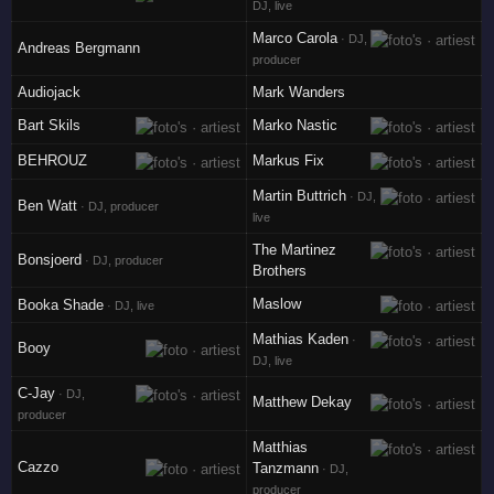
DJ, live
Marco Carola
· DJ,
Andreas Bergmann
producer
Audiojack
Mark Wanders
Bart Skils
Marko Nastic
BEHROUZ
Markus Fix
Martin Buttrich
· DJ,
Ben Watt
· DJ, producer
live
The Martinez
Bonsjoerd
· DJ, producer
Brothers
Maslow
Booka Shade
· DJ, live
Mathias Kaden
·
Booy
DJ, live
C-Jay
· DJ,
Matthew Dekay
producer
Matthias
Cazzo
Tanzmann
· DJ,
producer