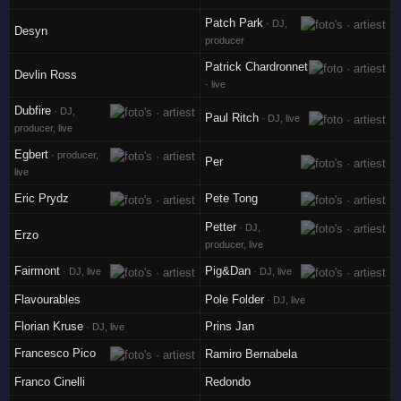
Patch Park
· DJ,
Desyn
producer
Patrick Chardronnet
Devlin Ross
· live
Dubfire
· DJ,
Paul Ritch
· DJ, live
producer, live
Egbert
· producer,
Per
live
Eric Prydz
Pete Tong
Petter
· DJ,
Erzo
producer, live
Fairmont
Pig&Dan
· DJ, live
· DJ, live
Flavourables
Pole Folder
· DJ, live
Florian Kruse
Prins Jan
· DJ, live
Francesco Pico
Ramiro Bernabela
Franco Cinelli
Redondo