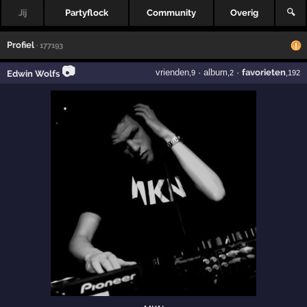
Jij
Partyflock
Community
Overig
🔍
Profiel
· 177193
📷
vrienden
·
album
·
favorieten
Edwin Wolfs
,9
,2
,192