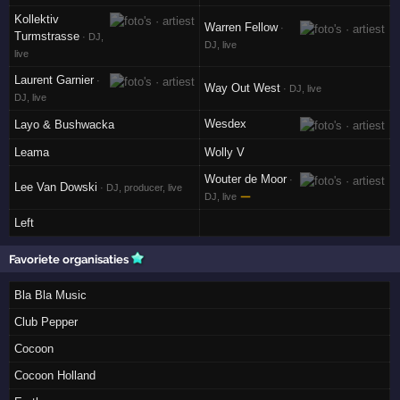
Kollektiv
Warren Fellow
·
Turmstrasse
· DJ,
DJ, live
live
Laurent Garnier
·
Way Out West
· DJ, live
DJ, live
Wesdex
Layo & Bushwacka
Leama
Wolly V
Wouter de Moor
·
Lee Van Dowski
· DJ, producer, live
—
DJ, live
Left
Favoriete organisaties
Bla Bla Music
Club Pepper
Cocoon
Cocoon Holland