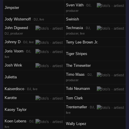
Sven Väth
· DJ,
Jimpster
producer
Jody Wisternoff
Swinish
· DJ, live
John Digweed
Technasia
·
· DJ,
DJ, producer
producer, live
Johnny D
Terry Lee Brown Jr.
· DJ, live
Joris Voorn
· DJ,
Tiger Stripes
live
Josh Wink
The Timewriter
Timo Maas
· DJ,
Julietta
producer
Tobi Neumann
Kaiserdisco
· DJ, live
Karotte
Tom Clark
Trentemøller
· DJ,
Kasey Taylor
live
Koen Lebens
· DJ,
Wally Lopez
live