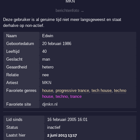
MKN
berichtenfoto →
Deze gebruiker is al geruime tijd niet meer langsgeweest en staat
derhalve op non-actief.
Naam
Edwin
Geboortedatum
20 februari 1986
Leeftijd
40
Geslacht
man
Geaardheid
hetero
Relatie
nee
Artiest
MKN
Favoriete genres
house
,
progressive trance
,
tech house
,
techno
house, techno, trance
Favoriete site
djmkn.nl
Lid sinds
16 februari 2005 16:01
Status
inactief
Laatst hier
2 juni 2013 13:17