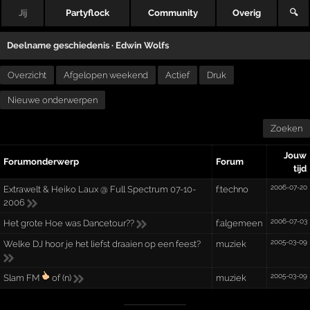
Jij
Partyflock
Community
Overig
🔍
Deelname geschiedenis ·
Edwin Wolfs
Overzicht
Afgelopen weekend
Actief
Druk
Nieuwe onderwerpen
Zoeken
Jouw
Forumonderwerp
Forum
tijd
2006-07-20
Extrawelt & Heiko Laux @ Full Spectrum 07-10-
f:techno
2006
2006-07-03
Het grote Hoe was Dancetour??
f:algemeen
2005-03-09
Welke DJ hoor je het liefst draaien op een feest?
muziek
2005-03-09
Slam FM
of (n)
muziek