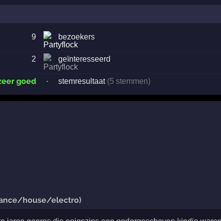
9
bezoekers
2
geïnteresseerd
zeer goed
·
stemresultaat
(5 stemmen)
rance/house/electro)