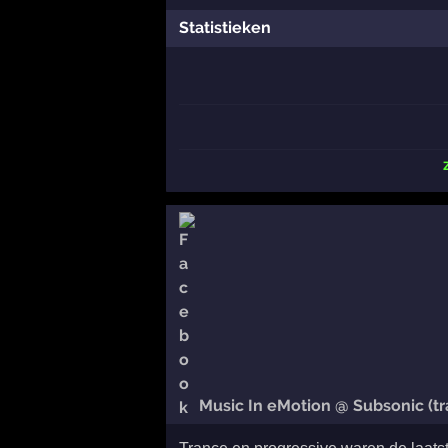
Statistieken
Music In eMotion @ Subsonic (t