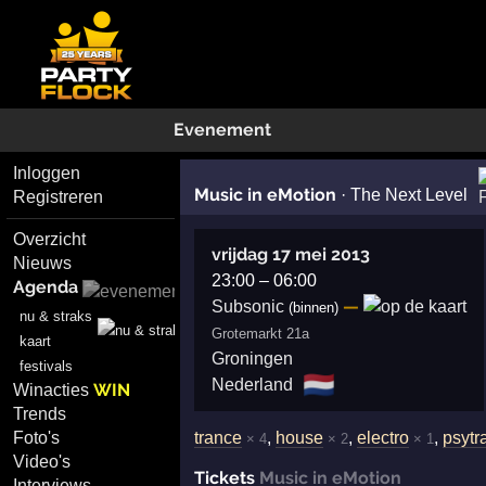
Evenement
Inloggen
Music in eMotion
·
The Next Level
Registreren
Overzicht
vrijdag 17 mei 2013
Nieuws
23:00
–
06:00
Agenda
—
Subsonic
(binnen)
nu & straks
Grotemarkt 21a
kaart
Groningen
festivals
🇳🇱
Nederland
WIN
Winacties
Trends
trance
,
house
,
electro
,
psytr
Foto's
× 4
× 2
× 1
Video's
Tickets
Music in eMotion
Interviews