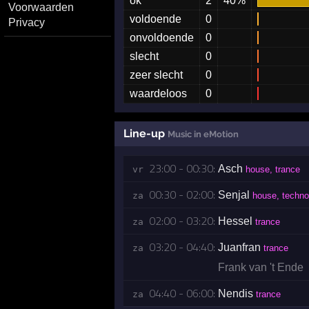
ok
2
40%
Voorwaarden
voldoende
0
Privacy
onvoldoende
0
slecht
0
zeer slecht
0
waardeloos
0
Line-up
Music in eMotion
23:00 - 00:30:
Asch
vr 
house, trance
00:30 - 02:00:
Senjal
za 
house, techno
02:00 - 03:20:
Hessel
za 
trance
03:20 - 04:40:
Juanfran
za 
trance
Frank van 't Ende
04:40 - 06:00:
Nendis
za 
trance