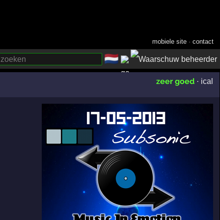
mobiele site
·
contact
🇳🇱
­
zeer goed
·
ical