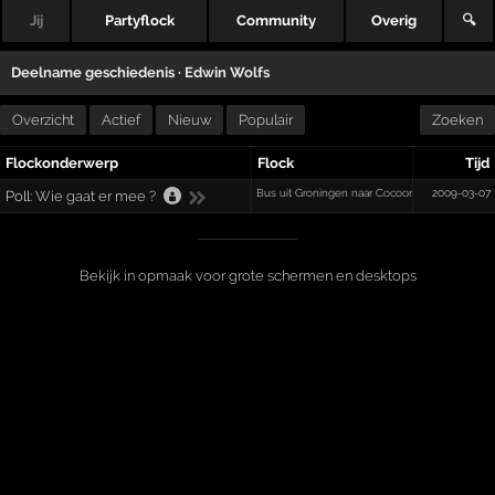
Jij
Partyflock
Community
Overig
🔍
Deelname geschiedenis ·
Edwin Wolfs
Overzicht
Actief
Nieuw
Populair
Zoeken
Flockonderwerp
Flock
Tijd
Bus uit Groningen naar Cocoon in de Maassilo 
2009-03-07
Poll:
Wie gaat er mee ?
Bekijk in opmaak voor grote schermen en desktops