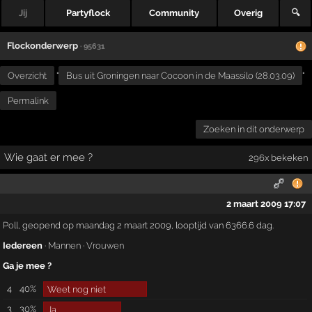
Jij
Partyflock
Community
Overig
🔍
Flockonderwerp
· 95631
Overzicht
"
Bus uit Groningen naar Cocoon in de Maassilo (28.03.09)
"
Permalink
Zoeken in dit onderwerp
Wie gaat er mee ?
296x bekeken
2 maart 2009 17:07
Poll
, geopend op maandag 2 maart 2009, looptijd van 6366.6 dag.
Iedereen
·
Mannen
·
Vrouwen
Ga je mee ?
4
40%
Weet nog niet
3
30%
Ja