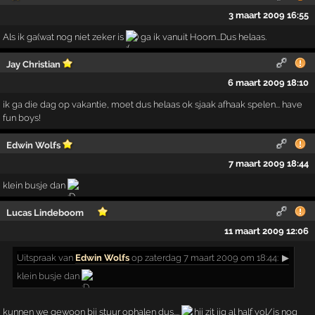
3 maart 2009 16:55
Als ik ga(wat nog niet zeker is
) ga ik vanuit Hoorn...Dus helaas.
Jay Christian
6 maart 2009 18:10
ik ga die dag op vakantie, moet dus helaas ok sjaak afhaak spelen... have
fun boys!
Edwin Wolfs
7 maart 2009 18:44
klein busje dan
Lucas Lindeboom
11 maart 2009 12:06
Uitspraak
van
Edwin Wolfs
op zaterdag 7 maart 2009 om 18:44:
▶
klein busje dan
kunnen we gewoon bij stuur ophalen dus....
hij zit iig al half vol/is nog