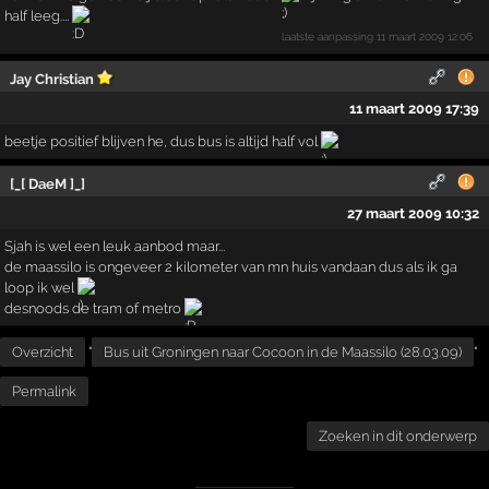
half leeg....
laatste aanpassing
11 maart 2009 12:06
Jay Christian
11 maart 2009 17:39
beetje positief blijven he, dus bus is altijd half vol
[_[ DaeM ]_]
27 maart 2009 10:32
Sjah is wel een leuk aanbod maar...
de maassilo is ongeveer 2 kilometer van mn huis vandaan dus als ik ga
loop ik wel
desnoods de tram of metro
Overzicht
"
Bus uit Groningen naar Cocoon in de Maassilo (28.03.09)
"
Permalink
Zoeken in dit onderwerp