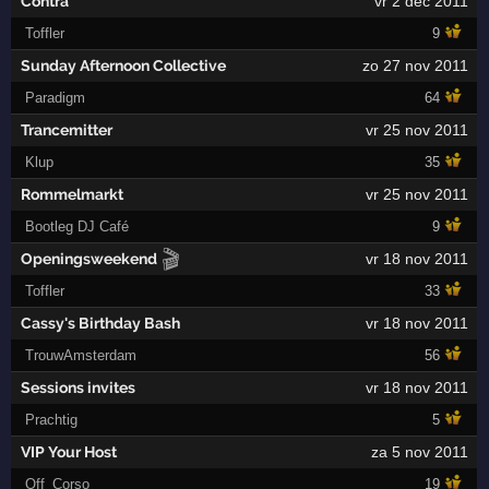
Contra
vr 2 dec 2011
Toffler
9
Sunday Afternoon Collective
zo 27 nov 2011
Paradigm
64
Trancemitter
vr 25 nov 2011
Klup
35
Rommelmarkt
vr 25 nov 2011
Bootleg DJ Café
9
🎬
Openingsweekend
vr 18 nov 2011
Toffler
33
Cassy's Birthday Bash
vr 18 nov 2011
TrouwAmsterdam
56
Sessions invites
vr 18 nov 2011
Prachtig
5
VIP Your Host
za 5 nov 2011
Off_Corso
19