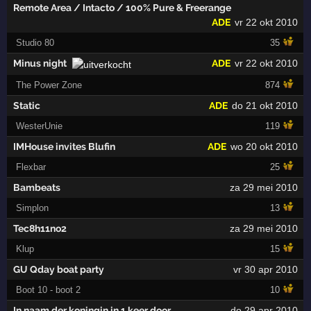
Remote Area / Intacto / 100% Pure & Freerange
ADE
vr 22 okt 2010
Studio 80
35
Minus night
ADE
vr 22 okt 2010
The Power Zone
874
Static
ADE
do 21 okt 2010
WesterUnie
119
IMHouse invites Blufin
ADE
wo 20 okt 2010
Flexbar
25
Bambeats
za 29 mei 2010
Simplon
13
Tec8h11no2
za 29 mei 2010
Klup
15
GU Qday boat party
vr 30 apr 2010
Boot 10 - boot 2
10
In naam der koningin in 1 keer door
do 29 apr 2010