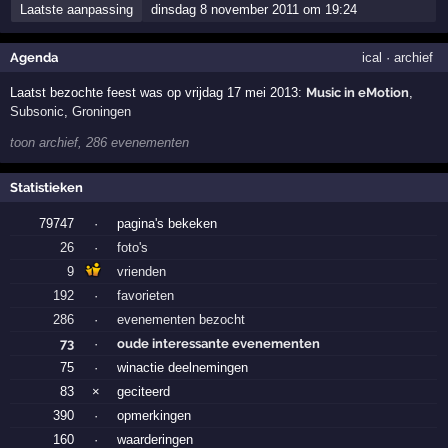
Laatste aanpassing
dinsdag 8 november 2011 om 19:24
Agenda
ical
·
archief
Laatst bezochte feest was op vrijdag 17 mei 2013:
Music in eMotion
,
Subsonic
,
Groningen
toon archief, 286 evenementen
Statistieken
79747
·
pagina's bekeken
26
·
foto's
9
vrienden
192
·
favorieten
286
·
evenementen bezocht
73
·
oude interessante evenementen
75
·
winactie deelnemingen
83
×
geciteerd
390
·
opmerkingen
160
·
waarderingen