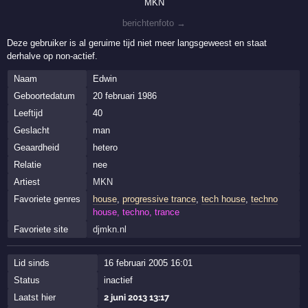
MKN
berichtenfoto →
Deze gebruiker is al geruime tijd niet meer langsgeweest en staat
derhalve op non-actief.
Naam
Edwin
Geboortedatum
20 februari 1986
Leeftijd
40
Geslacht
man
Geaardheid
hetero
Relatie
nee
Artiest
MKN
Favoriete genres
house
,
progressive trance
,
tech house
,
techno
house, techno, trance
Favoriete site
djmkn.nl
Lid sinds
16 februari 2005 16:01
Status
inactief
Laatst hier
2 juni 2013 13:17