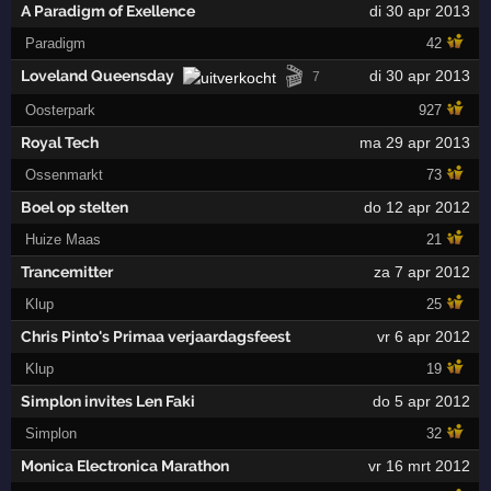
A Paradigm of Exellence
di 30 apr 2013
Paradigm
42
🎬
Loveland Queensday
di 30 apr 2013
7
Oosterpark
927
Royal Tech
ma 29 apr 2013
Ossenmarkt
73
Boel op stelten
do 12 apr 2012
Huize Maas
21
Trancemitter
za 7 apr 2012
Klup
25
Chris Pinto's Primaa verjaardagsfeest
vr 6 apr 2012
Klup
19
Simplon invites Len Faki
do 5 apr 2012
Simplon
32
Monica Electronica Marathon
vr 16 mrt 2012