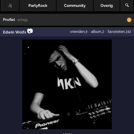
Jij
Partyflock
Community
Overig
🔍
Profiel
· 177193
📷
vrienden
·
album
·
favorieten
Edwin Wolfs
,9
,2
,192