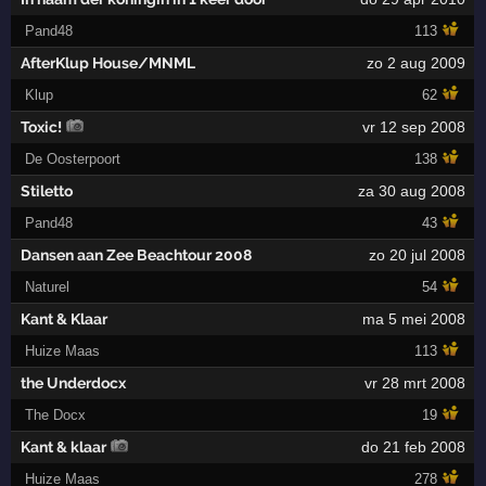
Pand48
113
AfterKlup House/MNML
zo 2 aug 2009
Klup
62
Toxic!
vr 12 sep 2008
De Oosterpoort
138
Stiletto
za 30 aug 2008
Pand48
43
Dansen aan Zee Beachtour 2008
zo 20 jul 2008
Naturel
54
Kant & Klaar
ma 5 mei 2008
Huize Maas
113
the Underdocx
vr 28 mrt 2008
The Docx
19
Kant & klaar
do 21 feb 2008
Huize Maas
278