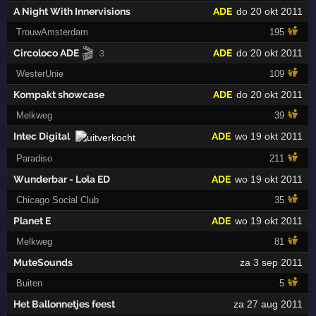
A Night With Innervisions
ADE
do 20 okt 2011
TrouwAmsterdam
195
🎬
Circoloco ADE
ADE
do 20 okt 2011
3
WesterUnie
109
Kompakt showcase
ADE
do 20 okt 2011
Melkweg
39
Intec Digital
ADE
wo 19 okt 2011
Paradiso
211
Wunderbar - Lola ED
ADE
wo 19 okt 2011
Chicago Social Club
35
Planet E
ADE
wo 19 okt 2011
Melkweg
81
MuteSounds
za 3 sep 2011
Buiten
5
Het Ballonnetjes feest
za 27 aug 2011