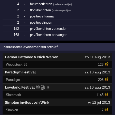
4
·
forumberichten
(
onderwerpenlijst
)
2
·
flockberichten
(
onderwerpenlijst
)
2
×
positieve karma
2
·
positievelingen
152
·
privéberichten verzonden
168
·
privéberichten ontvangen
Interessante evenementen archief
Hernan Cattaneo & Nick Warren
zo 11 aug 2013
Woodstock 69
126
Paradigm Festival
za 10 aug 2013
Paradigm
208
🎬
Loveland Festival
za 10 aug 2013
9
Sloterpark
1145
Simplon invites Josh Wink
vr 12 jul 2013
Simplon
17