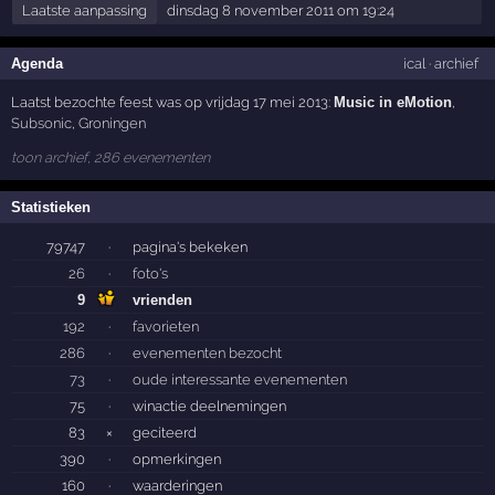
Laatste aanpassing
dinsdag 8 november 2011 om 19:24
Agenda
ical
·
archief
Laatst bezochte feest was op vrijdag 17 mei 2013:
Music in eMotion
,
Subsonic
,
Groningen
toon archief, 286 evenementen
Statistieken
79747
·
pagina's bekeken
26
·
foto's
9
vrienden
192
·
favorieten
286
·
evenementen bezocht
73
·
oude interessante evenementen
75
·
winactie deelnemingen
83
×
geciteerd
390
·
opmerkingen
160
·
waarderingen