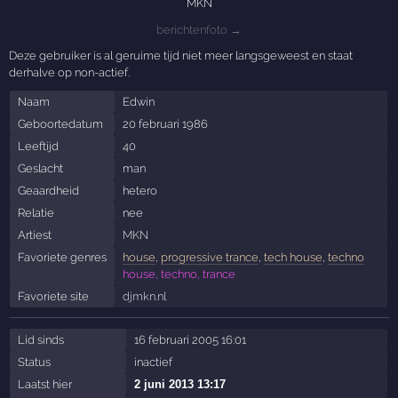
MKN
berichtenfoto →
Deze gebruiker is al geruime tijd niet meer langsgeweest en staat
derhalve op non-actief.
Naam
Edwin
Geboortedatum
20 februari 1986
Leeftijd
40
Geslacht
man
Geaardheid
hetero
Relatie
nee
Artiest
MKN
Favoriete genres
house
,
progressive trance
,
tech house
,
techno
house, techno, trance
Favoriete site
djmkn.nl
Lid sinds
16 februari 2005 16:01
Status
inactief
Laatst hier
2 juni 2013 13:17