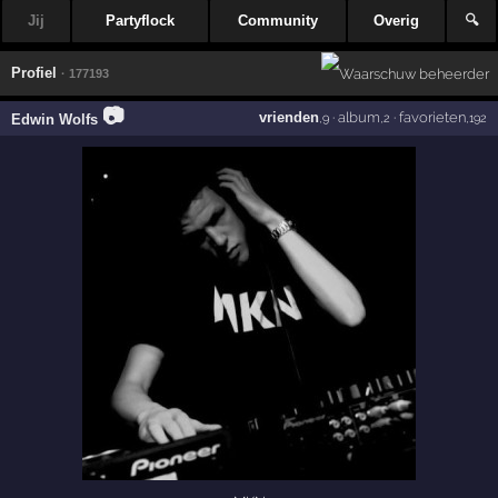
Jij
Partyflock
Community
Overig
🔍
Profiel
· 177193
📷
vrienden
·
album
·
favorieten
Edwin Wolfs
,9
,2
,192