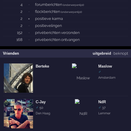
4
·
forumberichten
(
onderwerpenlijst
)
2
·
flockberichten
(
onderwerpenlijst
)
2
×
positieve karma
2
·
positievelingen
152
·
privéberichten verzonden
168
·
privéberichten ontvangen
Vrienden
uitgebreid
·
beknopt
Berteke
Maslow
♂
Amsterdam
C-Jay
NdR
♂
♂
50
37
Den Haag
Lemmer