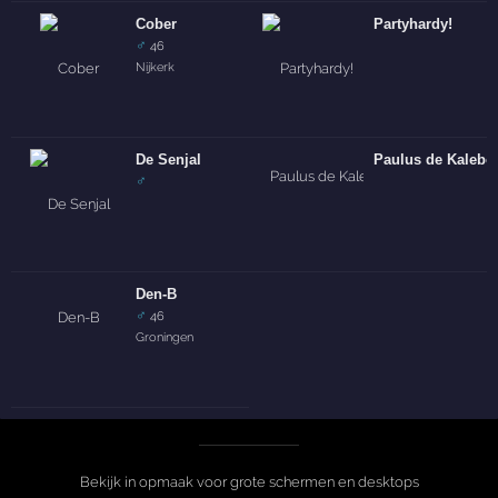
Cober
Partyhardy!
♂
46
Nijkerk
De Senjal
Paulus de Kalebo
♂
Den-B
♂
46
Groningen
Bekijk in opmaak voor grote schermen en desktops