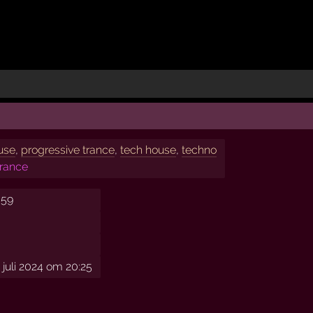
use
,
progressive trance
,
tech house
,
techno
trance
:59
juli 2024 om 20:25