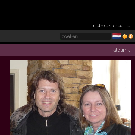
mobiele site
·
contact
🇳🇱
­
album
,8