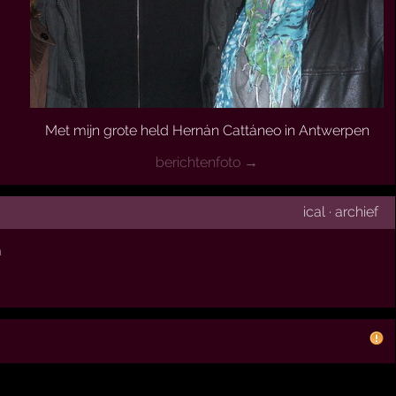
Met mijn grote held Hernán Cattáneo in Antwerpen
berichtenfoto →
ical
·
archief
m