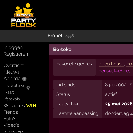
Profiel
· 4556
Inloggen
Berteke
Registreren
Favoriete genres
deep house
,
ho
Overzicht
house, techno, 
Nieuws
Agenda
Lid sinds
8 juli 2002 15
nu & straks
kaart
Status
actief
festivals
Laatst hier
25 mei 2026
Winacties
WIN
Trends
Laatste aanpassing
donderdag 4 
Foto's
Video's
Interviews