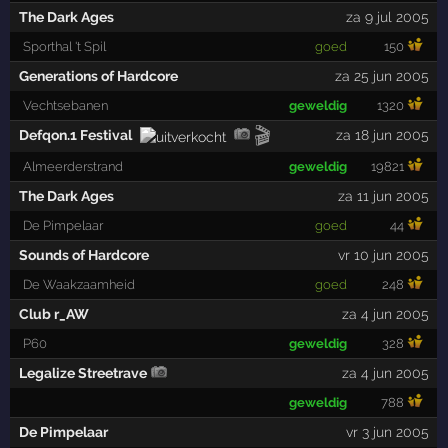
The Dark Ages
za 9 jul 2005
Sporthal 't Spil
goed
150
Generations of Hardcore
za 25 jun 2005
Vechtsebanen
geweldig
1320
🎬
Defqon.1 Festival
za 18 jun 2005
Almeerderstrand
geweldig
19821
The Dark Ages
za 11 jun 2005
De Pimpelaar
goed
44
Sounds of Hardcore
vr 10 jun 2005
De Waakzaamheid
goed
248
Club r_AW
za 4 jun 2005
P60
geweldig
328
Legalize Streetrave
za 4 jun 2005
geweldig
788
De Pimpelaar
vr 3 jun 2005