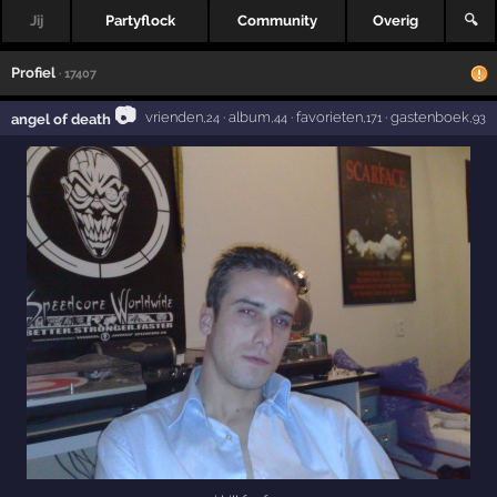
Jij
Partyflock
Community
Overig
🔍
Profiel
· 17407
📷
vrienden
·
album
·
favorieten
·
gastenboek
angel of death
,24
,44
,171
,93