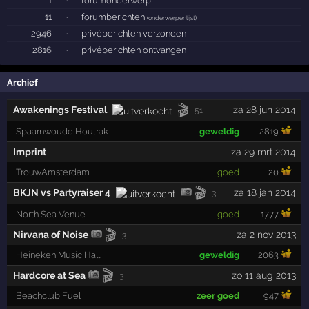
1
·
forumonderwerp
11
·
forumberichten
(
onderwerpenlijst
)
2946
·
privéberichten verzonden
2816
·
privéberichten ontvangen
Archief
🎬
Awakenings Festival
za 28 jun 2014
51
Spaarnwoude Houtrak
geweldig
2819
Imprint
za 29 mrt 2014
TrouwAmsterdam
goed
20
🎬
BKJN vs Partyraiser 4
za 18 jan 2014
3
North Sea Venue
goed
1777
🎬
Nirvana of Noise
za 2 nov 2013
3
Heineken Music Hall
geweldig
2063
🎬
Hardcore at Sea
zo 11 aug 2013
3
Beachclub Fuel
zeer goed
947