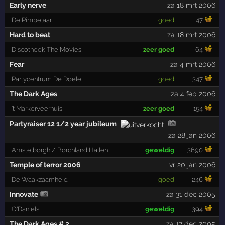
Early nerve
za 18 mrt 2006
De Pimpelaar
goed
47
Hard to beat
za 18 mrt 2006
Discotheek The Movies
zeer goed
64
Fear
za 4 mrt 2006
Partycentrum De Doele
goed
347
The Dark Ages
za 4 feb 2006
't Markerveerhuis
zeer goed
154
Partyraiser 12 1/2 year jubileum
za 28 jan 2006
Amstelborgh / Borchland Hallen
geweldig
3690
Temple of terror 2006
vr 20 jan 2006
De Waakzaamheid
goed
246
Innovate
za 31 dec 2005
O'Daniels
geweldig
394
The Dark Ages # 2
za 17 dec 2005