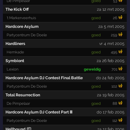
De Pimpelaar
goed
53
The Kick Off
za 12 mrt 2005
't Markerveerhuis
goed
26
Hardcore Asylum
za 5 mrt 2005
Partycentrum De Doele
goed
259
Hardliners
vr 4 mrt 2005
Hemkade
goed
495
Symbiont
za 26 feb 2005
Lexion
geweldig
701
Hardcore Asylum DJ Contest Final Battle
do 24 feb 2005
Partycentrum De Doele
goed
102
Total Resurrection
za 19 feb 2005
De Pimpelaar
goed
88
Hardcore Asylum DJ Contest Part Ⅲ
do 17 feb 2005
Partycentrum De Doele
goed
112
Hellbound
za 12 feb 2005