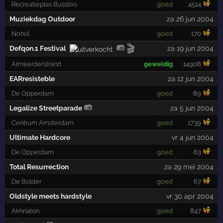
Recreatieplas Bussloo
goed
4514
Muziekdag Outdoor
za 26 jun 2004
Nohol
goed
170
🎬
Defqon.1 Festival
za 19 jun 2004
Almeerderstrand
geweldig
14908
EARresisteble
za 12 jun 2004
De Opperdam
goed
89
Legalize Streetparade
za 5 jun 2004
Centrum Amsterdam
goed
1739
Ultimate Hardcore
vr 4 jun 2004
De Opperdam
goed
63
Total Resurrection
za 29 mei 2004
De Bolder
goed
67
Oldstyle meets hardstyle
vr 30 apr 2004
Akhnaton
goed
847