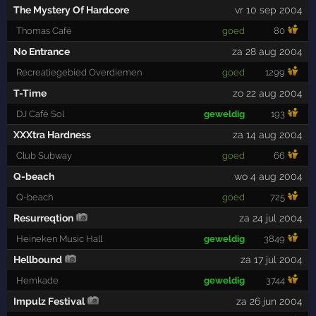
The Mystery Of Hardcore
vr 10 sep 2004
Thomas Café
goed
80
No Entrance
za 28 aug 2004
Recreatiegebied Overdiemen
goed
1299
T-Time
zo 22 aug 2004
DJ Café Sol
geweldig
193
XXXtra Hardness
za 14 aug 2004
Club Subway
goed
66
Q-beach
wo 4 aug 2004
Q-beach
goed
725
Resurreqtion
za 24 jul 2004
Heineken Music Hall
geweldig
3849
Hellbound
za 17 jul 2004
Hemkade
geweldig
3744
Impulz Festival
za 26 jun 2004