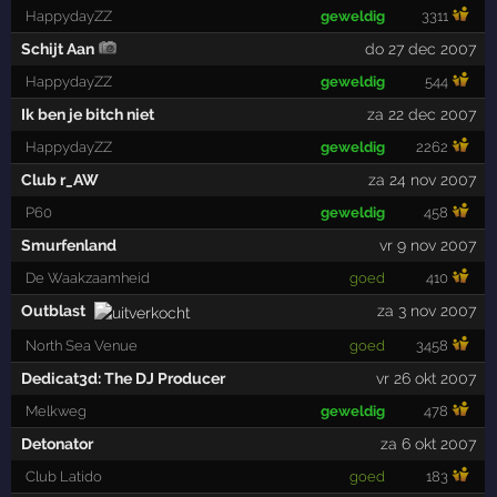
HappydayZZ
geweldig
3311
Schijt Aan
do 27 dec 2007
HappydayZZ
geweldig
544
Ik ben je bitch niet
za 22 dec 2007
HappydayZZ
geweldig
2262
Club r_AW
za 24 nov 2007
P60
geweldig
458
Smurfenland
vr 9 nov 2007
De Waakzaamheid
goed
410
Outblast
za 3 nov 2007
North Sea Venue
goed
3458
Dedicat3d: The DJ Producer
vr 26 okt 2007
Melkweg
geweldig
478
Detonator
za 6 okt 2007
Club Latido
goed
183