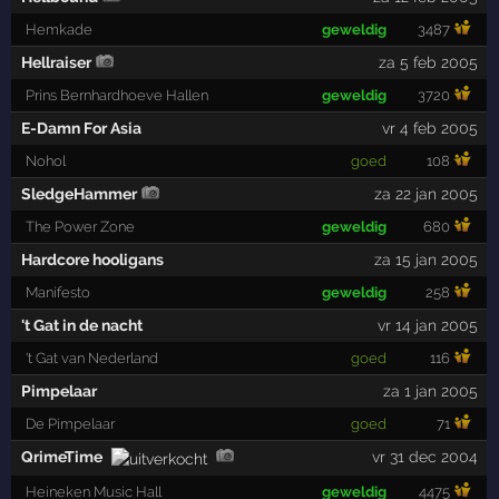
Hemkade
geweldig
3487
Hellraiser
za 5 feb 2005
Prins Bernhardhoeve Hallen
geweldig
3720
E-Damn For Asia
vr 4 feb 2005
Nohol
goed
108
SledgeHammer
za 22 jan 2005
The Power Zone
geweldig
680
Hardcore hooligans
za 15 jan 2005
Manifesto
geweldig
258
't Gat in de nacht
vr 14 jan 2005
't Gat van Nederland
goed
116
Pimpelaar
za 1 jan 2005
De Pimpelaar
goed
71
QrimeTime
vr 31 dec 2004
Heineken Music Hall
geweldig
4475