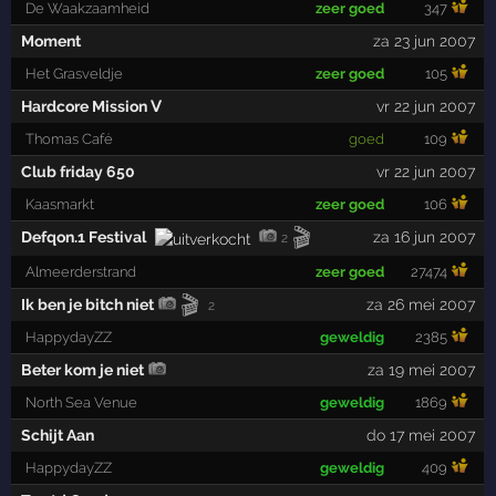
De Waakzaamheid
zeer goed
347
Moment
za 23 jun 2007
Het Grasveldje
zeer goed
105
Hardcore Mission Ⅴ
vr 22 jun 2007
Thomas Café
goed
109
Club friday 650
vr 22 jun 2007
Kaasmarkt
zeer goed
106
🎬
Defqon.1 Festival
za 16 jun 2007
2
Almeerderstrand
zeer goed
27474
🎬
Ik ben je bitch niet
za 26 mei 2007
2
HappydayZZ
geweldig
2385
Beter kom je niet
za 19 mei 2007
North Sea Venue
geweldig
1869
Schijt Aan
do 17 mei 2007
HappydayZZ
geweldig
409