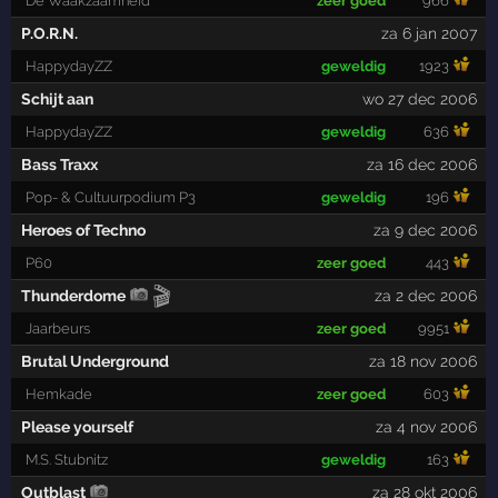
De Waakzaamheid
zeer goed
966
P.O.R.N.
za 6 jan 2007
HappydayZZ
geweldig
1923
Schijt aan
wo 27 dec 2006
HappydayZZ
geweldig
636
Bass Traxx
za 16 dec 2006
Pop- & Cultuurpodium P3
geweldig
196
Heroes of Techno
za 9 dec 2006
P60
zeer goed
443
🎬
Thunderdome
za 2 dec 2006
Jaarbeurs
zeer goed
9951
Brutal Underground
za 18 nov 2006
Hemkade
zeer goed
603
Please yourself
za 4 nov 2006
M.S. Stubnitz
geweldig
163
Outblast
za 28 okt 2006