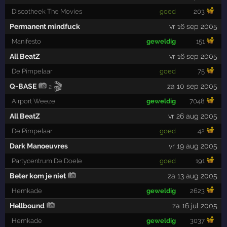
Discotheek The Movies
goed
203
Permanent mindfuck
vr 16 sep 2005
Manifesto
geweldig
151
All BeatZ
vr 16 sep 2005
De Pimpelaar
goed
75
🎬
Q-BASE
za 10 sep 2005
2
Airport Weeze
geweldig
7048
All BeatZ
vr 26 aug 2005
De Pimpelaar
goed
42
Dark Manoeuvres
vr 19 aug 2005
Partycentrum De Doele
goed
191
Beter kom je niet
za 13 aug 2005
Hemkade
geweldig
2623
Hellbound
za 16 jul 2005
Hemkade
geweldig
3037