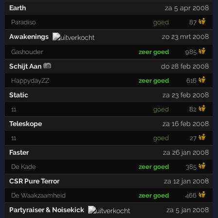
Earth
za 5 apr 2008
Paradiso
goed
87
Awakenings
zo 23 mrt 2008
Gashouder
zeer goed
985
Schijt Aan
do 28 feb 2008
HappydayZZ
zeer goed
616
Static
za 23 feb 2008
11
goed
82
Teleskope
za 16 feb 2008
11
goed
27
Faster
za 26 jan 2008
De Kade
zeer goed
385
CSR Pure Terror
za 12 jan 2008
De Waakzaamheid
zeer goed
466
Partyraiser & Noisekick
za 5 jan 2008