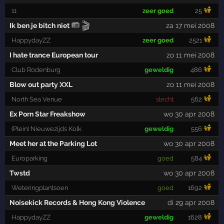
11
zeer goed
25
🎬
Ik ben je bitch niet
za 17 mei 2008
HappydayZZ
zeer goed
2521
I hate trance European tour
zo 11 mei 2008
Club Rodenburg
geweldig
486
Blow out party XXL
zo 11 mei 2008
North Sea Venue
slecht
562
Ex Porn Star Freakshow
wo 30 apr 2008
(Plein) Nieuwezijds Kolk
geweldig
556
Meet her at the Parking Lot
wo 30 apr 2008
Europarking
goed
584
Twstd
wo 30 apr 2008
Weteringplantsoen
goed
1692
Noisekick Records & Hong Kong Violence
di 29 apr 2008
HappydayZZ
geweldig
1628