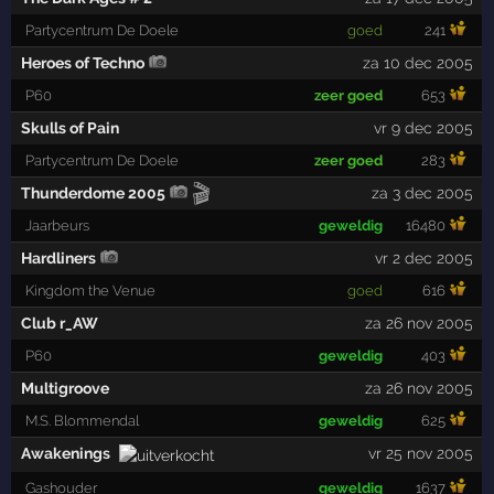
Partycentrum De Doele
goed
241
Heroes of Techno
za 10 dec 2005
P60
zeer goed
653
Skulls of Pain
vr 9 dec 2005
Partycentrum De Doele
zeer goed
283
🎬
Thunderdome 2005
za 3 dec 2005
Jaarbeurs
geweldig
16480
Hardliners
vr 2 dec 2005
Kingdom the Venue
goed
616
Club r_AW
za 26 nov 2005
P60
geweldig
403
Multigroove
za 26 nov 2005
M.S. Blommendal
geweldig
625
Awakenings
vr 25 nov 2005
Gashouder
geweldig
1637