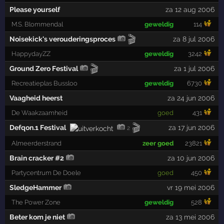
Please yourself
za 12 aug 2006
M.S. Blommendal
geweldig
114
🎬
Noisekick's verouderingsproces
za 8 jul 2006
HappydayZZ
geweldig
3242
🎬
Ground Zero Festival
za 1 jul 2006
Recreatieplas Bussloo
geweldig
6730
Vaagheid heerst
za 24 jun 2006
De Waakzaamheid
goed
431
🎬
Defqon.1 Festival
za 17 jun 2006
2
Almeerderstrand
zeer goed
23821
Brain cracker #2
za 10 jun 2006
Partycentrum De Doele
goed
450
SledgeHammer
vr 19 mei 2006
The Power Zone
geweldig
528
Beter kom je niet
za 13 mei 2006