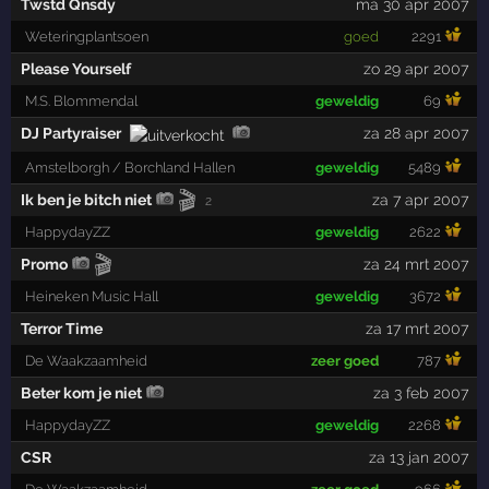
Twstd Qnsdy
ma 30 apr 2007
Weteringplantsoen
goed
2291
Please Yourself
zo 29 apr 2007
M.S. Blommendal
geweldig
69
DJ Partyraiser
za 28 apr 2007
Amstelborgh / Borchland Hallen
geweldig
5489
🎬
Ik ben je bitch niet
za 7 apr 2007
2
HappydayZZ
geweldig
2622
🎬
Promo
za 24 mrt 2007
Heineken Music Hall
geweldig
3672
Terror Time
za 17 mrt 2007
De Waakzaamheid
zeer goed
787
Beter kom je niet
za 3 feb 2007
HappydayZZ
geweldig
2268
CSR
za 13 jan 2007