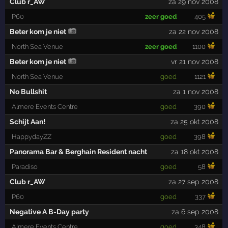
Club r_AW
za 29 nov 2008
P60
zeer goed
405
Beter kom je niet
za 22 nov 2008
North Sea Venue
zeer goed
1100
Beter kom je niet
vr 21 nov 2008
North Sea Venue
goed
1121
No Bullshit
za 1 nov 2008
Almere Events Centre
goed
390
Schijt Aan!
za 25 okt 2008
HappydayZZ
goed
398
Panorama Bar & Berghain Resident nacht
za 18 okt 2008
Paradiso
goed
58
Club r_AW
za 27 sep 2008
P60
goed
337
Negative A B-Day party
za 6 sep 2008
Almere Events Centre
goed
348