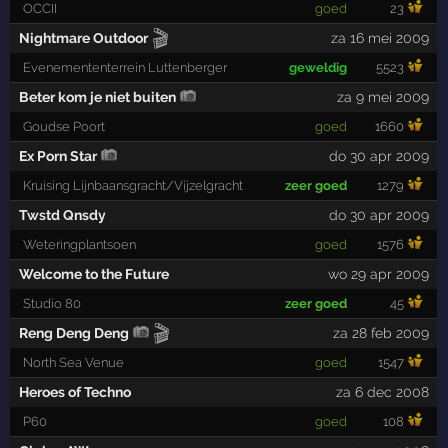
OCCII
goed
23
🎬
Nightmare Outdoor
za 16 mei 2009
Evenemententerrein Luttenberger
geweldig
5523
Beter kom je niet buiten
za 9 mei 2009
Goudse Poort
goed
1660
Ex Porn Star
do 30 apr 2009
Kruising Lijnbaansgracht/Vijzelgracht
zeer goed
1279
Twstd Qnsdy
do 30 apr 2009
Weteringplantsoen
goed
1576
Welcome to the Future
wo 29 apr 2009
Studio 80
zeer goed
45
🎬
Reng Deng Deng
za 28 feb 2009
North Sea Venue
goed
1547
Heroes of Techno
za 6 dec 2008
P60
goed
108