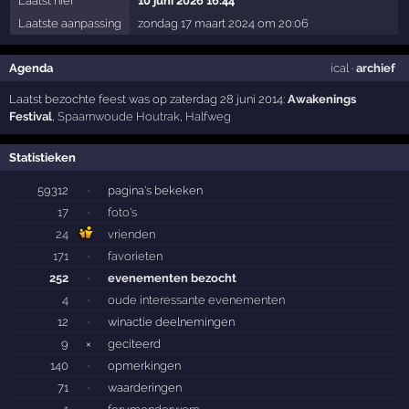
Laatst hier
10 juni 2026 16:44
Laatste aanpassing
zondag 17 maart 2024 om 20:06
Agenda
ical
·
archief
Laatst bezochte feest was op zaterdag 28 juni 2014:
Awakenings
Festival
,
Spaarnwoude Houtrak
,
Halfweg
Statistieken
59312
·
pagina's bekeken
17
·
foto's
24
vrienden
171
·
favorieten
252
·
evenementen bezocht
4
·
oude interessante evenementen
12
·
winactie deelnemingen
9
×
geciteerd
140
·
opmerkingen
71
·
waarderingen