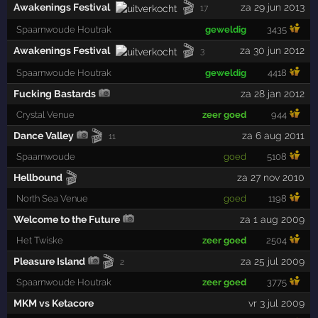
🎬
Awakenings Festival
za 29 jun 2013
17
Spaarnwoude Houtrak
geweldig
3435
🎬
Awakenings Festival
za 30 jun 2012
3
Spaarnwoude Houtrak
geweldig
4418
Fucking Bastards
za 28 jan 2012
Crystal Venue
zeer goed
944
🎬
Dance Valley
za 6 aug 2011
11
Spaarnwoude
goed
5108
🎬
Hellbound
za 27 nov 2010
North Sea Venue
goed
1198
Welcome to the Future
za 1 aug 2009
Het Twiske
zeer goed
2504
🎬
Pleasure Island
za 25 jul 2009
2
Spaarnwoude Houtrak
zeer goed
3775
MKM vs Ketacore
vr 3 jul 2009