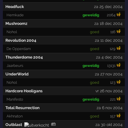
Headfuck
za 25 dec 2004
Hemkade
geweldig
2064
Mushroomz
za 18 dec 2004
Nohol
goed
116
Revolution 2004
za 11 dec 2004
De Opperdam
goed
129
Thunderdome 2004
za 4 dec 2004
Jaarbeurs
geweldig
13131
UnderWorld
za 27 nov 2004
Nohol
goed
123
Hardcore Hooligans
vr 26 nov 2004
Manifesto
geweldig
221
Total Resurrection
za 6 nov 2004
Akhnaton
goed
157
Outblast
za 30 okt 2004