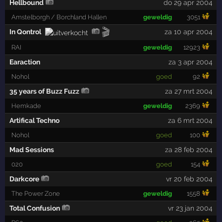
Hellbound
do 29 apr 2004
Amstelborgh / Borchland Hallen
geweldig
3051
🎬
In Qontrol
za 10 apr 2004
RAI
geweldig
12923
Earaction
za 3 apr 2004
Nohol
goed
92
35 years of Buzz Fuzz
za 27 mrt 2004
Hemkade
geweldig
2369
Artifical Techno
za 6 mrt 2004
Nohol
goed
100
Mad Sessions
za 28 feb 2004
020
goed
154
Darkcore
vr 20 feb 2004
The Power Zone
geweldig
1558
Total Confusion
vr 23 jan 2004