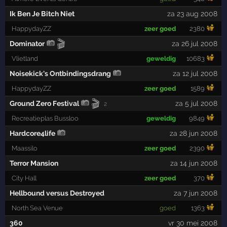
Ik Ben Je Bitch Niet
za 23 aug 2008
HappydayZZ
zeer goed
2380
🎬
Dominator
za 26 jul 2008
Vlietland
geweldig
10683
Noisekick's Ontbindingsdrang
za 12 jul 2008
HappydayZZ
zeer goed
1589
🎬
Ground Zero Festival
za 5 jul 2008
2
Recreatieplas Bussloo
geweldig
9849
Hardcore4life
za 28 jun 2008
Maassilo
zeer goed
2390
Terror Mansion
za 14 jun 2008
City Hall
zeer goed
370
Hellbound versus Destroyed
za 7 jun 2008
North Sea Venue
goed
1363
360
vr 30 mei 2008