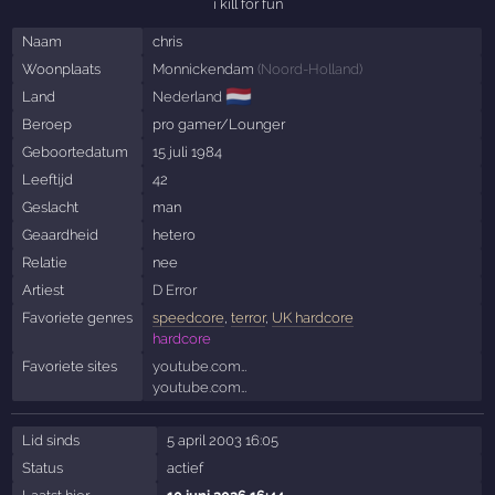
i kill for fun
Naam
chris
Woonplaats
Monnickendam
(
Noord-Holland
)
🇳🇱
Land
Nederland
Beroep
pro gamer/Lounger
Geboortedatum
15 juli 1984
Leeftijd
42
Geslacht
man
Geaardheid
hetero
Relatie
nee
Artiest
D Error
Favoriete genres
speedcore
,
terror
,
UK hardcore
hardcore
Favoriete sites
youtube.com…
youtube.com…
Lid sinds
5 april 2003 16:05
Status
actief