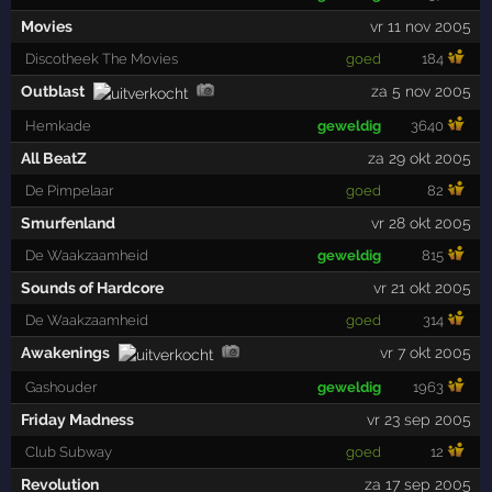
Movies
vr 11 nov 2005
Discotheek The Movies
goed
184
Outblast
za 5 nov 2005
Hemkade
geweldig
3640
All BeatZ
za 29 okt 2005
De Pimpelaar
goed
82
Smurfenland
vr 28 okt 2005
De Waakzaamheid
geweldig
815
Sounds of Hardcore
vr 21 okt 2005
De Waakzaamheid
goed
314
Awakenings
vr 7 okt 2005
Gashouder
geweldig
1963
Friday Madness
vr 23 sep 2005
Club Subway
goed
12
Revolution
za 17 sep 2005