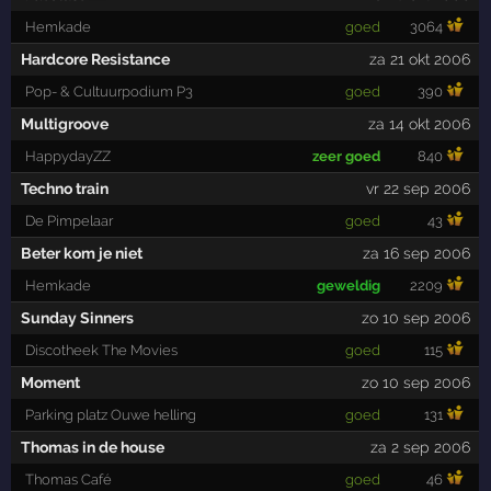
Hemkade
goed
3064
Hardcore Resistance
za 21 okt 2006
Pop- & Cultuurpodium P3
goed
390
Multigroove
za 14 okt 2006
HappydayZZ
zeer goed
840
Techno train
vr 22 sep 2006
De Pimpelaar
goed
43
Beter kom je niet
za 16 sep 2006
Hemkade
geweldig
2209
Sunday Sinners
zo 10 sep 2006
Discotheek The Movies
goed
115
Moment
zo 10 sep 2006
Parking platz Ouwe helling
goed
131
Thomas in de house
za 2 sep 2006
Thomas Café
goed
46