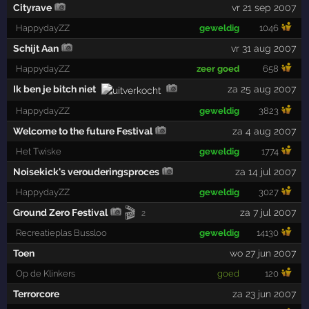
Cityrave
vr 21 sep 2007
HappydayZZ
geweldig
1046
Schijt Aan
vr 31 aug 2007
HappydayZZ
zeer goed
658
Ik ben je bitch niet
za 25 aug 2007
HappydayZZ
geweldig
3823
Welcome to the future Festival
za 4 aug 2007
Het Twiske
geweldig
1774
Noisekick's verouderingsproces
za 14 jul 2007
HappydayZZ
geweldig
3027
🎬
Ground Zero Festival
za 7 jul 2007
2
Recreatieplas Bussloo
geweldig
14130
Toen
wo 27 jun 2007
Op de Klinkers
goed
120
Terrorcore
za 23 jun 2007