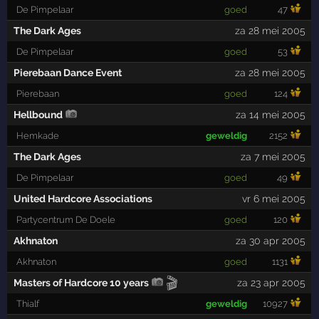
De Pimpelaar
goed
47
The Dark Ages
za 28 mei 2005
De Pimpelaar
goed
53
Pierebaan Dance Event
za 28 mei 2005
Pierebaan
goed
124
Hellbound
za 14 mei 2005
Hemkade
geweldig
2152
The Dark Ages
za 7 mei 2005
De Pimpelaar
goed
49
United Hardcore Associations
vr 6 mei 2005
Partycentrum De Doele
goed
120
Akhnaton
za 30 apr 2005
Akhnaton
goed
1131
🎬
Masters of Hardcore 10 years
za 23 apr 2005
Thialf
geweldig
10927