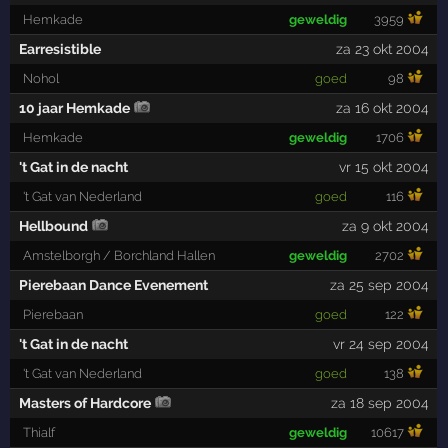
Hemkade
geweldig
3959
Earresistible
za 23 okt 2004
Nohol
goed
98
10 jaar Hemkade
za 16 okt 2004
Hemkade
geweldig
1706
't Gat in de nacht
vr 15 okt 2004
't Gat van Nederland
goed
116
Hellbound
za 9 okt 2004
Amstelborgh / Borchland Hallen
geweldig
2702
Pierebaan Dance Evenement
za 25 sep 2004
Pierebaan
goed
122
't Gat in de nacht
vr 24 sep 2004
't Gat van Nederland
goed
138
Masters of Hardcore
za 18 sep 2004
Thialf
geweldig
10617