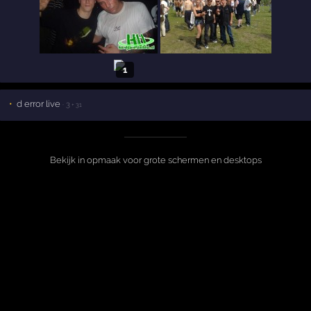
1
d error live
· 3
+ 31
Bekijk in opmaak voor grote schermen en desktops