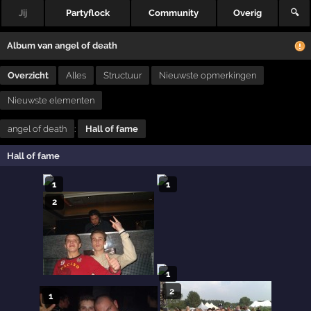
Jij
Partyflock
Community
Overig
🔍
Album
van
angel of death
Overzicht
Alles
Structuur
Nieuwste opmerkingen
Nieuwste elementen
angel of death
:
Hall of fame
Hall of fame
1
1
2
1
2
1