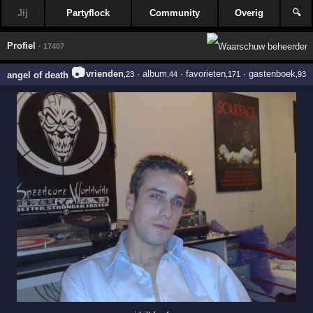
Jij
Partyflock
Community
Overig
🔍
Profiel
· 17407
📷
vrienden
·
album
·
favorieten
·
gastenboek
angel of death
,23
,44
,171
,93