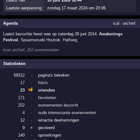
Laatst hier
10 juni 2026 16:44
Laatste aanpassing
zondag 17 maart 2024 om 20:06
Agenda
ical
·
archief
Laatst bezochte feest was op zaterdag 28 juni 2014:
Awakenings
Festival
,
Spaarnwoude Houtrak
,
Halfweg
toon archief, 252 evenementen
Statistieken
59312
·
pagina's bekeken
17
·
foto's
23
vrienden
171
·
favorieten
252
·
evenementen bezocht
4
·
oude interessante evenementen
12
·
winactie deelnemingen
9
×
geciteerd
140
·
opmerkingen