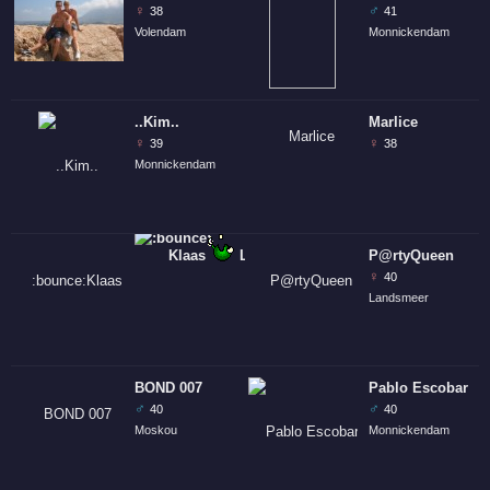
♀
♂
38
41
Volendam
Monnickendam
..Kim..
Marlice
♀
♀
39
38
Monnickendam
Klaas
LeipeShitOuwe!!
P@rtyQueen
♀
40
Landsmeer
BOND 007
Pablo Escobar
♂
♂
40
40
Moskou
Monnickendam