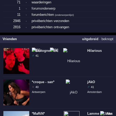
71
·
waarderingen
1
·
forumonderwerp
11
·
forumberichten
(
onderwerpenlijst
)
2946
·
privéberichten verzonden
2816
·
privéberichten ontvangen
Vrienden
uitgebreid
·
beknopt
Bastogne
Industrial-strength!
Hilarious
♂
41
*croque - san*
jAkO
♀
♂
40
41
Antwerpen
Amsterdam
*MaRiN*
Lamme
Aka T