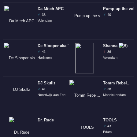
Da Mitch APC
Pump up the vol
♂
♂
36
40
Volendam
De Slooper aka The Condemned
Shanna
♂
♀
41
36
Harlingen
Volendam
DJ Skullz
Tomm Rebel...
♂
♂
41
38
Noordwijk aan Zee
Monnickendam
Dr. Rude
TOOLS
♂
43
Edam