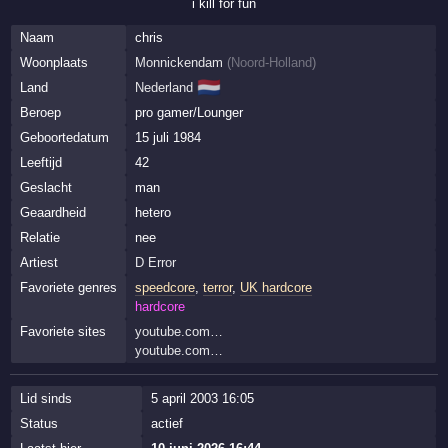
i kill for fun
Naam
chris
Woonplaats
Monnickendam
(
Noord-Holland
)
🇳🇱
Land
Nederland
Beroep
pro gamer/Lounger
Geboortedatum
15 juli 1984
Leeftijd
42
Geslacht
man
Geaardheid
hetero
Relatie
nee
Artiest
D Error
Favoriete genres
speedcore
,
terror
,
UK hardcore
hardcore
Favoriete sites
youtube.com…
youtube.com…
Lid sinds
5 april 2003 16:05
Status
actief