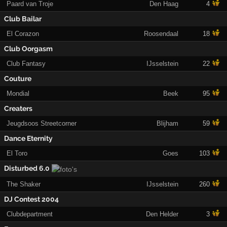
Paard van Troje
Den Haag
4
Club Bailar
El Corazon
Roosendaal
18
Club Oorgasm
Club Fantasy
IJsselstein
22
Couture
Mondial
Beek
95
Creaters
Jeugdsoos Streetcorner
Blijham
59
Dance Eternity
El Toro
Goes
103
Disturbed 6.0
The Shaker
IJsselstein
260
DJ Contest 2004
Clubdepartment
Den Helder
3