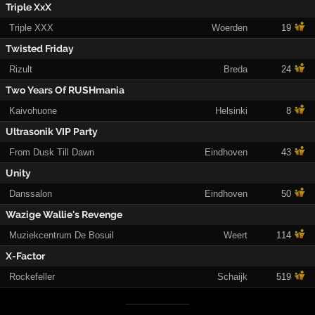
Triple XxX
Triple XXX
Woerden
19
Twisted Friday
Rizult
Breda
24
Two Years Of RUSHmania
Kaivohuone
Helsinki
8
Ultrasonik VIP Party
From Dusk Till Dawn
Eindhoven
43
Unity
Danssalon
Eindhoven
50
Wazige Wallie's Revenge
Muziekcentrum De Bosuil
Weert
114
X-Factor
Rockefeller
Schaijk
519