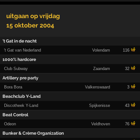
uitgaan op
vrijdag
15 oktober 2004
't Gat in de nacht
't Gat van Nederland
Volendam
116
1000% hardcore
Club Subway
Zaandam
32
Artillery pre party
Bora Bora
Valkenswaard
3
Beachclub Y-Land
Discotheek Y-Land
Spijkenisse
43
Beat Control
Odeon
Veldhoven
76
Bunker & Crème Organization