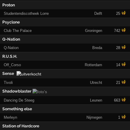
Proton
Studentendiscotheek Lorre
Delft
25
Psyclone
Club The Palace
Groningen
742
Q-Nation
Q-Nation
Breda
28
R.U.S.H.
Off_Corso
Rotterdam
14
Sense
Tivoli
Utrecht
21
Shadowblaster
Dancing De Steeg
Leunen
663
Something else
Merleyn
Nijmegen
1
Station of Hardcore