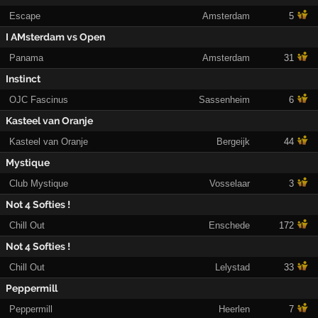
Escape
Amsterdam
5
I AMsterdam vs Open
Panama
Amsterdam
31
Instinct
OJC Fascinus
Sassenheim
6
Kasteel van Oranje
Kasteel van Oranje
Bergeijk
44
Mystique
Club Mystique
Vosselaar
3
Not 4 Softies !
Chill Out
Enschede
172
Not 4 Softies !
Chill Out
Lelystad
33
Peppermill
Peppermill
Heerlen
7