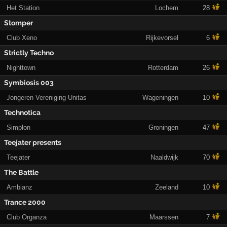
Het Station
Lochem
28
Stomper
Club Xeno
Rijkevorsel
6
Strictly Techno
Nighttown
Rotterdam
26
Symbiosis 003
Jongeren Vereniging Unitas
Wageningen
10
Technotica
Simplon
Groningen
47
Teejater presents
Teejater
Naaldwijk
70
The Battle
Ambianz
Zeeland
10
Trance 2000
Club Organza
Maarssen
7