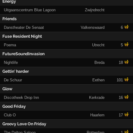
Energy
Uitgaanscentrum Blue Lagoon
Zwijndrecht
Friends
Danstheater De Senaat
Valkenswaard
6
Fuse Resident Night
Poema
Utrecht
5
FutureSoundInvasion
Nightlife
Breda
18
Gettin' harder
De Schuur
Eethen
101
Glow
Discotheek Drop Inn
Kerkrade
16
Good Friday
Club O
Haarlem
17
Groovy Love On Friday
The Dalton Saloon
Rotterdam
1