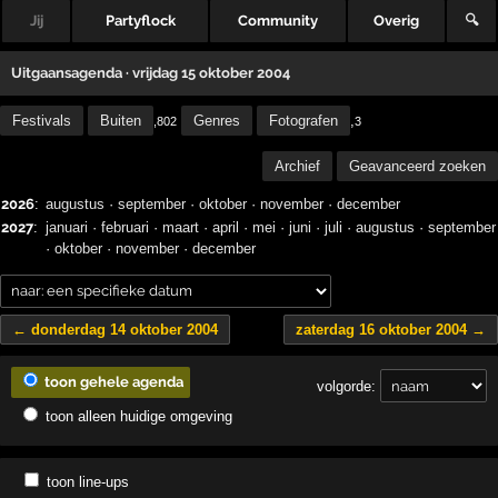
Jij
Partyflock
Community
Overig
🔍
Uitgaansagenda · vrijdag 15 oktober 2004
Festivals
Buiten
Genres
Fotografen
,
,802
3
Archief
Geavanceerd zoeken
2026
:
augustus
·
september
·
oktober
·
november
·
december
2027
:
januari
·
februari
·
maart
·
april
·
mei
·
juni
·
juli
·
augustus
·
september
·
oktober
·
november
·
december
← donderdag 14 oktober 2004
zaterdag 16 oktober 2004 →
toon gehele agenda
volgorde:
toon alleen huidige omgeving
toon line-ups