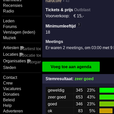
hardcore
× 43
Recensies
Tickets & prijs
Outblast
Radio
Voorverkoop:
€
15
,-
Leden
?
Minimumleeftijd
Forums
Verslagen (leden)
18
Muziek
Meetings
Artiesten
Er waren
2 meetings
, om
03:00
met 9
Locaties
Organisaties
Voeg toe aan agenda
Steden
Contact
Stemresultaat:
zeer goed
Crew
Vacatures
geweldig
345
23%
Donaties
zeer goed
653
43%
Beleid
goed
346
23%
Help
ok
83
5%
Adverteren