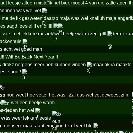
uut feesje alleen miste ik het bier. moest 4 van die zatte apen 
nnnnnn was wel vet
 me de kk gezweten daarzo maja was wel knalluh maja angerfis
slaagd feesie!!!! en of!!!!
ssie, met lekkere muziek!wel beetje warm zeg. pfff
terror zaa
gackenhuis
s echt vet goed man
!!! Will Be Back Next Year!!!
ik drokz nergens meer heb kunnen vinden
maar akira maakte 
eesie hoor!
je nog weet hoe vetter het was.. Zal dus wel vet geweest zijn..
e
wel een beetje warm
es deden het wel
was weer lekkah feesie
g mensen..maar aant eind vond k ut veel btr..