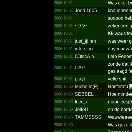
Was cker br
2006-10-31
Joeri 1805
knallennnn
2006-10-31
sooooo heb
2006-10-31
~D.V~
zeker een ge
2006-10-31
Kk waus fee
2006-10-31
just_tjillen
was weer 
2006-10-31
x-torsion
day mar wa
2006-10-31
C3tscA.n
Leip Feeest
2006-10-31
zonde dat 
0297
2006-10-31
geslaagd f
playt
vette shit!
2006-10-31
Michelle(F)
Nosferatu
2006-10-30
SEBBEL
Hoe minder 
2006-10-30
Icer1x
mooi feesj
2006-10-30
JelleH
en de barri
2006-10-30
TAMMESSS
Wauwieeee 
2006-10-30
Was gezelli
2006-10-30