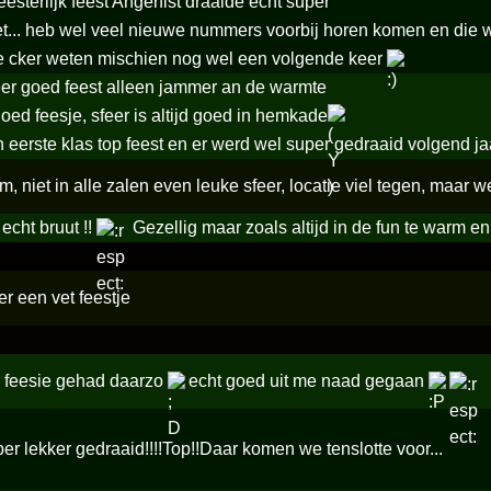
sterlijk feest Angerfist draaide echt super
et... heb wel veel nieuwe nummers voorbij horen komen en die
je cker weten mischien nog wel een volgende keer
er goed feest alleen jammer an de warmte
oed feesje, sfeer is altijd goed in hemkade
 eerste klas top feest en er werd wel super gedraaid volgend j
m, niet in alle zalen even leuke sfeer, locatie viel tegen, maar 
echt bruut !!
Gezellig maar zoals altijd in de fun te warm e
r een vet feestje
 feesie gehad daarzo
echt goed uit me naad gegaan
r lekker gedraaid!!!!Top!!Daar komen we tenslotte voor...