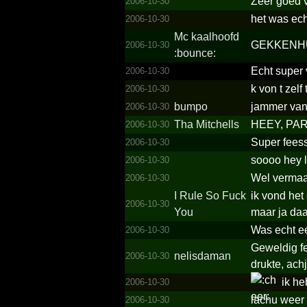
Zeer goed 
2006-10-30
het was ech
2006-10-30
Mc kaalhoofd
GEKKENHUIS
2006-10-30
:bounce:
Echt super
2006-10-30
k von t zelf
2006-10-30
bumpo
jammer van d
2006-10-30
Tha Mitchells
HEEY, PART
2006-10-30
Super feess
2006-10-30
soooo hey l
2006-10-30
Wel verma
2006-10-30
I Rule So Fuck
ik vond het
2006-10-30
You
maar ja daa
Was echt e
2006-10-30
Geweldig fe
nelisdaman
2006-10-30
drukte, ach
ik he
2006-10-30
lachu weer 
2006-10-30