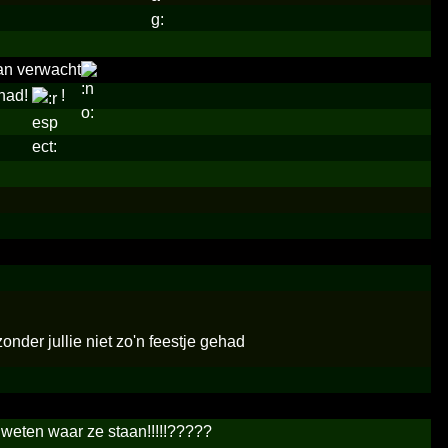
van verwacht
ehad!
!
nder jullie niet zo'n feestje gehad
f weten waar ze staan!!!!!?????