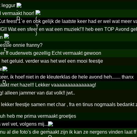
t leggur
 vermaakt hoor!
ut feest 1`e en ook gelijk de laatste keer had er wel wat meer 
!! Wat een sfeer en wat een muziek!'!! heb een TOP Avond g
an
eessie onnie franny?
er ff ouderwets gezellig Echt vermaakt gewoon
het geluid. verder was het wel een mooi feestje
ie
keer, ik hoef niet in de kleuterklas de hele avond heh....... thanx
aakt met hazel!! Lekker vaaaaaaaaaaaaaag!
! alleen jammer van dat volk!! jwt..
lekker feestje samen met char , fra en tinus nogmaals bedankt zo
juh heb me prima vermaakt groetjes
wel vet, volgens mij...
nu al die foto's die gemaakt zijn ik kan ze nergens vinden laat f