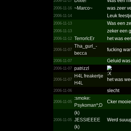
Dixie!
Was een mee
2006-11-17
~Marco~
was zeer v
2006-11-16
Leuk feest
2006-11-14
Was een ze
2006-11-13
zeker een g
2006-11-13
TerrorIcEr
het was een
2006-11-12
Tha_­gurl_­
fucking war
2006-11-07
becca
Geluid was 
2006-11-07
patrizzl
2006-11-07
H4L freakertje
het was wee
2006-11-07
H4L
slecht
2006-11-06
:smoke:
Cker mooie
2006-11-05
Psykoman*;­D
(k)
JESSIEEEE
Werd suuupe
2006-11-05
(k)