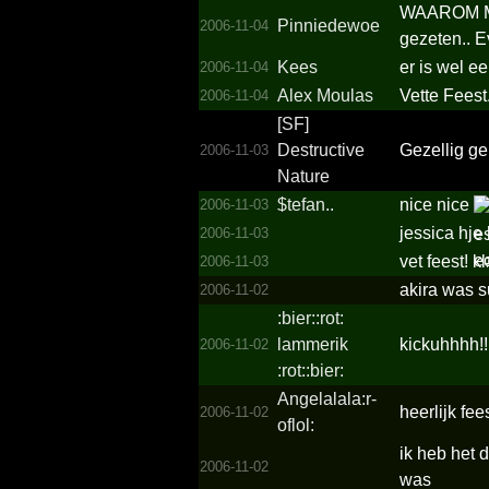
WAAROM M
Pinniedewoe
2006-11-04
gezeten.. Ev
Kees
er is wel e
2006-11-04
Alex Moulas
Vette Feest
2006-11-04
[SF]
Destructive
Gezellig ge
2006-11-03
Nature
$tefan..
nice nice
2006-11-03
jessica hje 
2006-11-03
vet feest! k
2006-11-03
akira was 
2006-11-02
:bier::rot:
lammerik
kickuhhhh!!
2006-11-02
:rot::bier:
Angela­lala:r­
heerlijk fe
2006-11-02
oflol:
ik heb het 
2006-11-02
was