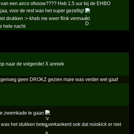
 van een airco ofsoow???? Heb 1.5 uur bij de EHBO
jaa, voor de rest was het super gezellig!
iet drukken :> kheb me weer flink vermaakt
e hele nacht
st op naar de volgende! X anniek
er genoeg geen DROKZ gezien mare was verder wel gaaf
ekte zwemkade te gaan
r was het stukken beter.verkankerd ook dat noiskick er niet