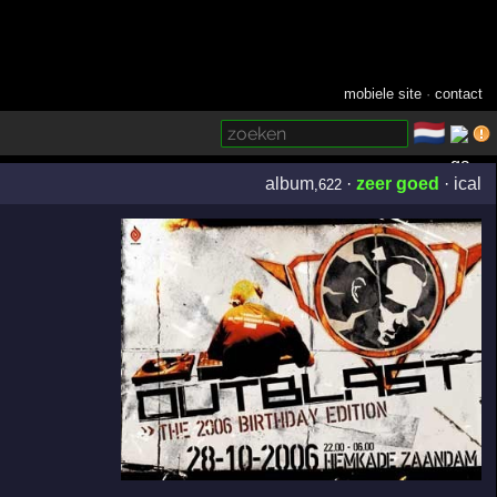
mobiele site
·
contact
🇳🇱
­
album
·
zeer goed
·
ical
,622