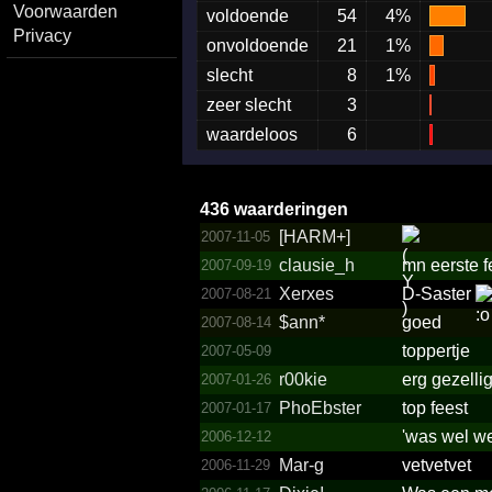
Voorwaarden
voldoende
54
4%
Privacy
onvoldoende
21
1%
slecht
8
1%
zeer slecht
3
waardeloos
6
436 waarderingen
[HARM+]
2007-11-05
clausie_h
mn eerste f
2007-09-19
Xerxes
D-Saster
2007-08-21
$ann*
goed
2007-08-14
toppertje
2007-05-09
r00kie
erg gezellig
2007-01-26
PhoEbster
top feest
2007-01-17
'was wel we
2006-12-12
Mar-g
vetvetvet
2006-11-29