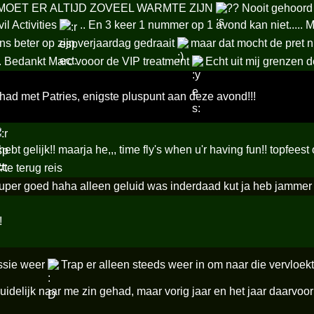
OET ER ALTIJD ZOVEEL WARMTE ZIJN
?? Nooit gehoord
il Activities
.. En 3 keer 1 nummer op 1 avond kan niet..... M
ens beter op zijn verjaardag gedraait
maar dat mocht de pret n
. Bedankt Marc vooor de VIP treatment
Echt uit mij grenzen d
had met Patries, enigste pluspunt aan deze avond!!!
hebt gelijk!! maarja he,,, time fly's when u'r having fun!! topfee
l#te terug reis
super goed haha alleen geluid was inderdaad kut ja heb jamm
!
essie weer
Trap er alleen steeds weer in om naar die vervlo
duidelijk naar me zin gehad, maar vorig jaar en het jaar daarvoo