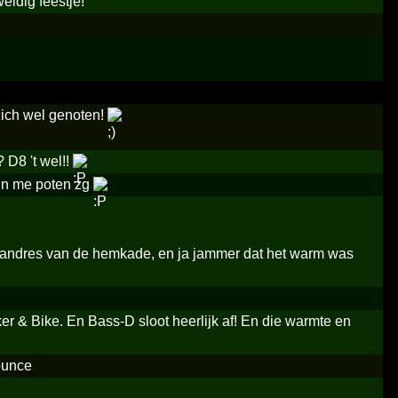
ldig feestje!
ich wel genoten!
D8 't wel!!
n in me poten zg
ts andres van de hemkade, en ja jammer dat het warm was
er & Bike. En Bass-D sloot heerlijk af! En die warmte en
ounce