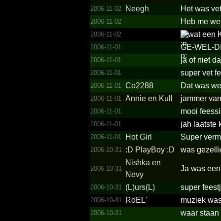
Neegh
Het was ve
2006-11-02
Heb me wel
2006-11-02
wat een K
2006-11-02
GE-WEL-DIG
2006-11-01
ja of niet d
2006-11-01
super vet f
2006-11-01
Co2288
Dat was we
2006-11-01
Annie en Kull
jammer van 
2006-11-01
mooi feess
2006-11-01
jah laatste 
2006-11-01
Hot Girl
Super verm
2006-11-01
:D PlayBoy :D
was gezellig
2006-10-31
Nishka en
Ja was een 
2006-10-31
Nevy
(L)urs(L)
super feest
2006-10-31
RoEL'
muziek was 
2006-10-31
waar staan 
2006-10-31