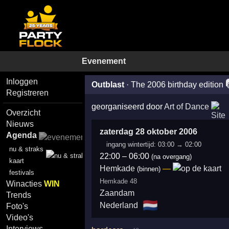
Evenement
Inloggen
Outblast
·
The 2006 birthday edition
Registreren
georganiseerd door
Art of Dance
Overzicht
Nieuws
zaterdag 28 oktober 2006
Agenda
ingang wintertijd: 03:00 → 02:00
nu & straks
22:00
–
06:00
(na overgang)
kaart
Hemkade
—
(binnen)
festivals
Hemkade 48
Winacties
WIN
Zaandam
Trends
🇳🇱
Nederland
Foto's
Video's
Interviews