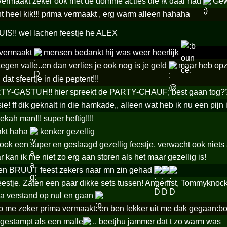
vermaakt zeker ook met de domme acties die ik daar had
Gewe
t heel kik!!! prima vermaakt , erg warm alleen hahaha
!! wel lachen feestje he ALEX
 vermaakt
mensen bedankt hij was weer heerlijk
 tegen valle..en dan verlies je ook nog is je geld
maar heb opz
at sfeertje in die peptent!!!
Y-GASTUH!! hier spreekt de PARTY-CHAUF; best gaan tog?? 
ie! ff dik geknalt in die hamkade,, all­een wat heb ik nu een pij
ekah man!!! super heftig!!!!
akt haha
kenker gezellig
 ook een super en geslaagd gezellig feestje, verwacht ook nie
r kan ik me niet zo erg aan storen als het maar gezellig is!
en BRUUT feest zekers naar mn zin gehad
estje. Zaten een paar dikke sets tussen! Angerfist, Tommyknock
ja verstand op nul en gaan
b me zeker prima vermaakt. en ben lekker uit me dak gegaan:b
gestampt als een malle
.. beetjhu jammer dat t zo warm was