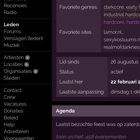
Recensies
Favoriete genres
darkcore
,
early
Radio
industrial hardc
hardcore, hards
Leden
Forums
Favoriete sites
lamor.nl…
Verslagen (leden)
sexykostuums.n
Muziek
realmofdarkness
Artiesten
Lid sinds
26 augustus
Locaties
Organisaties
Status
actief
Steden
Laatst hier
22 februari 
Contact
Laatste aanpassing
dinsdag 1 ok
Crew
Vacatures
Donaties
Agenda
Beleid
Laatst bezochte feest was op zaterd
Help
Adverteren
toon archief, 458 evenementen
Voorwaarden