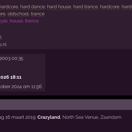
 hardcore
,
hard dance
,
hard house
,
hard trance
,
hardcore
,
hard
ore
,
oldschool
,
trance
tyle, house, trance
l
.nl
 2003 00:35
2026 18:11
tober 2024 om 11:56
ag 16 maart 2019:
Crazyland
,
North Sea Venue
,
Zaandam