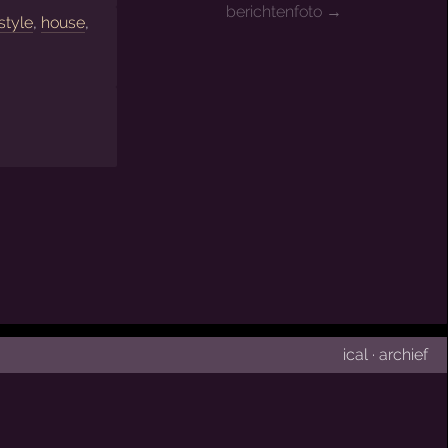
berichtenfoto →
style
,
house
,
ical
·
archief