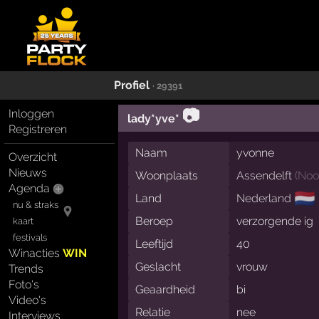
Profiel
· 29391
📷
Inloggen
lady*yve*
Registreren
Naam
yvonne
Overzicht
Nieuws
Woonplaats
Assendelft
(
Noo
Agenda
🇳🇱
Land
Nederland
nu & straks
Beroep
verzorgende ig
kaart
festivals
Leeftijd
40
Winacties
WIN
Geslacht
vrouw
Trends
Foto's
Geaardheid
bi
Video's
Relatie
nee
Interviews