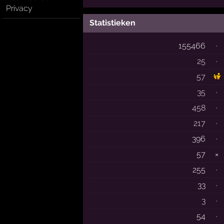
Privacy
Statistieken
155466
·
25
·
57
35
·
458
·
217
·
396
·
57
×
255
·
33
·
3
·
54
·