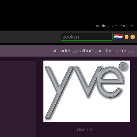
mobiele site
·
contact
🇳🇱
­
vrienden
·
album
·
favorieten
,57
,500
,35
donateur