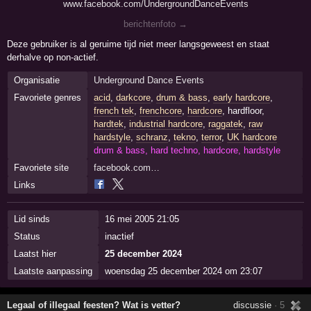
www.facebook.com/UndergroundDanceEvents
berichtenfoto →
Deze gebruiker is al geruime tijd niet meer langsgeweest en staat
derhalve op non-actief.
Organisatie
Underground Dance Events
Favoriete genres
acid
,
darkcore
,
drum & bass
,
early hardcore
,
french tek
,
frenchcore
,
hardcore
, hardfloor,
hardtek
,
industrial hardcore
,
raggatek
,
raw
hardstyle
,
schranz
,
tekno
,
terror
,
UK hardcore
drum & bass, hard techno, hardcore, hardstyle
Favoriete site
facebook.com…
Links
Lid sinds
16 mei 2005 21:05
Status
inactief
Laatst hier
25 december 2024
Laatste aanpassing
woensdag 25 december 2024 om 23:07
Legaal of illegaal feesten? Wat is vetter?
discussie
· 5