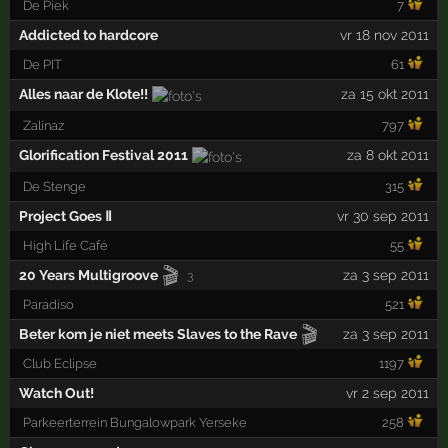
De Piek
7
Addicted to hardcore
vr 18 nov 2011
De PIT
61
Alles naar de Klote!!
za 15 okt 2011
Zalinaz
797
Glorification Festival 2011
za 8 okt 2011
De Stenge
315
Project Goes Ⅱ
vr 30 sep 2011
High Life Café
55
🎬
20 Years Multigroove
za 3 sep 2011
3
Paradiso
521
🎬
Beter kom je niet meets Slaves to the Rave
za 3 sep 2011
Club Eclipse
1197
Watch Out!
vr 2 sep 2011
Parkeerterrein Bungalowpark Yerseke
258