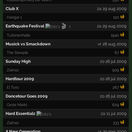
Club X
za 29 aug 2009
Hangar 1
120
🎬
Earthquake Festival
za 29 aug 2009
3
Turbinenhalle
1940
Musick vs Smackdown
vr 28 aug 2009
The Steeple
67
Sunday High
zo 26 jul 2009
Zalinaz
509
Hardtour 2009
zo 26 jul 2009
El Toro
267
Dancetour Goes 2009
zo 26 jul 2009
Grote Markt
629
Hard Essentialz
za 11 jul 2009
Zalinaz
333
A New Generation
vr 29 mei 2009