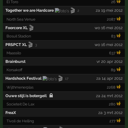
El Toro
26
🎬
Together we are Hardcore
za 19 mei 2012
2
North Sea Venue
2087
🎬
Foorcore XL
wo 16 mei 2012
Bosuil Stadion
83
🎬
PRSPCT XL
wo 16 mei 2012
3
Maassilo
637
Brainburst
vr 20 apr 2012
Korsakoff
89
🎬
Hardshock Festival
za 14 apr 2012
17
Wijthmenerplas
2268
Ouwe stijl is botergeil
za 24 mrt 2012
Societeit De Lax
280
FreaX
za 3 mrt 2012
Tivoli de Helling
277