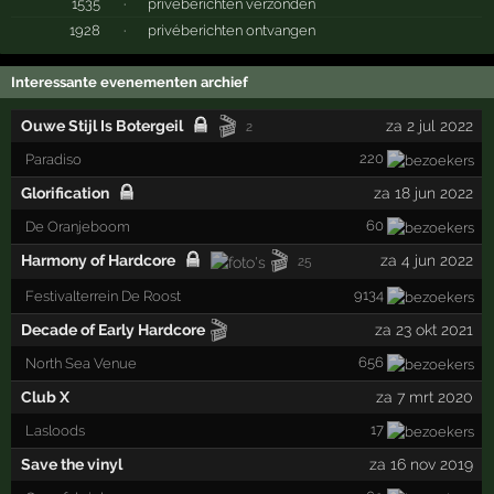
1535
·
privéberichten verzonden
1928
·
privéberichten ontvangen
Interessante evenementen archief
🎬
Ouwe Stijl Is Botergeil
za 2 jul 2022
2
220
Paradiso
Glorification
za 18 jun 2022
60
De Oranjeboom
🎬
Harmony of Hardcore
za 4 jun 2022
25
9134
Festivalterrein De Roost
🎬
Decade of Early Hardcore
za 23 okt 2021
656
North Sea Venue
Club X
za 7 mrt 2020
17
Lasloods
Save the vinyl
za 16 nov 2019