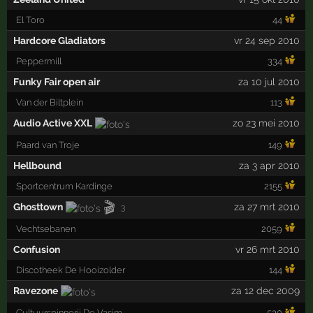
El Toro
44
Hardcore Gladiators
vr 24 sep 2010
Peppermill
334
Funky Fair open air
za 10 jul 2010
Van der Biltplein
113
Audio Active XXL
zo 23 mei 2010
Paard van Troje
149
Hellbound
za 3 apr 2010
Sportcentrum Kardinge
2155
🎬
Ghosttown
za 27 mrt 2010
3
Vechtsebanen
2059
Confusion
vr 26 mrt 2010
Discotheek De Hooizolder
144
Ravezone
za 12 dec 2009
Cultuurspinnerij De Vasim
530