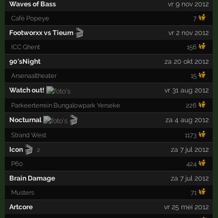
Waves of Bass
vr 9 nov 2012
Café Popeye
7
🎬
Footworxx vs Tieum
vr 2 nov 2012
ICC Ghent
156
90'sNight
za 20 okt 2012
Arsenaaltheater
15
Watch out!
vr 31 aug 2012
Parkeerterrein Bungalowpark Yerseke
226
🎬
Nocturnal
za 4 aug 2012
Strand West
1173
🎬
Icon
za 7 jul 2012
2
P60
424
Brain Damage
za 7 jul 2012
Musters
71
Artcore
vr 25 mei 2012