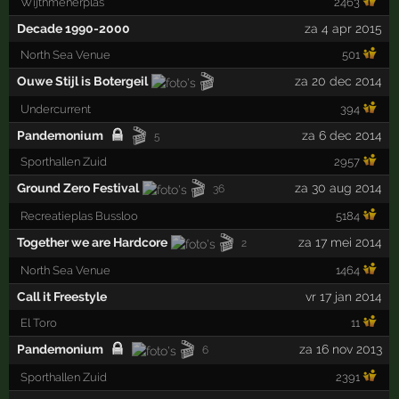
Wijthmenerplas
2463
Decade 1990-2000
za 4 apr 2015
North Sea Venue
501
🎬
Ouwe Stijl is Botergeil
za 20 dec 2014
Undercurrent
394
🎬
Pandemonium
za 6 dec 2014
5
Sporthallen Zuid
2957
🎬
Ground Zero Festival
za 30 aug 2014
36
Recreatieplas Bussloo
5184
🎬
Together we are Hardcore
za 17 mei 2014
2
North Sea Venue
1464
Call it Freestyle
vr 17 jan 2014
El Toro
11
🎬
Pandemonium
za 16 nov 2013
6
Sporthallen Zuid
2391