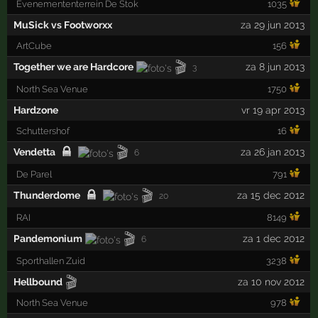
Evenemententerrein De Stok
1035
MuSick vs Footworxx
za 29 jun 2013
ArtCube
156
🎬
Together we are Hardcore
za 8 jun 2013
3
North Sea Venue
1750
Hardzone
vr 19 apr 2013
Schuttershof
16
🎬
Vendetta
za 26 jan 2013
6
De Parel
791
🎬
Thunderdome
za 15 dec 2012
20
RAI
8149
🎬
Pandemonium
za 1 dec 2012
6
Sporthallen Zuid
3238
🎬
Hellbound
za 10 nov 2012
North Sea Venue
978