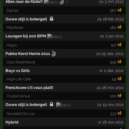
🎬
Alles naar de Klote!!
za 3 mrt 2012
2
Zalinaz
567
Ouwe stijl is botergeil
za 18 feb 2012
Manifesto
282
Loungen bij 200 BPM
za 7 jan 2012
Argus
197
🎬
Pokke Kerst Herrie 2011
zo 25 dec 2011
Club Rodenburg
945
Boys vs Girls
vr 2 dec 2011
High Life Café
59
Frenchcore s'il vous plaît!
za 26 nov 2011
Crystal Venue
1211
Ouwe stijl is botergeil
za 19 nov 2011
Societeit De Lax
333
Hybrid
vr 18 nov 2011