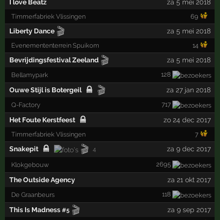
I love Beatz
za 5 mei 2018
Timmerfabriek Vlissingen
69
🎬
Liberty Dance
za 5 mei 2018
Evenemententerrein Spuikom
14
🎬
Bevrijdingsfestival Zeeland
za 5 mei 2018
128
Bellamypark
🎬
Ouwe Stijl is Botergeil
za 27 jan 2018
717
Q-Factory
Het Foute Kerstfeest
zo 24 dec 2017
Timmerfabriek Vlissingen
7
🎬
Snakepit
za 9 dec 2017
4
2695
Klokgebouw
The Outside Agency
za 21 okt 2017
118
De Graanbeurs
🎬
This Is Madness
za 9 sep 2017
#5