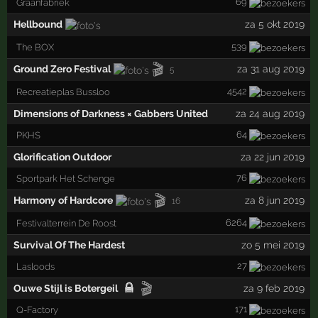
69
Graanfabriek
Hellbound
za 5 okt 2019
539
The BOX
🎬
Ground Zero Festival
za 31 aug 2019
5
4542
Recreatieplas Bussloo
Dimensions of Darkness × Gabbers United
za 24 aug 2019
64
PKHS
Glorification Outdoor
za 22 jun 2019
76
Sportpark Het Schenge
🎬
Harmony of Hardcore
za 8 jun 2019
16
6264
Festivalterrein De Roost
Survival Of The Hardest
zo 5 mei 2019
27
Lasloods
🎬
Ouwe Stijl is Botergeil
za 9 feb 2019
171
Q-Factory