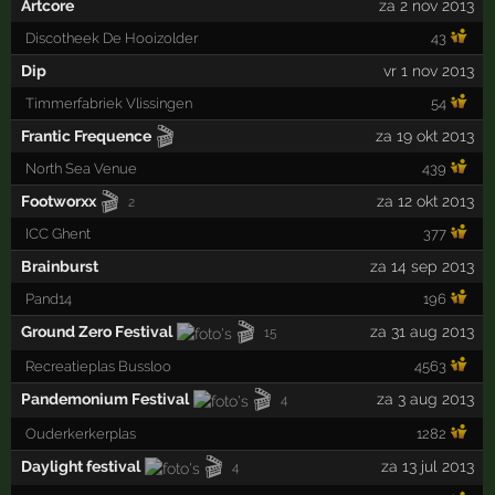
Artcore
za 2 nov 2013
Discotheek De Hooizolder
43
Dip
vr 1 nov 2013
Timmerfabriek Vlissingen
54
🎬
Frantic Frequence
za 19 okt 2013
North Sea Venue
439
🎬
Footworxx
za 12 okt 2013
2
ICC Ghent
377
Brainburst
za 14 sep 2013
Pand14
196
🎬
Ground Zero Festival
za 31 aug 2013
15
Recreatieplas Bussloo
4563
🎬
Pandemonium Festival
za 3 aug 2013
4
Ouderkerkerplas
1282
🎬
Daylight festival
za 13 jul 2013
4