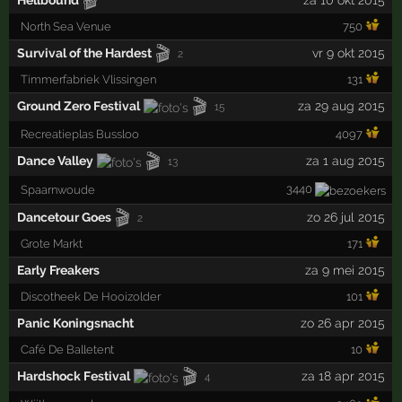
🎬
North Sea Venue
750
🎬
Survival of the Hardest
vr 9 okt 2015
2
Timmerfabriek Vlissingen
131
🎬
Ground Zero Festival
za 29 aug 2015
15
Recreatieplas Bussloo
4097
🎬
Dance Valley
za 1 aug 2015
13
3440
Spaarnwoude
🎬
Dancetour Goes
zo 26 jul 2015
2
Grote Markt
171
Early Freakers
za 9 mei 2015
Discotheek De Hooizolder
101
Panic Koningsnacht
zo 26 apr 2015
Café De Balletent
10
🎬
Hardshock Festival
za 18 apr 2015
4