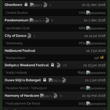
🎬
Ghosttown
za 15 dec 2018
3
1025
Central Studios
🎬
Pandemonium
za 1 dec 2018
2
6
1589
Sporthallen Zuid
🎬
City of Dance
za 14 jul 2018
3
2631
Veerseweg
Hellbound Festival
za 7 jul 2018
Stadspodium
196
🎬
Defqon.1 Weekend Festival
za 23 jun 2018
118
8993
Walibi Holland
🎬
Ouwe Stijl is Botergeil
za 2 jun 2018
403
Paradiso Noord - Tolhuistuin
🎬
Harmony of Hardcore
za 19 mei 2018
10
5253
Festivalterrein De Roost