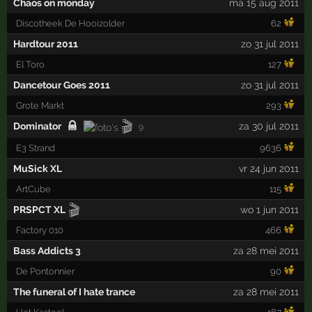
Chaos on monday
ma 15 aug 2011
Discotheek De Hooizolder
62
Hardtour 2011
zo 31 jul 2011
El Toro
127
Dancetour Goes 2011
zo 31 jul 2011
Grote Markt
293
🎬
Dominator
za 30 jul 2011
9
E3 Strand
9636
MuSick XL
vr 24 jun 2011
ArtCube
115
🎬
PRSPCT XL
wo 1 jun 2011
Factory 010
466
Bass Addicts 3
za 28 mei 2011
De Pontonnier
90
The funeral of I hate trance
za 28 mei 2011