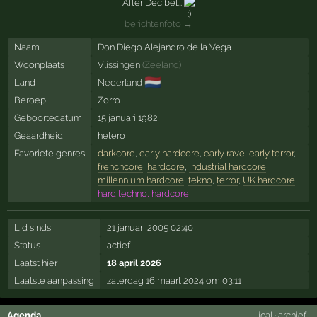
After Decibel...
berichtenfoto →
Naam
Don Diego Alejandro de la Vega
Woonplaats
Vlissingen
(
Zeeland
)
🇳🇱
Land
Nederland
Beroep
Zorro
Geboortedatum
15 januari 1982
Geaardheid
hetero
Favoriete genres
darkcore
,
early hardcore
,
early rave
,
early terror
,
frenchcore
,
hardcore
,
industrial hardcore
,
millennium hardcore
,
tekno
,
terror
,
UK hardcore
hard techno, hardcore
Lid sinds
21 januari 2005 02:40
Status
actief
Laatst hier
18 april 2026
Laatste aanpassing
zaterdag 16 maart 2024 om 03:11
Agenda
ical
·
archief