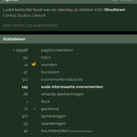
Laatst bezochte feest was op zaterdag 30 oktober 2021:
Ghosttown
,
Central Studios
,
Utrecht
toon archief, 521 evenementen
Statistieken
± 115948
·
pagina's bekeken
59
·
foto's
41
vrienden
47
·
favorieten
521
·
evenementen bezocht
145
·
oude interessante evenementen
28
·
winactie deelnemingen
1
·
flock
71
×
geciteerd
327
·
opmerkingen
53
·
waarderingen
42
·
forumberichten
(
onderwerpenlijst
)