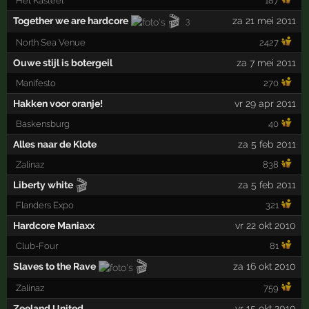
Het Kasteel
187
🎬
Together we are hardcore
za 21 mei 2011
3
North Sea Venue
2427
Ouwe stijl is botergeil
za 7 mei 2011
Manifesto
270
Hakken voor oranje!
vr 29 apr 2011
Baskensburg
40
Alles naar de Klote
za 5 feb 2011
Zalinaz
838
🎬
Liberty white
za 5 feb 2011
Flanders Expo
321
Hardcore Maniaxx
vr 22 okt 2010
Club-Four
81
🎬
Slaves to the Rave
za 16 okt 2010
Zalinaz
759
Zeeland United
vr 15 okt 2010