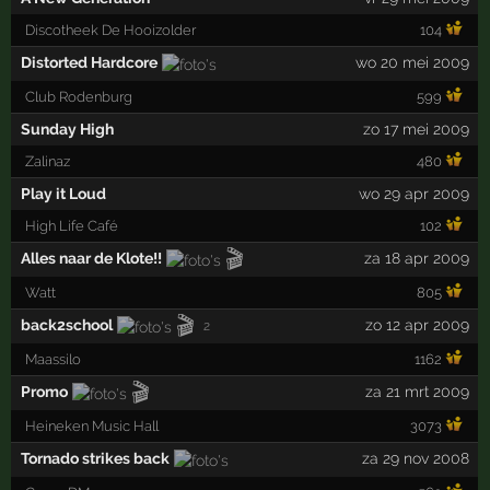
Discotheek De Hooizolder
104
Distorted Hardcore
wo 20 mei 2009
Club Rodenburg
599
Sunday High
zo 17 mei 2009
Zalinaz
480
Play it Loud
wo 29 apr 2009
High Life Café
102
🎬
Alles naar de Klote!!
za 18 apr 2009
Watt
805
🎬
back2school
zo 12 apr 2009
2
Maassilo
1162
🎬
Promo
za 21 mrt 2009
Heineken Music Hall
3073
Tornado strikes back
za 29 nov 2008