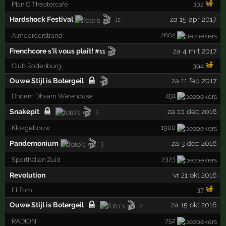
Plan C Theatercafé
102
🎬
Hardshock Festival
za 15 apr 2017
12
2602
Almeerderstrand
🎬
Frenchcore s'il vous plaît!
za 4 mrt 2017
#11
Club Rodenburg
394
🎬
Ouwe Stijl is Botergeil
za 11 feb 2017
491
Dhoem Dhaam Warehouse
🎬
Snakepit
za 10 dec 2016
3
1900
Klokgebouw
🎬
Pandemonium
za 3 dec 2016
3
2323
Sporthallen Zuid
Revolution
vr 21 okt 2016
El Toro
37
🎬
Ouwe Stijl is Botergeil
za 15 okt 2016
2
752
RADION