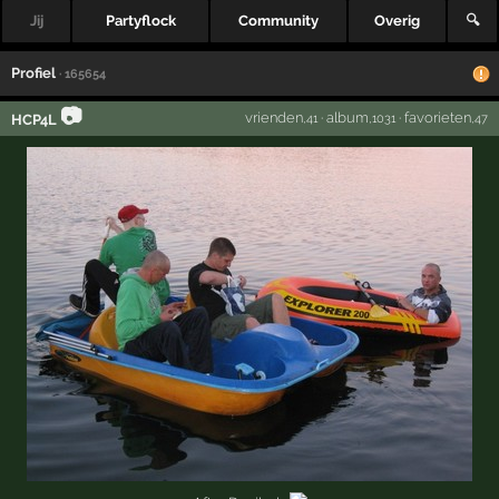
Jij
Partyflock
Community
Overig
🔍
Profiel
· 165654
📷
vrienden
·
album
·
favorieten
HCP4L
,41
,1031
,47