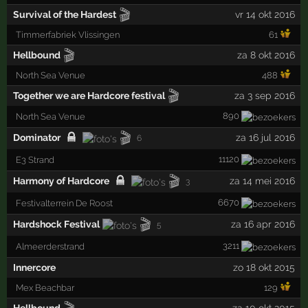
🎬
Survival of the Hardest
vr 14 okt 2016
Timmerfabriek Vlissingen
61
🎬
Hellbound
za 8 okt 2016
North Sea Venue
488
🎬
Together we are Hardcore festival
za 3 sep 2016
890
North Sea Venue
🎬
Dominator
za 16 jul 2016
6
11120
E3 Strand
🎬
Harmony of Hardcore
za 14 mei 2016
3
6670
Festivalterrein De Roost
🎬
Hardshock Festival
za 16 apr 2016
5
3211
Almeerderstrand
Innercore
zo 18 okt 2015
Mex Beachbar
129
Hellbound
za 10 okt 2015