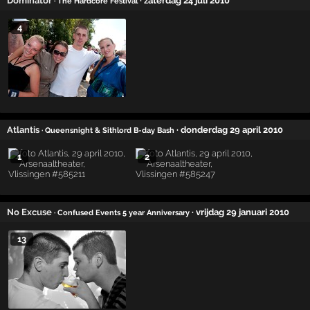
Dominator
· zaterdag 24 juli 2010
· The Hardcore Festival
4
Atlantis
· donderdag 29 april 2010
· Queensnight & Sithlord B-day Bash
1
2
No Excuse
· vrijdag 29 januari 2010
· Confused Events 5 year Anniversary
13