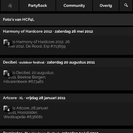
Jij
Partyflock
Community
Overig
🔍
Foto's van
HCP4L
Harmony of Hardcore 2012
· zaterdag 26 mei 2012
3
Decibel
· zaterdag 20 augustus 2011
· outdoor festival
5
Artcore
· vrijdag 28 januari 2011
· XL
4