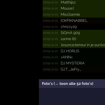
Matthijsz
2009-11-01
Mouse:[
2009-11-01
MissSannie
2009-11-01
[OKP]KNABBEL
2009-11-01
chrizzy29
2009-11-01
SiGmA 909
2009-11-01
sanne (6)
2009-11-01
:bounc­e:terr­eur in je eur:b
2009-11-01
DJ HORUS
2009-11-01
>ANN<
2009-11-01
DJ MYSTERIA
2009-11-01
G.­I.­T._­JeFry_­
2009-11-01
Foto's (→ toon alle 52 foto's)