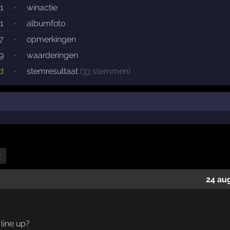
 1
·
winactie
1
·
albumfoto
7
·
opmerkingen
9
·
waarderingen
d
·
stemresultaat
(33 stemmen)
r
24 au
line up?