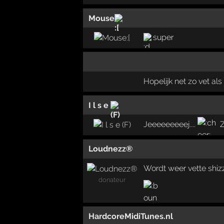
Mouse
super
Hopelijk net zo vet als
I l s e
Jeeeeeeeeej....
Z
Loudnezz®
Wordt weer vette shiz
donateur
HardcoreMidiTunes.nl