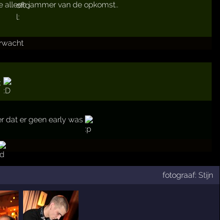
je alleen jammer van de opkomst..
rwacht
r dat er geen early was
fotograaf:
Stijn