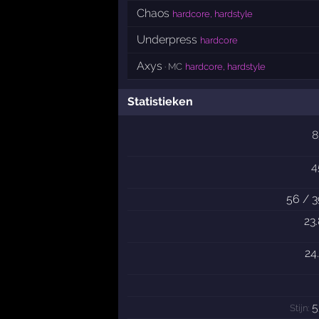
Chaos
hardcore, hardstyle
Underpress
hardcore
Axys
· MC
hardcore, hardstyle
Statistieken
8
4
56 / 3
23
24
5
Stijn: