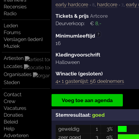
early hardcore
,
hardcore
,
early
× 8
× 7
Recensies
Radio
Tickets & prijs
Artcore
Deurverkoop:
€
8
,-
Leden
Forums
?
Minimumleeftijd
Verslagen (leden)
16
Muziek
Kledingvoorschrift
Artiesten
Halloween
Locaties
Winactie (gesloten)
Organisaties
4× 1 gastenlijst: 56 deelnemers
Steden
Contact
Voeg toe aan agenda
Crew
Vacatures
Stemresultaat:
goed
Donaties
Beleid
Help
geweldig
1
3%
Adverteren
zeer goed
3
9%