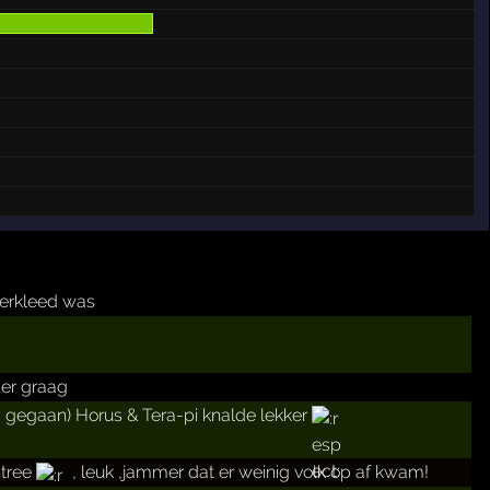
verkleed was
r graag
y gegaan) Horus & Tera-pi knalde lekker
ntree
, leuk ,jammer dat er weinig volk op af kwam!