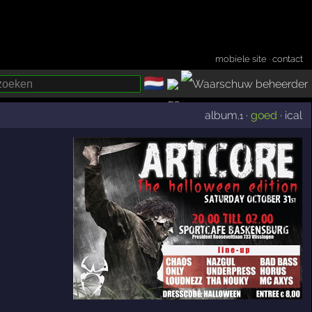
mobiele site
·
contact
🇳🇱
­
album
·
goed
·
ical
,1