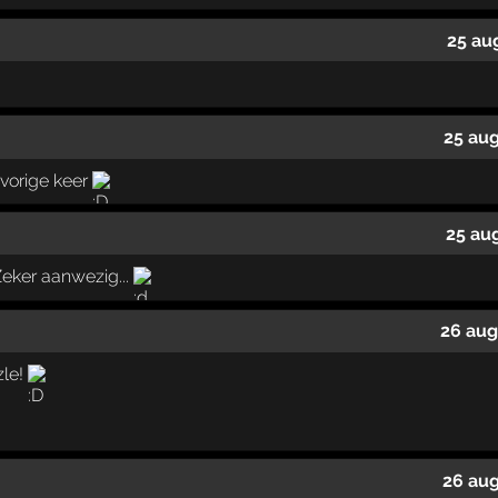
25 au
25 au
 vorige keer
25 au
eker aanwezig...
26 aug
zle!
26 aug