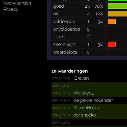
Voorwaarden
goed
23
70%
Privacy
ok
4
12%
voldoende
1
3%
onvoldoende
0
slecht
0
zeer slecht
1
3%
waardeloos
0
19 waarderingen
(B)evert
2009-11-29
2009-11-12
Wesleyy_
2009-11-03
de gekke hollander
2009-11-02
StoomBootje
2009-11-02
cor snocko
2009-11-01
2009-11-01