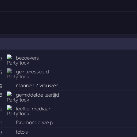
3
bezoekers
5
geïnteresseerd
9
·
mannen / vrouwen
.8
gemiddelde
leeftijd
.1
leeftijd
mediaan
1
·
forumonderwerp
3
·
foto's