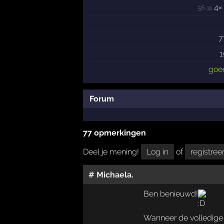
4×
56 @
7
1
goe
Forum
77 opmerkingen
Deel je mening!
Log in
of
registree
# Michaela.
Ben benieuwd!
Wanneer de volledige 