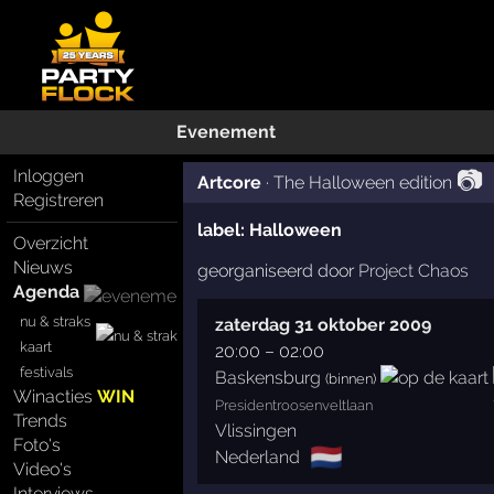
Evenement
📷
Inloggen
Artcore
·
The Halloween edition
Registreren
label:
Halloween
Overzicht
Nieuws
georganiseerd door
Project Chaos
Agenda
nu & straks
zaterdag 31 oktober 2009
kaart
20:00
–
02:00
festivals
Baskensburg
(binnen)
Winacties
WIN
Presidentroosenveltlaan
Trends
Vlissingen
Foto's
🇳🇱
Nederland
Video's
Interviews