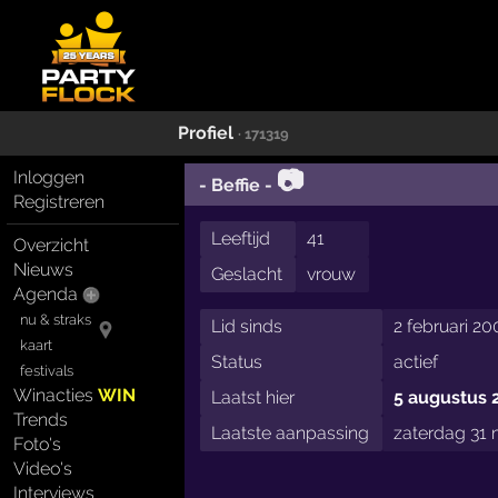
Profiel
· 171319
📷
Inloggen
- Beffie -
Registreren
Leeftijd
41
Overzicht
Nieuws
Geslacht
vrouw
Agenda
nu & straks
Lid sinds
2 februari 20
kaart
Status
actief
festivals
Winacties
WIN
Laatst hier
5 augustus 
Trends
Laatste aanpassing
zaterdag 31 
Foto's
Video's
Interviews