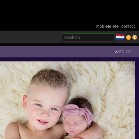
mobiele site
·
contact
🇳🇱
­
weblog
,2