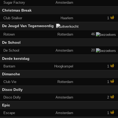
Sugar Factory
Amsterdam
Christmas Break
Club Stalker
Haarlem
1
De Jeugd Van Tegenwoordig
46
Rotown
Rotterdam
De School
20
De School
Amsterdam
Derde kerstdag
Bantam
Hoogkarspel
1
Dimanche
Club Vie
Rotterdam
1
Disco Dolly
Disco Dolly
Amsterdam
2
Epic
Escape
Amsterdam
1