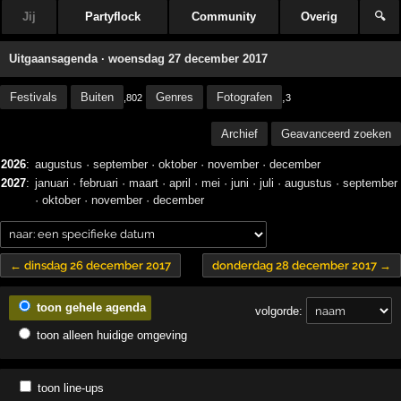
Jij
Partyflock
Community
Overig
🔍
Uitgaansagenda · woensdag 27 december 2017
Festivals
Buiten
Genres
Fotografen
,
,802
3
Archief
Geavanceerd zoeken
2026
:
augustus
·
september
·
oktober
·
november
·
december
2027
:
januari
·
februari
·
maart
·
april
·
mei
·
juni
·
juli
·
augustus
·
september
·
oktober
·
november
·
december
← dinsdag 26 december 2017
donderdag 28 december 2017 →
toon gehele agenda
volgorde:
toon alleen huidige omgeving
toon line-ups