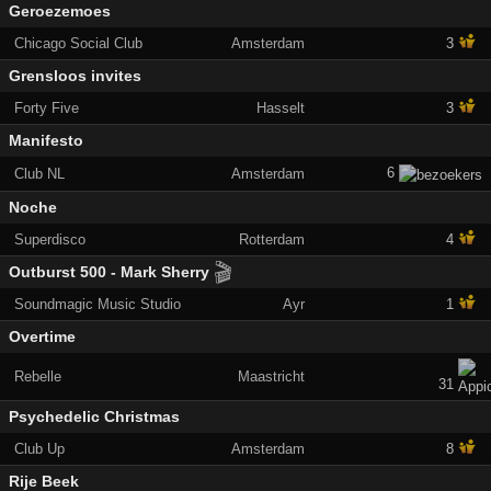
Geroezemoes
Chicago Social Club
Amsterdam
3
Grensloos invites
Forty Five
Hasselt
3
Manifesto
6
Club NL
Amsterdam
Noche
Superdisco
Rotterdam
4
🎬
Outburst 500 - Mark Sherry
Soundmagic Music Studio
Ayr
1
Overtime
Rebelle
Maastricht
31
Psychedelic Christmas
Club Up
Amsterdam
8
Rije Beek