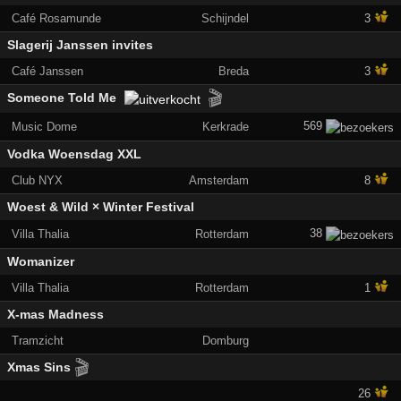
Café Rosamunde
Schijndel
3
Slagerij Janssen invites
Café Janssen
Breda
3
🎬
Someone Told Me
569
Music Dome
Kerkrade
Vodka Woensdag XXL
Club NYX
Amsterdam
8
Woest & Wild × Winter Festival
38
Villa Thalia
Rotterdam
Womanizer
Villa Thalia
Rotterdam
1
X-mas Madness
Tramzicht
Domburg
🎬
Xmas Sins
26